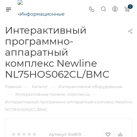
0
Интерактивный
программно-
аппаратный
комплекс Newline
NL75HOS062CL/BMC
—
—
Главная
Каталог
Интерактивное оборудование
—
—
Интерактивные панели, комплексы
Интерактивный программно-аппаратный комплекс Newline
NL75HOS062CL/BMC
Артикул:
64809