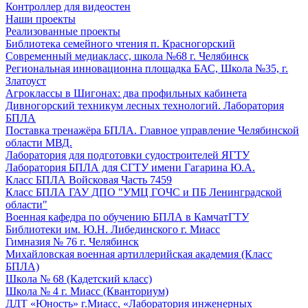
Контроллер для видеостен
Наши проекты
Реализованные проекты
Библиотека семейного чтения п. Красногорский
Современный медиакласс, школа №68 г. Челябинск
Региональная инновационна площадка БАС, Школа №35, г.
Златоуст
Агроклассы в Шигонах: два профильных кабинета
Дивногорский техникум лесных технологий. Лаборатория
БПЛА
Поставка тренажёра БПЛА. Главное управление Челябинской
области МВД.
Лаборатория для подготовки судостроителей ЯГТУ
Лаборатория БПЛА для СГТУ имени Гагарина Ю.А.
Класс БПЛА Войсковая Часть 7459
Класс БПЛА ГАУ ДПО "УМЦ ГОЧС и ПБ Ленинградской
области"
Военная кафедра по обучению БПЛА в КамчатГТУ
Библиотеки им. Ю.Н. Либединского г. Миасс
Гимназия № 76 г. Челябинск
Михайловская военная артиллерийская академия (Класс
БПЛА)
Школа № 68 (Кадетский класс)
Школа № 4 г. Миасс (Кванториум)
ДДТ «Юность» г.Миасс, «Лаборатория инженерных