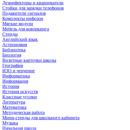
Дезинфекторы и кварцеватели
Стойки для зарядки телефонов
Подавители сигналов
Комплекты инфозон
Мягкие модули
Мебель для коворкинга
Стенды
Английский язык
Астрономия
Библиотека
Биология
Визитные карточки школы
География
ИЗО и черчение
Информатика
Информация
История
История искусств
Классные уголки
Литература
Математика
Методическая работа
Мини-стенды для школьного кабинета
Музыка
Начальная школа