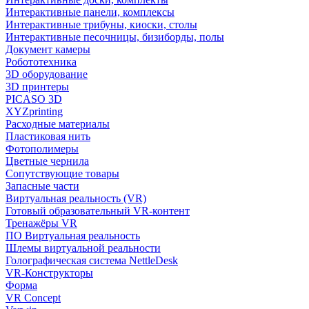
Интерактивные панели, комплексы
Интерактивные трибуны, киоски, столы
Интерактивные песочницы, бизиборды, полы
Документ камеры
Робототехника
3D оборудование
3D принтеры
PICASO 3D
XYZprinting
Расходные материалы
Пластиковая нить
Фотополимеры
Цветные чернила
Сопутствующие товары
Запасные части
Виртуальная реальность (VR)
Готовый образовательный VR-контент
Тренажёры VR
ПО Виртуальная реальность
Шлемы виртуальной реальности
Голографическая система NettleDesk
VR-Конструкторы
Форма
VR Concept