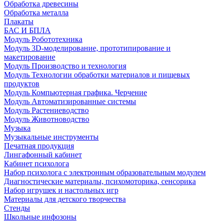
Обработка древесины
Обработка металла
Плакаты
БАС И БПЛА
Модуль Робототехника
Модуль 3D-моделирование, прототипирование и
макетирование
Модуль Производство и технология
Модуль Технологии обработки материалов и пищевых
продуктов
Модуль Компьютерная графика. Черчение
Модуль Автоматизированные системы
Модуль Растениеводство
Модуль Животноводство
Музыка
Музыкальные инструменты
Печатная продукция
Лингафонный кабинет
Кабинет психолога
Набор психолога с электронным образовательным модулем
Диагностические материалы, психомоторика, сенсорика
Набор игрушек и настольных игр
Материалы для детского творчества
Стенды
Школьные инфозоны