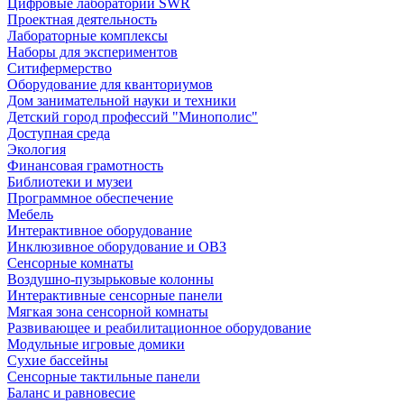
Цифровые лаборатории SWR
Проектная деятельность
Лабораторные комплексы
Наборы для экспериментов
Ситифермерство
Оборудование для кванториумов
Дом занимательной науки и техники
Детский город профессий "Минополис"
Доступная среда
Экология
Финансовая грамотность
Библиотеки и музеи
Программное обеспечение
Мебель
Интерактивное оборудование
Инклюзивное оборудование и ОВЗ
Cенсорные комнаты
Воздушно-пузырьковые колонны
Интерактивные сенсорные панели
Мягкая зона сенсорной комнаты
Развивающее и реабилитационное оборудование
Модульные игровые домики
Сухие бассейны
Сенсорные тактильные панели
Баланс и равновесие