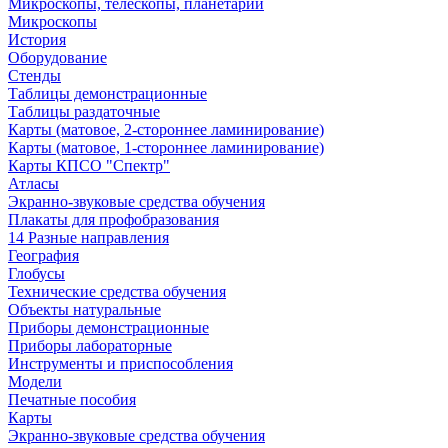
Микроскопы, телескопы, планетарии
Микроскопы
История
Оборудование
Стенды
Таблицы демонстрационные
Таблицы раздаточные
Карты (матовое, 2-стороннее ламинирование)
Карты (матовое, 1-стороннее ламинирование)
Карты КПСО "Спектр"
Атласы
Экранно-звуковые средства обучения
Плакаты для профобразования
14 Разные направления
География
Глобусы
Технические средства обучения
Объекты натуральные
Приборы демонстрационные
Приборы лабораторные
Инструменты и приспособления
Модели
Печатные пособия
Карты
Экранно-звуковые средства обучения