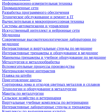
Информационно-измерительная техника
Промышленные сети
Разработка программного обеспечения
Техническое обслуживание и ремонт в IT
Вычислительная и микропроцессорная техника
Системы автоматизации и управления
Искусственный интеллект и нейронные сети
Медицина
Современные высокотехнологические лаборатории по
медицине
Интерактивные и виртуальные стенды по медицине
Интерактивные тренажеры и оборудование в медицине
Манекены-тренажеры и учебное оборудование по медицине
Металлургия и металлообработка
Вспомогательные процессы производства
Материаловедение интерактив
Плавка на штейн
Приготовление шихты
Сортировка лома и отходов цветных металлов и сплавов
Технологии и оборудование в металлургии
Макеты по металлургии
Сельское хозяйство и ветеринария
Виртуальные учебные комплексы по ветеринарии
Интерактивные лабораторные стенды и тренажеры
Комплексы по выращивание культур