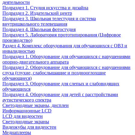
деятельности
Подраздел 1. Студия искусства и дизайна
Подраздел 2. Издательский центр
Подраздел 3. Школьная телестудия и система
внутришкольного телевещания
Подраздел 4. Школьная фотостудия
Подраздел 5. Лаборатория прототипирования (Цифровое
производство)
Раздел 4. Комплекс оборудования для обучающихся с ОВЗ и
инвалидностью
Подраздел 1. Оборудование для обучающихся с нарушениями
опорно-двигательного аппарата
Подраздел 2. Оборудование для обучающихся с нарушениями
слуха (глухие, слабослышащие и позднооглохшие
обучающиеся)
Подраздел 3. Оборудование для слепых и слабовидящих
обучающихся
Подраздел 4. Оборудование для детей с расстройствами
аутистического спектра
Светодиодные экраны, дисплеи
Информационные LCD
LCD для видеостен
Светодиодные экраны
Видеокубы для видеостен
Медиаплееры