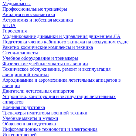
Медиаклассы
Профессиональные тренажёры
Авиация и космонавтика
Астрономия и небесная механика
БПЛА
Гироскопия
Моделирование динамики и управления движением ЛА
Подготовка членов кабинного экипажа на воздушном судне
Ракетно-космические комплексы и техника
Стенд-планшеты
Учебное оборудование и тренажеры
Физические учебные макеты по авиации
Техническое обслуживание, ремонт и эксплуатация
авиационной техники
Аэродинамика и аэромеханика летательных аппаратов в
авиации
Двигатели летательных аппаратов
Устройство, конструкция и эксплуатация летательных
аппаратов
Военная подготовка
Тренажеры имитаторы военной техники
Учебные макеты и муляжи
Общевоенная подготовка
Информационные технологии и электроника
Интернет вещей