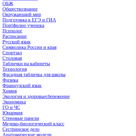
ОБЖ
Обществознание
Окружающий мир
Подготовка к ЕГЭ и ГИА
Портфолио ученика
Психолог
Расписание
Русский язык
Символика России и края
Спортзал
Столовая
Таблички на кабинеты
Технология
Фасадная табличка для школы
Физика
Французский язык
Химия
Экология и здоровьесбережение
Экономика
ГО и ЧС
Юнармия
Стеновые панели
Медико-биологический класс
Сестринское дело
Анатомические модели