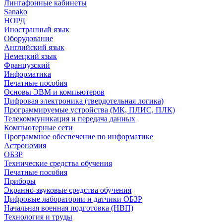
Лингафонные кабинеты
Sanako
НОРД
Иностранный язык
Оборудование
Английский язык
Немецкий язык
Французский
Информатика
Печатные пособия
Основы ЭВМ и компьютеров
Цифровая электроника (твердотельная логика)
Программируемые устройства (МК, ПЛИС, ПЛК)
Телекоммуникация и передача данных
Компьютерные сети
Программное обеспечение по информатике
Астрономия
ОБЗР
Технические средства обучения
Печатные пособия
Приборы
Экранно-звуковые средства обучения
Цифровые лаборатории и датчики ОБЗР
Начальная военная подготовка (НВП)
Технология и труды