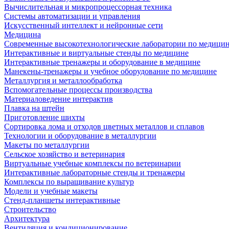
Вычислительная и микропроцессорная техника
Системы автоматизации и управления
Искусственный интеллект и нейронные сети
Медицина
Современные высокотехнологические лаборатории по медици
Интерактивные и виртуальные стенды по медицине
Интерактивные тренажеры и оборудование в медицине
Манекены-тренажеры и учебное оборудование по медицине
Металлургия и металлообработка
Вспомогательные процессы производства
Материаловедение интерактив
Плавка на штейн
Приготовление шихты
Сортировка лома и отходов цветных металлов и сплавов
Технологии и оборудование в металлургии
Макеты по металлургии
Сельское хозяйство и ветеринария
Виртуальные учебные комплексы по ветеринарии
Интерактивные лабораторные стенды и тренажеры
Комплексы по выращивание культур
Модели и учебные макеты
Стенд-планшеты интерактивные
Строительство
Архитектура
Вентиляция и кондиционирование