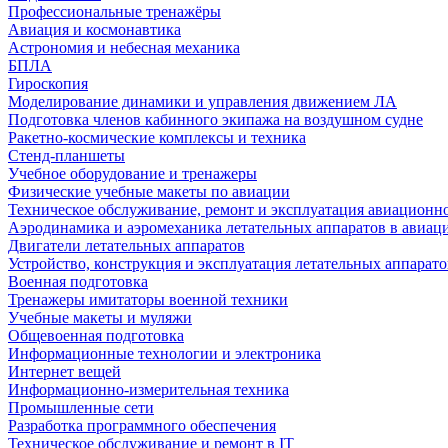
Профессиональные тренажёры
Авиация и космонавтика
Астрономия и небесная механика
БПЛА
Гироскопия
Моделирование динамики и управления движением ЛА
Подготовка членов кабинного экипажа на воздушном судне
Ракетно-космические комплексы и техника
Стенд-планшеты
Учебное оборудование и тренажеры
Физические учебные макеты по авиации
Техническое обслуживание, ремонт и эксплуатация авиационн
Аэродинамика и аэромеханика летательных аппаратов в авиац
Двигатели летательных аппаратов
Устройство, конструкция и эксплуатация летательных аппарато
Военная подготовка
Тренажеры имитаторы военной техники
Учебные макеты и муляжи
Общевоенная подготовка
Информационные технологии и электроника
Интернет вещей
Информационно-измерительная техника
Промышленные сети
Разработка программного обеспечения
Техническое обслуживание и ремонт в IT