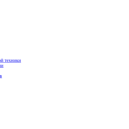
ой техники
ии
в