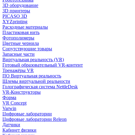
3D оборудование
3D принтеры
PICASO 3D
XYZprinting
Расходные материалы
Пластиковая нить
Фотополимеры
Цветные чернила
Сопутствующие товары
Запасные части
Виртуальная реальность (VR)
Готовый образовательный VR-контент
Тренажёры VR
ПО Виртуальная реальность
Шлемы виртуальной реальности
Голографическая система NettleDesk
VR-Конструкторы
Форма
VR Concept
Varwin
Цифровые лаборатории
Цифровые лаборатории Releon
Датчики
Кабинет физики