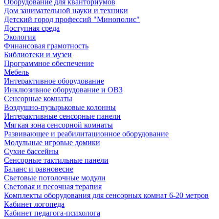
Оборудование для кванториумов
Дом занимательной науки и техники
Детский город профессий "Минополис"
Доступная среда
Экология
Финансовая грамотность
Библиотеки и музеи
Программное обеспечение
Мебель
Интерактивное оборудование
Инклюзивное оборудование и ОВЗ
Cенсорные комнаты
Воздушно-пузырьковые колонны
Интерактивные сенсорные панели
Мягкая зона сенсорной комнаты
Развивающее и реабилитационное оборудование
Модульные игровые домики
Сухие бассейны
Сенсорные тактильные панели
Баланс и равновесие
Световые потолочные модули
Световая и песочная терапия
Комплекты оборудования для сенсорных комнат 6-20 метров
Кабинет логопеда
Кабинет педагога-психолога