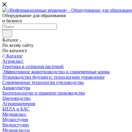
Оборудование для образования
и бизнеса
Каталог
По всему сайту
По каталогу
Каталог
Агрокласс
Генетика и селекция растений
Эффективное животноводство и современные корма
Птицеводство будущего: технологиии управление
Современные технологии пчеловодства
Аквакультура
Биотехнологии и пищевое производство
Цветоводство
Агроинженерия
БПЛА и БАС
Медиакласс
Мультстудия
Видеостудии
Медиаклассы