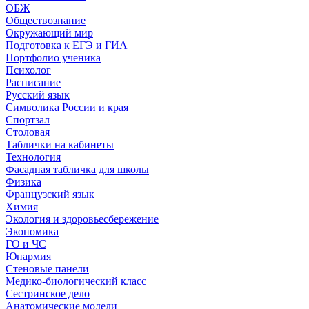
ОБЖ
Обществознание
Окружающий мир
Подготовка к ЕГЭ и ГИА
Портфолио ученика
Психолог
Расписание
Русский язык
Символика России и края
Спортзал
Столовая
Таблички на кабинеты
Технология
Фасадная табличка для школы
Физика
Французский язык
Химия
Экология и здоровьесбережение
Экономика
ГО и ЧС
Юнармия
Стеновые панели
Медико-биологический класс
Сестринское дело
Анатомические модели