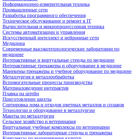
Информационно-измерительная техника
Промышленные сети
Разработка программного обеспечения
Техническое обслуживание и ремонт в IT
Вычислительная и микропроцессорная техника
Системы автоматизации и управления
Искусственный интеллект и нейронные сети
Медицина
Современные высокотехнологические лаборатории по
медицине
Интерактивные и виртуальные стенды по медицине
Интерактивные тренажеры и оборудование в медицине
Манекены-тренажеры и учебное оборудование по медицине
Металлургия и металлообработка
Вспомогательные процессы производства
Материаловедение интерактив
Плавка на штейн
Приготовление шихты
Сортировка лома и отходов цветных металлов и сплавов
Технологии и оборудование в металлургии
Макеты по металлургии
Сельское хозяйство и ветеринария
Виртуальные учебные комплексы по ветеринарии
Интерактивные лабораторные стенды и тренажеры
Комплексы по выращивание культур