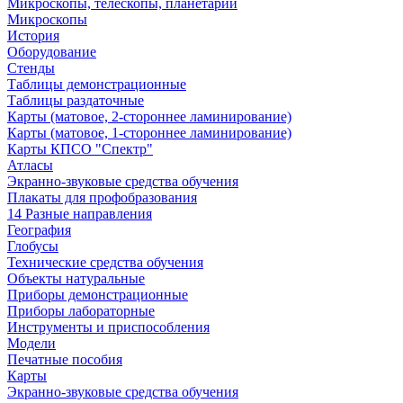
Микроскопы, телескопы, планетарии
Микроскопы
История
Оборудование
Стенды
Таблицы демонстрационные
Таблицы раздаточные
Карты (матовое, 2-стороннее ламинирование)
Карты (матовое, 1-стороннее ламинирование)
Карты КПСО "Спектр"
Атласы
Экранно-звуковые средства обучения
Плакаты для профобразования
14 Разные направления
География
Глобусы
Технические средства обучения
Объекты натуральные
Приборы демонстрационные
Приборы лабораторные
Инструменты и приспособления
Модели
Печатные пособия
Карты
Экранно-звуковые средства обучения