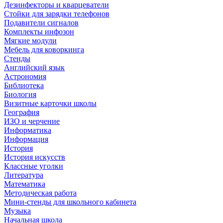
Дезинфекторы и кварцеватели
Стойки для зарядки телефонов
Подавители сигналов
Комплекты инфозон
Мягкие модули
Мебель для коворкинга
Стенды
Английский язык
Астрономия
Библиотека
Биология
Визитные карточки школы
География
ИЗО и черчение
Информатика
Информация
История
История искусств
Классные уголки
Литература
Математика
Методическая работа
Мини-стенды для школьного кабинета
Музыка
Начальная школа