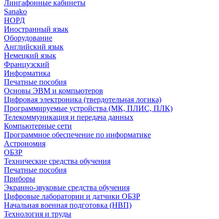
Лингафонные кабинеты
Sanako
НОРД
Иностранный язык
Оборудование
Английский язык
Немецкий язык
Французский
Информатика
Печатные пособия
Основы ЭВМ и компьютеров
Цифровая электроника (твердотельная логика)
Программируемые устройства (МК, ПЛИС, ПЛК)
Телекоммуникация и передача данных
Компьютерные сети
Программное обеспечение по информатике
Астрономия
ОБЗР
Технические средства обучения
Печатные пособия
Приборы
Экранно-звуковые средства обучения
Цифровые лаборатории и датчики ОБЗР
Начальная военная подготовка (НВП)
Технология и труды