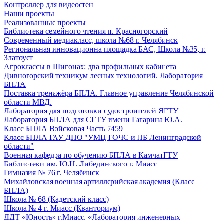
Контроллер для видеостен
Наши проекты
Реализованные проекты
Библиотека семейного чтения п. Красногорский
Современный медиакласс, школа №68 г. Челябинск
Региональная инновационна площадка БАС, Школа №35, г.
Златоуст
Агроклассы в Шигонах: два профильных кабинета
Дивногорский техникум лесных технологий. Лаборатория
БПЛА
Поставка тренажёра БПЛА. Главное управление Челябинской
области МВД.
Лаборатория для подготовки судостроителей ЯГТУ
Лаборатория БПЛА для СГТУ имени Гагарина Ю.А.
Класс БПЛА Войсковая Часть 7459
Класс БПЛА ГАУ ДПО "УМЦ ГОЧС и ПБ Ленинградской
области"
Военная кафедра по обучению БПЛА в КамчатГТУ
Библиотеки им. Ю.Н. Либединского г. Миасс
Гимназия № 76 г. Челябинск
Михайловская военная артиллерийская академия (Класс
БПЛА)
Школа № 68 (Кадетский класс)
Школа № 4 г. Миасс (Кванториум)
ДДТ «Юность» г.Миасс, «Лаборатория инженерных