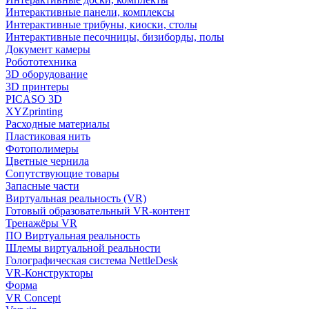
Интерактивные панели, комплексы
Интерактивные трибуны, киоски, столы
Интерактивные песочницы, бизиборды, полы
Документ камеры
Робототехника
3D оборудование
3D принтеры
PICASO 3D
XYZprinting
Расходные материалы
Пластиковая нить
Фотополимеры
Цветные чернила
Сопутствующие товары
Запасные части
Виртуальная реальность (VR)
Готовый образовательный VR-контент
Тренажёры VR
ПО Виртуальная реальность
Шлемы виртуальной реальности
Голографическая система NettleDesk
VR-Конструкторы
Форма
VR Concept