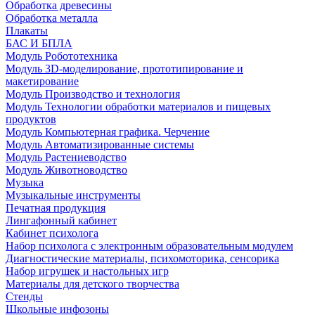
Обработка древесины
Обработка металла
Плакаты
БАС И БПЛА
Модуль Робототехника
Модуль 3D-моделирование, прототипирование и
макетирование
Модуль Производство и технология
Модуль Технологии обработки материалов и пищевых
продуктов
Модуль Компьютерная графика. Черчение
Модуль Автоматизированные системы
Модуль Растениеводство
Модуль Животноводство
Музыка
Музыкальные инструменты
Печатная продукция
Лингафонный кабинет
Кабинет психолога
Набор психолога с электронным образовательным модулем
Диагностические материалы, психомоторика, сенсорика
Набор игрушек и настольных игр
Материалы для детского творчества
Стенды
Школьные инфозоны