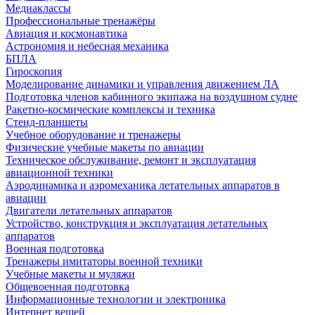
Медиаклассы
Профессиональные тренажёры
Авиация и космонавтика
Астрономия и небесная механика
БПЛА
Гироскопия
Моделирование динамики и управления движением ЛА
Подготовка членов кабинного экипажа на воздушном судне
Ракетно-космические комплексы и техника
Стенд-планшеты
Учебное оборудование и тренажеры
Физические учебные макеты по авиации
Техническое обслуживание, ремонт и эксплуатация
авиационной техники
Аэродинамика и аэромеханика летательных аппаратов в
авиации
Двигатели летательных аппаратов
Устройство, конструкция и эксплуатация летательных
аппаратов
Военная подготовка
Тренажеры имитаторы военной техники
Учебные макеты и муляжи
Общевоенная подготовка
Информационные технологии и электроника
Интернет вещей