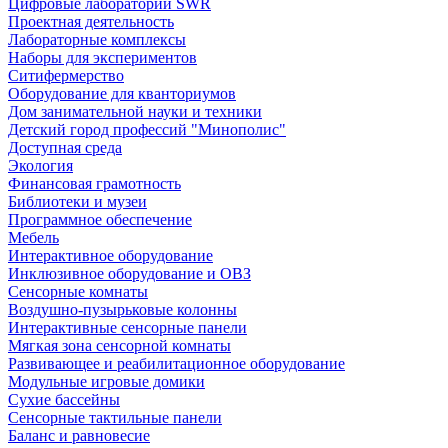
Цифровые лаборатории SWR
Проектная деятельность
Лабораторные комплексы
Наборы для экспериментов
Ситифермерство
Оборудование для кванториумов
Дом занимательной науки и техники
Детский город профессий "Минополис"
Доступная среда
Экология
Финансовая грамотность
Библиотеки и музеи
Программное обеспечение
Мебель
Интерактивное оборудование
Инклюзивное оборудование и ОВЗ
Cенсорные комнаты
Воздушно-пузырьковые колонны
Интерактивные сенсорные панели
Мягкая зона сенсорной комнаты
Развивающее и реабилитационное оборудование
Модульные игровые домики
Сухие бассейны
Сенсорные тактильные панели
Баланс и равновесие