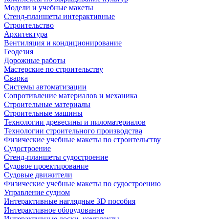
Модели и учебные макеты
Стенд-планшеты интерактивные
Строительство
Архитектура
Вентиляция и кондиционирование
Геодезия
Дорожные работы
Мастерские по строительству
Сварка
Системы автоматизации
Сопротивление материалов и механика
Строительные материалы
Строительные машины
Технологии древесины и пиломатериалов
Технологии строительного производства
Физические учебные макеты по строительству
Судостроение
Стенд-планшеты судостроение
Судовое проектирование
Судовые движители
Физические учебные макеты по судостроению
Управление судном
Интерактивные наглядные 3D пособия
Интерактивное оборудование
Интерактивные доски, комплекты