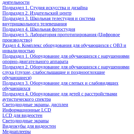
деятельности
Подраздел 1. Студия искусства и дизайна
Подраздел 2. Издательский центр
Подраздел 3. Школьная телестудия и система
внутришкольного телевещания
Подраздел 4. Школьная фотостудия
Подраздел 5. Лаборатория прототипирования (Цифровое
производство)
Раздел 4. Комплекс оборудования для обучающихся с ОВЗ и
инвалидностью
Подраздел 1. Оборудование для обучающихся с нарушениями
опорно-двигательного аппарата
Подраздел 2. Оборудование для обучающихся с нарушениями
слуха (глухие, слабослышащие и позднооглохшие
обучающиеся)
Подраздел 3. Оборудование для слепых и слабовидящих
обучающихся
Подраздел 4. Оборудование для детей с расстройствами
аутистического спектра
Светодиодные экраны, дисплеи
Информационные LCD
LCD для видеостен
Светодиодные экраны
Видеокубы для видеостен
Медиаплееры