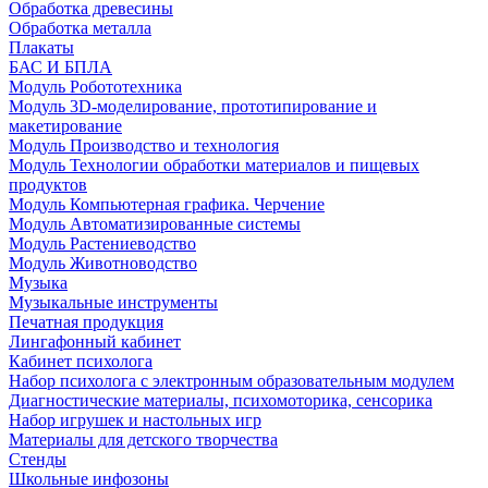
Обработка древесины
Обработка металла
Плакаты
БАС И БПЛА
Модуль Робототехника
Модуль 3D-моделирование, прототипирование и
макетирование
Модуль Производство и технология
Модуль Технологии обработки материалов и пищевых
продуктов
Модуль Компьютерная графика. Черчение
Модуль Автоматизированные системы
Модуль Растениеводство
Модуль Животноводство
Музыка
Музыкальные инструменты
Печатная продукция
Лингафонный кабинет
Кабинет психолога
Набор психолога с электронным образовательным модулем
Диагностические материалы, психомоторика, сенсорика
Набор игрушек и настольных игр
Материалы для детского творчества
Стенды
Школьные инфозоны