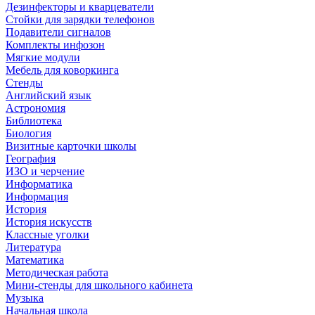
Дезинфекторы и кварцеватели
Стойки для зарядки телефонов
Подавители сигналов
Комплекты инфозон
Мягкие модули
Мебель для коворкинга
Стенды
Английский язык
Астрономия
Библиотека
Биология
Визитные карточки школы
География
ИЗО и черчение
Информатика
Информация
История
История искусств
Классные уголки
Литература
Математика
Методическая работа
Мини-стенды для школьного кабинета
Музыка
Начальная школа