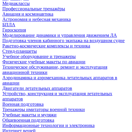
Медиаклассы
Профессиональные тренажёры
Авиация и космонавтика
Астрономия и небесная механика
БПЛА
Гироскопия
Моделирование динамики и управления движением ЛА
Подготовка членов кабинного экипажа на воздушном судне
Ракетно-космические комплексы и техника
Стенд-планшеты
Учебное оборудование и тренажеры
Физические учебные макеты по авиации
Техническое обслуживание, ремонт и эксплуатация
авиационной техники
Аэродинамика и аэромеханика летательных аппаратов в
авиации
Двигатели летательных аппаратов
Устройство, конструкция и эксплуатация летательных
аппаратов
Военная подготовка
Тренажеры имитаторы военной техники
Учебные макеты и муляжи
Общевоенная подготовка
Информационные технологии и электроника
Интернет вещей