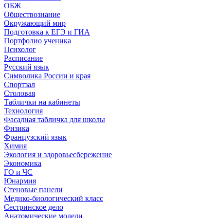
ОБЖ
Обществознание
Окружающий мир
Подготовка к ЕГЭ и ГИА
Портфолио ученика
Психолог
Расписание
Русский язык
Символика России и края
Спортзал
Столовая
Таблички на кабинеты
Технология
Фасадная табличка для школы
Физика
Французский язык
Химия
Экология и здоровьесбережение
Экономика
ГО и ЧС
Юнармия
Стеновые панели
Медико-биологический класс
Сестринское дело
Анатомические модели