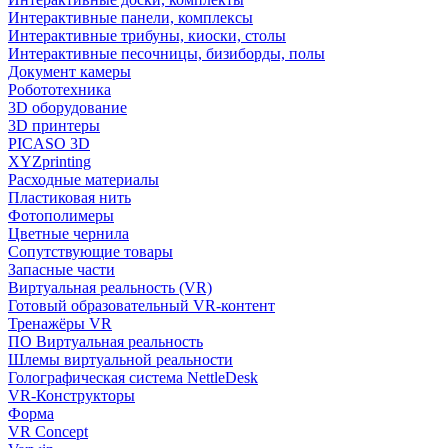
Интерактивные панели, комплексы
Интерактивные трибуны, киоски, столы
Интерактивные песочницы, бизиборды, полы
Документ камеры
Робототехника
3D оборудование
3D принтеры
PICASO 3D
XYZprinting
Расходные материалы
Пластиковая нить
Фотополимеры
Цветные чернила
Сопутствующие товары
Запасные части
Виртуальная реальность (VR)
Готовый образовательный VR-контент
Тренажёры VR
ПО Виртуальная реальность
Шлемы виртуальной реальности
Голографическая система NettleDesk
VR-Конструкторы
Форма
VR Concept