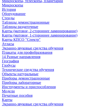
Микроскопы, телескопы, планетарии
Микроскопы
История
Оборудование
Стенды
Таблицы демонстрационные
Таблицы раздаточные
Карты (матовое, 2-стороннее ламинирование)
Карты (матовое, 1-стороннее ламинирование)
Карты КПСО "Спектр"
Атласы
Экранно-звуковые средства обучения
Плакаты для профобразования
14 Разные направления
География
Глобусы
Технические средства обучения
Объекты натуральные
Приборы демонстрационные
Приборы лабораторные
Инструменты и приспособления
Модели
Печатные пособия
Карты
Экранно-звуковые средства обучения