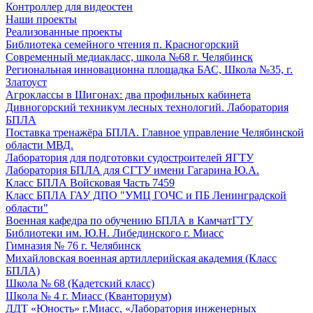
Контроллер для видеостен
Наши проекты
Реализованные проекты
Библиотека семейного чтения п. Красногорский
Современный медиакласс, школа №68 г. Челябинск
Региональная инновационна площадка БАС, Школа №35, г.
Златоуст
Агроклассы в Шигонах: два профильных кабинета
Дивногорский техникум лесных технологий. Лаборатория
БПЛА
Поставка тренажёра БПЛА. Главное управление Челябинской
области МВД.
Лаборатория для подготовки судостроителей ЯГТУ
Лаборатория БПЛА для СГТУ имени Гагарина Ю.А.
Класс БПЛА Войсковая Часть 7459
Класс БПЛА ГАУ ДПО "УМЦ ГОЧС и ПБ Ленинградской
области"
Военная кафедра по обучению БПЛА в КамчатГТУ
Библиотеки им. Ю.Н. Либединского г. Миасс
Гимназия № 76 г. Челябинск
Михайловская военная артиллерийская академия (Класс
БПЛА)
Школа № 68 (Кадетский класс)
Школа № 4 г. Миасс (Кванториум)
ДДТ «Юность» г.Миасс, «Лаборатория инженерных