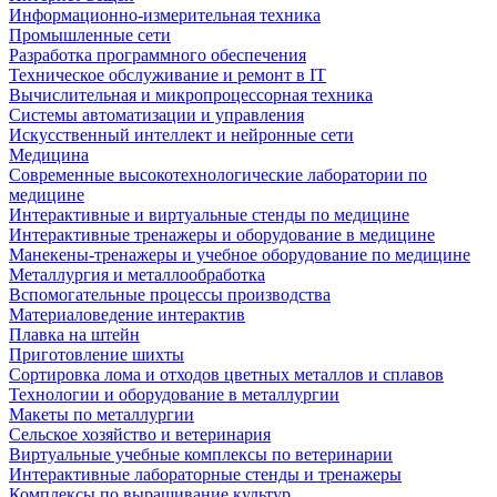
Информационно-измерительная техника
Промышленные сети
Разработка программного обеспечения
Техническое обслуживание и ремонт в IT
Вычислительная и микропроцессорная техника
Системы автоматизации и управления
Искусственный интеллект и нейронные сети
Медицина
Современные высокотехнологические лаборатории по
медицине
Интерактивные и виртуальные стенды по медицине
Интерактивные тренажеры и оборудование в медицине
Манекены-тренажеры и учебное оборудование по медицине
Металлургия и металлообработка
Вспомогательные процессы производства
Материаловедение интерактив
Плавка на штейн
Приготовление шихты
Сортировка лома и отходов цветных металлов и сплавов
Технологии и оборудование в металлургии
Макеты по металлургии
Сельское хозяйство и ветеринария
Виртуальные учебные комплексы по ветеринарии
Интерактивные лабораторные стенды и тренажеры
Комплексы по выращивание культур