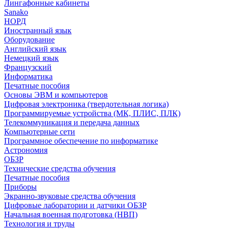
Лингафонные кабинеты
Sanako
НОРД
Иностранный язык
Оборудование
Английский язык
Немецкий язык
Французский
Информатика
Печатные пособия
Основы ЭВМ и компьютеров
Цифровая электроника (твердотельная логика)
Программируемые устройства (МК, ПЛИС, ПЛК)
Телекоммуникация и передача данных
Компьютерные сети
Программное обеспечение по информатике
Астрономия
ОБЗР
Технические средства обучения
Печатные пособия
Приборы
Экранно-звуковые средства обучения
Цифровые лаборатории и датчики ОБЗР
Начальная военная подготовка (НВП)
Технология и труды