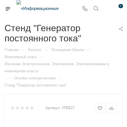
0
Стенд "Генератор
постоянного тока"
—
—
—
Главная
Каталог
Оснащение Школы
—
Инженерный класс
Изучение Электротехники, Электроники, Электромеханики в
инженерном классе
—
—
Основы электротехники
Стенд "Генератор постоянного тока"
Артикул:
УП5527