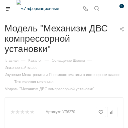
0
Модель "Механизм ДВС
компрессорной
установки"
—
—
—
Главная
Каталог
Оснащение Школы
—
Инженерный класс
Изучение Мехатроники и Пневмоавтоматики в инженерном классе
—
—
Техническая механика
Модель "Механизм ДВС компрессорной установки"
Артикул:
УП6270