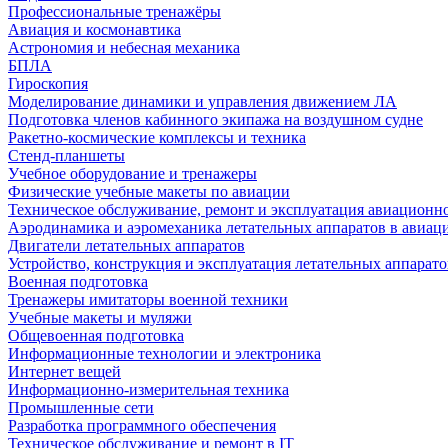
Профессиональные тренажёры
Авиация и космонавтика
Астрономия и небесная механика
БПЛА
Гироскопия
Моделирование динамики и управления движением ЛА
Подготовка членов кабинного экипажа на воздушном судне
Ракетно-космические комплексы и техника
Стенд-планшеты
Учебное оборудование и тренажеры
Физические учебные макеты по авиации
Техническое обслуживание, ремонт и эксплуатация авиационн
Аэродинамика и аэромеханика летательных аппаратов в авиац
Двигатели летательных аппаратов
Устройство, конструкция и эксплуатация летательных аппарато
Военная подготовка
Тренажеры имитаторы военной техники
Учебные макеты и муляжи
Общевоенная подготовка
Информационные технологии и электроника
Интернет вещей
Информационно-измерительная техника
Промышленные сети
Разработка программного обеспечения
Техническое обслуживание и ремонт в IT