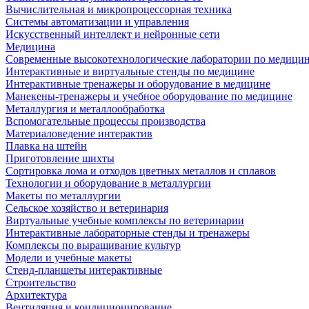
Вычислительная и микропроцессорная техника
Системы автоматизации и управления
Искусственный интеллект и нейронные сети
Медицина
Современные высокотехнологические лаборатории по медици
Интерактивные и виртуальные стенды по медицине
Интерактивные тренажеры и оборудование в медицине
Манекены-тренажеры и учебное оборудование по медицине
Металлургия и металлообработка
Вспомогательные процессы производства
Материаловедение интерактив
Плавка на штейн
Приготовление шихты
Сортировка лома и отходов цветных металлов и сплавов
Технологии и оборудование в металлургии
Макеты по металлургии
Сельское хозяйство и ветеринария
Виртуальные учебные комплексы по ветеринарии
Интерактивные лабораторные стенды и тренажеры
Комплексы по выращивание культур
Модели и учебные макеты
Стенд-планшеты интерактивные
Строительство
Архитектура
Вентиляция и кондиционирование