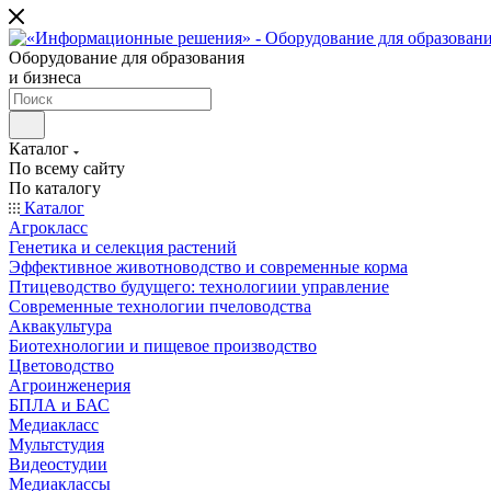
Оборудование для образования
и бизнеса
Каталог
По всему сайту
По каталогу
Каталог
Агрокласс
Генетика и селекция растений
Эффективное животноводство и современные корма
Птицеводство будущего: технологиии управление
Современные технологии пчеловодства
Аквакультура
Биотехнологии и пищевое производство
Цветоводство
Агроинженерия
БПЛА и БАС
Медиакласс
Мультстудия
Видеостудии
Медиаклассы