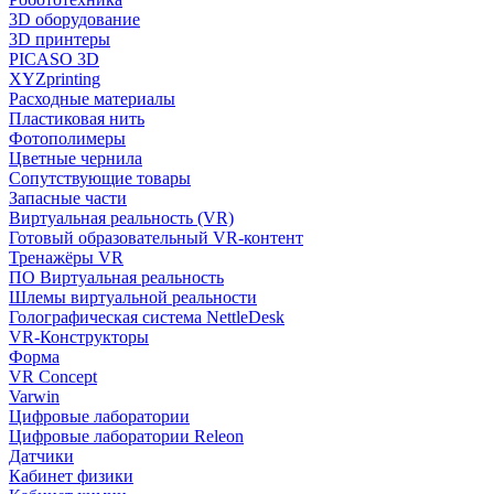
3D оборудование
3D принтеры
PICASO 3D
XYZprinting
Расходные материалы
Пластиковая нить
Фотополимеры
Цветные чернила
Сопутствующие товары
Запасные части
Виртуальная реальность (VR)
Готовый образовательный VR-контент
Тренажёры VR
ПО Виртуальная реальность
Шлемы виртуальной реальности
Голографическая система NettleDesk
VR-Конструкторы
Форма
VR Concept
Varwin
Цифровые лаборатории
Цифровые лаборатории Releon
Датчики
Кабинет физики