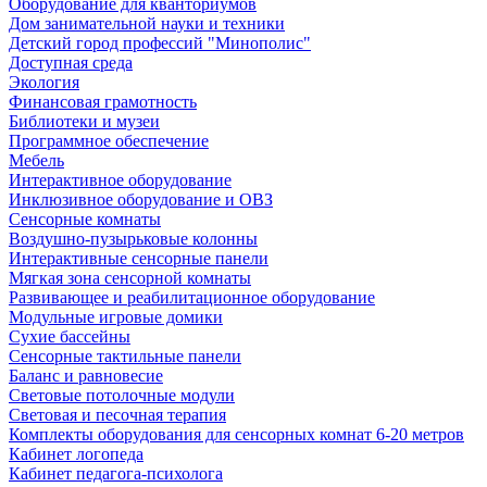
Оборудование для кванториумов
Дом занимательной науки и техники
Детский город профессий "Минополис"
Доступная среда
Экология
Финансовая грамотность
Библиотеки и музеи
Программное обеспечение
Мебель
Интерактивное оборудование
Инклюзивное оборудование и ОВЗ
Cенсорные комнаты
Воздушно-пузырьковые колонны
Интерактивные сенсорные панели
Мягкая зона сенсорной комнаты
Развивающее и реабилитационное оборудование
Модульные игровые домики
Сухие бассейны
Сенсорные тактильные панели
Баланс и равновесие
Световые потолочные модули
Световая и песочная терапия
Комплекты оборудования для сенсорных комнат 6-20 метров
Кабинет логопеда
Кабинет педагога-психолога