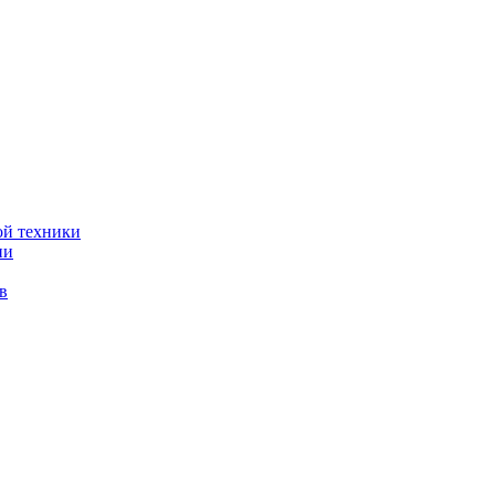
ой техники
ии
в