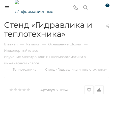
0
Стенд «Гидравлика и
теплотехника»
—
—
—
Главная
Каталог
Оснащение Школы
—
Инженерный класс
Изучение Мехатроники и Пневмоавтоматики в
инженерном классе
—
—
Теплотехника
Стенд «Гидравлика и теплотехника»
Артикул:
УП6548