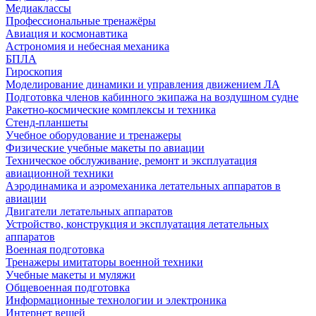
Медиаклассы
Профессиональные тренажёры
Авиация и космонавтика
Астрономия и небесная механика
БПЛА
Гироскопия
Моделирование динамики и управления движением ЛА
Подготовка членов кабинного экипажа на воздушном судне
Ракетно-космические комплексы и техника
Стенд-планшеты
Учебное оборудование и тренажеры
Физические учебные макеты по авиации
Техническое обслуживание, ремонт и эксплуатация
авиационной техники
Аэродинамика и аэромеханика летательных аппаратов в
авиации
Двигатели летательных аппаратов
Устройство, конструкция и эксплуатация летательных
аппаратов
Военная подготовка
Тренажеры имитаторы военной техники
Учебные макеты и муляжи
Общевоенная подготовка
Информационные технологии и электроника
Интернет вещей