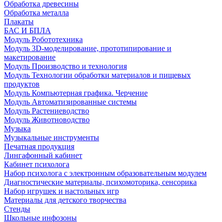
Обработка древесины
Обработка металла
Плакаты
БАС И БПЛА
Модуль Робототехника
Модуль 3D-моделирование, прототипирование и
макетирование
Модуль Производство и технология
Модуль Технологии обработки материалов и пищевых
продуктов
Модуль Компьютерная графика. Черчение
Модуль Автоматизированные системы
Модуль Растениеводство
Модуль Животноводство
Музыка
Музыкальные инструменты
Печатная продукция
Лингафонный кабинет
Кабинет психолога
Набор психолога с электронным образовательным модулем
Диагностические материалы, психомоторика, сенсорика
Набор игрушек и настольных игр
Материалы для детского творчества
Стенды
Школьные инфозоны