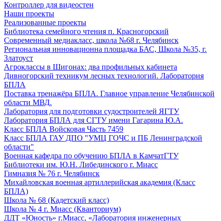
Контроллер для видеостен
Наши проекты
Реализованные проекты
Библиотека семейного чтения п. Красногорский
Современный медиакласс, школа №68 г. Челябинск
Региональная инновационна площадка БАС, Школа №35, г.
Златоуст
Агроклассы в Шигонах: два профильных кабинета
Дивногорский техникум лесных технологий. Лаборатория
БПЛА
Поставка тренажёра БПЛА. Главное управление Челябинской
области МВД.
Лаборатория для подготовки судостроителей ЯГТУ
Лаборатория БПЛА для СГТУ имени Гагарина Ю.А.
Класс БПЛА Войсковая Часть 7459
Класс БПЛА ГАУ ДПО "УМЦ ГОЧС и ПБ Ленинградской
области"
Военная кафедра по обучению БПЛА в КамчатГТУ
Библиотеки им. Ю.Н. Либединского г. Миасс
Гимназия № 76 г. Челябинск
Михайловская военная артиллерийская академия (Класс
БПЛА)
Школа № 68 (Кадетский класс)
Школа № 4 г. Миасс (Кванториум)
ДДТ «Юность» г.Миасс, «Лаборатория инженерных