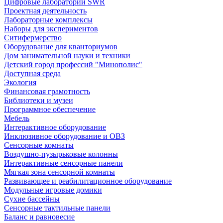
Цифровые лаборатории SWR
Проектная деятельность
Лабораторные комплексы
Наборы для экспериментов
Ситифермерство
Оборудование для кванториумов
Дом занимательной науки и техники
Детский город профессий "Минополис"
Доступная среда
Экология
Финансовая грамотность
Библиотеки и музеи
Программное обеспечение
Мебель
Интерактивное оборудование
Инклюзивное оборудование и ОВЗ
Cенсорные комнаты
Воздушно-пузырьковые колонны
Интерактивные сенсорные панели
Мягкая зона сенсорной комнаты
Развивающее и реабилитационное оборудование
Модульные игровые домики
Сухие бассейны
Сенсорные тактильные панели
Баланс и равновесие