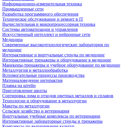
Информационно-измерительная техника
Промышленные сети
Разработка программного обеспечения
Техническое обслуживание и ремонт в IT
Вычислительная и микропроцессорная техника
Системы автоматизации и управления
Искусственный интеллект и нейронные сети
Медицина
Современные высокотехнологические лаборатории по
медицине
Интерактивные и виртуальные стенды по медицине
Интерактивные тренажеры и оборудование в медицине
Манекены-тренажеры и учебное оборудование по медицине
Металлургия и металлообработка
Вспомогательные процессы производства
Материаловедение интерактив
Плавка на штейн
Приготовление шихты
Сортировка лома и отходов цветных металлов и сплавов
Технологии и оборудование в металлургии
Макеты по металлургии
Сельское хозяйство и ветеринария
Виртуальные учебные комплексы по ветеринарии
Интерактивные лабораторные стенды и тренажеры
Комплексы по выращивание культур