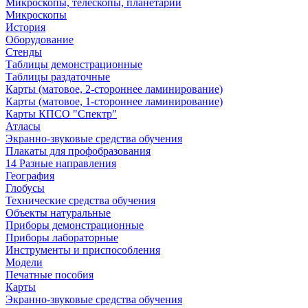
Микроскопы, телескопы, планетарии
Микроскопы
История
Оборудование
Стенды
Таблицы демонстрационные
Таблицы раздаточные
Карты (матовое, 2-стороннее ламинирование)
Карты (матовое, 1-стороннее ламинирование)
Карты КПСО "Спектр"
Атласы
Экранно-звуковые средства обучения
Плакаты для профобразования
14 Разные направления
География
Глобусы
Технические средства обучения
Объекты натуральные
Приборы демонстрационные
Приборы лабораторные
Инструменты и приспособления
Модели
Печатные пособия
Карты
Экранно-звуковые средства обучения