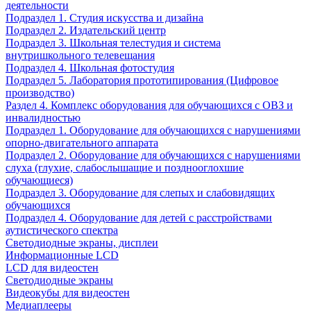
деятельности
Подраздел 1. Студия искусства и дизайна
Подраздел 2. Издательский центр
Подраздел 3. Школьная телестудия и система
внутришкольного телевещания
Подраздел 4. Школьная фотостудия
Подраздел 5. Лаборатория прототипирования (Цифровое
производство)
Раздел 4. Комплекс оборудования для обучающихся с ОВЗ и
инвалидностью
Подраздел 1. Оборудование для обучающихся с нарушениями
опорно-двигательного аппарата
Подраздел 2. Оборудование для обучающихся с нарушениями
слуха (глухие, слабослышащие и позднооглохшие
обучающиеся)
Подраздел 3. Оборудование для слепых и слабовидящих
обучающихся
Подраздел 4. Оборудование для детей с расстройствами
аутистического спектра
Светодиодные экраны, дисплеи
Информационные LCD
LCD для видеостен
Светодиодные экраны
Видеокубы для видеостен
Медиаплееры