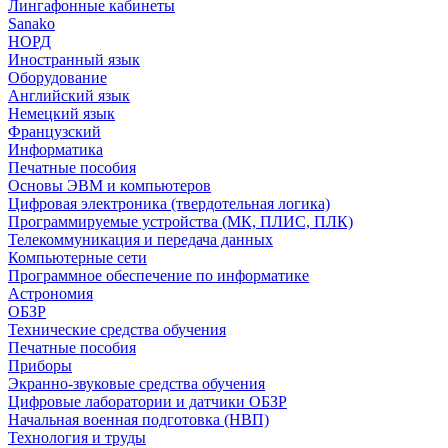
Лингафонные кабинеты
Sanako
НОРД
Иностранный язык
Оборудование
Английский язык
Немецкий язык
Французский
Информатика
Печатные пособия
Основы ЭВМ и компьютеров
Цифровая электроника (твердотельная логика)
Программируемые устройства (МК, ПЛИС, ПЛК)
Телекоммуникация и передача данных
Компьютерные сети
Программное обеспечение по информатике
Астрономия
ОБЗР
Технические средства обучения
Печатные пособия
Приборы
Экранно-звуковые средства обучения
Цифровые лаборатории и датчики ОБЗР
Начальная военная подготовка (НВП)
Технология и труды