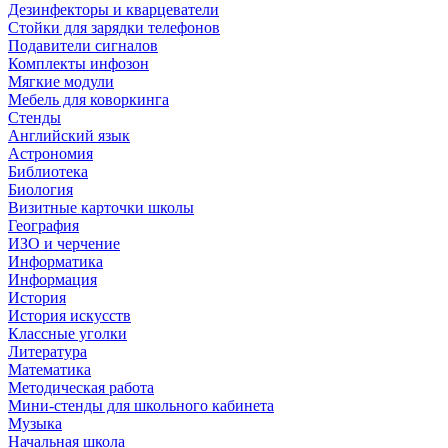
Дезинфекторы и кварцеватели
Стойки для зарядки телефонов
Подавители сигналов
Комплекты инфозон
Мягкие модули
Мебель для коворкинга
Стенды
Английский язык
Астрономия
Библиотека
Биология
Визитные карточки школы
География
ИЗО и черчение
Информатика
Информация
История
История искусств
Классные уголки
Литература
Математика
Методическая работа
Мини-стенды для школьного кабинета
Музыка
Начальная школа