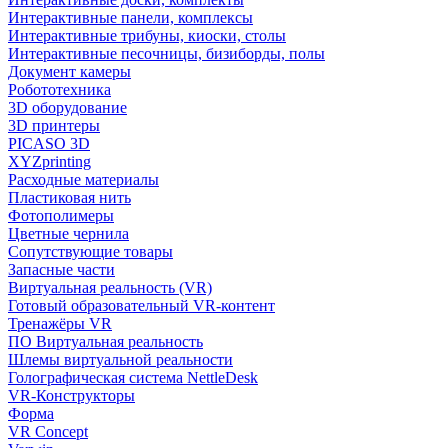
Интерактивные панели, комплексы
Интерактивные трибуны, киоски, столы
Интерактивные песочницы, бизиборды, полы
Документ камеры
Робототехника
3D оборудование
3D принтеры
PICASO 3D
XYZprinting
Расходные материалы
Пластиковая нить
Фотополимеры
Цветные чернила
Сопутствующие товары
Запасные части
Виртуальная реальность (VR)
Готовый образовательный VR-контент
Тренажёры VR
ПО Виртуальная реальность
Шлемы виртуальной реальности
Голографическая система NettleDesk
VR-Конструкторы
Форма
VR Concept