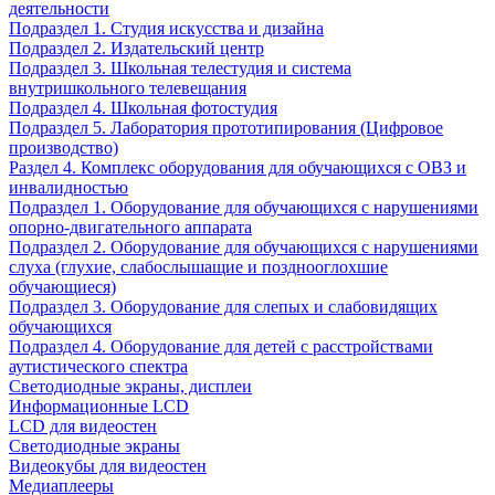
деятельности
Подраздел 1. Студия искусства и дизайна
Подраздел 2. Издательский центр
Подраздел 3. Школьная телестудия и система
внутришкольного телевещания
Подраздел 4. Школьная фотостудия
Подраздел 5. Лаборатория прототипирования (Цифровое
производство)
Раздел 4. Комплекс оборудования для обучающихся с ОВЗ и
инвалидностью
Подраздел 1. Оборудование для обучающихся с нарушениями
опорно-двигательного аппарата
Подраздел 2. Оборудование для обучающихся с нарушениями
слуха (глухие, слабослышащие и позднооглохшие
обучающиеся)
Подраздел 3. Оборудование для слепых и слабовидящих
обучающихся
Подраздел 4. Оборудование для детей с расстройствами
аутистического спектра
Светодиодные экраны, дисплеи
Информационные LCD
LCD для видеостен
Светодиодные экраны
Видеокубы для видеостен
Медиаплееры