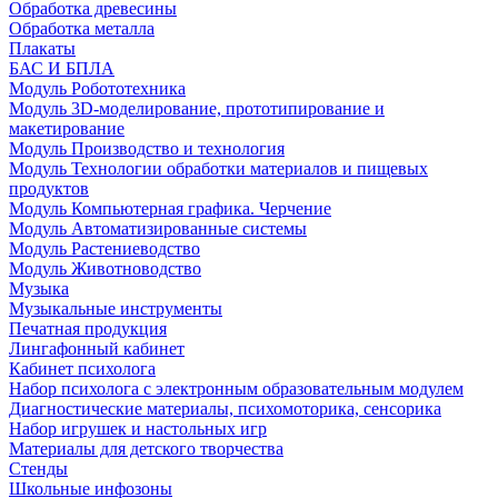
Обработка древесины
Обработка металла
Плакаты
БАС И БПЛА
Модуль Робототехника
Модуль 3D-моделирование, прототипирование и
макетирование
Модуль Производство и технология
Модуль Технологии обработки материалов и пищевых
продуктов
Модуль Компьютерная графика. Черчение
Модуль Автоматизированные системы
Модуль Растениеводство
Модуль Животноводство
Музыка
Музыкальные инструменты
Печатная продукция
Лингафонный кабинет
Кабинет психолога
Набор психолога с электронным образовательным модулем
Диагностические материалы, психомоторика, сенсорика
Набор игрушек и настольных игр
Материалы для детского творчества
Стенды
Школьные инфозоны