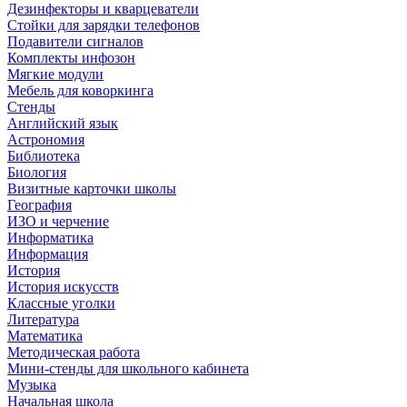
Дезинфекторы и кварцеватели
Стойки для зарядки телефонов
Подавители сигналов
Комплекты инфозон
Мягкие модули
Мебель для коворкинга
Стенды
Английский язык
Астрономия
Библиотека
Биология
Визитные карточки школы
География
ИЗО и черчение
Информатика
Информация
История
История искусств
Классные уголки
Литература
Математика
Методическая работа
Мини-стенды для школьного кабинета
Музыка
Начальная школа