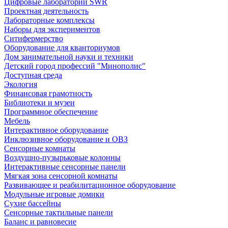
Цифровые лаборатории SWR
Проектная деятельность
Лабораторные комплексы
Наборы для экспериментов
Ситифермерство
Оборудование для кванториумов
Дом занимательной науки и техники
Детский город профессий "Минополис"
Доступная среда
Экология
Финансовая грамотность
Библиотеки и музеи
Программное обеспечение
Мебель
Интерактивное оборудование
Инклюзивное оборудование и ОВЗ
Cенсорные комнаты
Воздушно-пузырьковые колонны
Интерактивные сенсорные панели
Мягкая зона сенсорной комнаты
Развивающее и реабилитационное оборудование
Модульные игровые домики
Сухие бассейны
Сенсорные тактильные панели
Баланс и равновесие