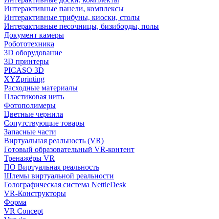
Интерактивные панели, комплексы
Интерактивные трибуны, киоски, столы
Интерактивные песочницы, бизиборды, полы
Документ камеры
Робототехника
3D оборудование
3D принтеры
PICASO 3D
XYZprinting
Расходные материалы
Пластиковая нить
Фотополимеры
Цветные чернила
Сопутствующие товары
Запасные части
Виртуальная реальность (VR)
Готовый образовательный VR-контент
Тренажёры VR
ПО Виртуальная реальность
Шлемы виртуальной реальности
Голографическая система NettleDesk
VR-Конструкторы
Форма
VR Concept