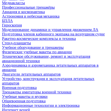
Медиаклассы
Профессиональные тренажёры
Авиация и космонавтика
Астрономия и небесная механика
БПЛА
Гироскопия
Моделирование динамики и управления движением ЛА
Подготовка членов кабинного экипажа на воздушном судне
Ракетно-космические комплексы и техника
Стенд-планшеты
Учебное оборудование и тренажеры
Физические учебные макеты по авиации
Техническое обслуживание, ремонт и эксплуатация
авиационной техники
Аэродинамика и аэромеханика летательных аппаратов в
авиации
Двигатели летательных аппаратов
Устройство, конструкция и эксплуатация летательных
аппаратов
Военная подготовка
Тренажеры имитаторы военной техники
Учебные макеты и муляжи
Общевоенная подготовка
Информационные технологии и электроника
Интернет вещей