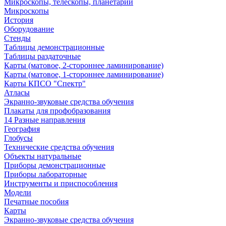
Микроскопы, телескопы, планетарии
Микроскопы
История
Оборудование
Стенды
Таблицы демонстрационные
Таблицы раздаточные
Карты (матовое, 2-стороннее ламинирование)
Карты (матовое, 1-стороннее ламинирование)
Карты КПСО "Спектр"
Атласы
Экранно-звуковые средства обучения
Плакаты для профобразования
14 Разные направления
География
Глобусы
Технические средства обучения
Объекты натуральные
Приборы демонстрационные
Приборы лабораторные
Инструменты и приспособления
Модели
Печатные пособия
Карты
Экранно-звуковые средства обучения