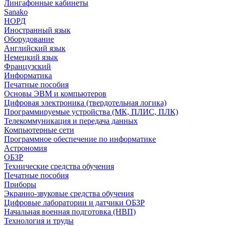
Лингафонные кабинеты
Sanako
НОРД
Иностранный язык
Оборудование
Английский язык
Немецкий язык
Французский
Информатика
Печатные пособия
Основы ЭВМ и компьютеров
Цифровая электроника (твердотельная логика)
Программируемые устройства (МК, ПЛИС, ПЛК)
Телекоммуникация и передача данных
Компьютерные сети
Программное обеспечение по информатике
Астрономия
ОБЗР
Технические средства обучения
Печатные пособия
Приборы
Экранно-звуковые средства обучения
Цифровые лаборатории и датчики ОБЗР
Начальная военная подготовка (НВП)
Технология и труды