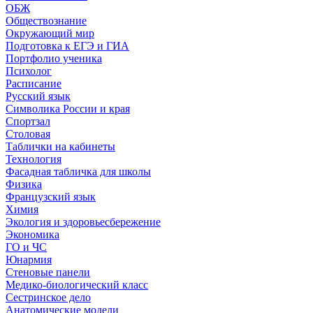
ОБЖ
Обществознание
Окружающий мир
Подготовка к ЕГЭ и ГИА
Портфолио ученика
Психолог
Расписание
Русский язык
Символика России и края
Спортзал
Столовая
Таблички на кабинеты
Технология
Фасадная табличка для школы
Физика
Французский язык
Химия
Экология и здоровьесбережение
Экономика
ГО и ЧС
Юнармия
Стеновые панели
Медико-биологический класс
Сестринское дело
Анатомические модели