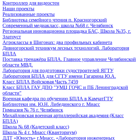
Контроллер для видеостен
Наши проекты
Реализованные проекты
Библиотека семейного чтения п. Красногорский
Современный медиакласс, школа №68 г. Челябинск
Региональная инновационна площадка БАС, Школа №35, г.
Златоуст
Агроклассы в Шигонах: два профильных кабинета
Дивногорский техникум лесных технологий. Лаборатория
БПЛА
Поставка тренажёра БПЛА. Главное управление Челябинской
области МВД.
Лаборатория для подготовки судостроителей ЯГТУ
Лаборатория БПЛА для СГТУ имени Гагарина Ю.А.
Класс БПЛА Войсковая Часть 7459
Класс БПЛА ГАУ ДПО "УМЦ ГОЧС и ПБ Ленинградской
области"
Военная кафедра по обучению БПЛА в КамчатГТУ
Библиотеки им. Ю.Н. Либединского г. Миасс
Гимназия № 76 г. Челябинск
Михайловская военная артиллерийская академия (Класс
БПЛА)
Школа № 68 (Кадетский класс)
Школа № 4 г. Миасс (Кванториум)
ДДТ «Юность» г.Миасс, «Лаборатория инженерных