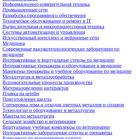
Информационно-измерительная техника
Промышленные сети
Разработка программного обеспечения
Техническое обслуживание и ремонт в IT
Вычислительная и микропроцессорная техника
Системы автоматизации и управления
Искусственный интеллект и нейронные сети
Медицина
Современные высокотехнологические лаборатории по
медицине
Интерактивные и виртуальные стенды по медицине
Интерактивные тренажеры и оборудование в медицине
Манекены-тренажеры и учебное оборудование по медицине
Металлургия и металлообработка
Вспомогательные процессы производства
Материаловедение интерактив
Плавка на штейн
Приготовление шихты
Сортировка лома и отходов цветных металлов и сплавов
Технологии и оборудование в металлургии
Макеты по металлургии
Сельское хозяйство и ветеринария
Виртуальные учебные комплексы по ветеринарии
Интерактивные лабораторные стенды и тренажеры
Комплексы по выращивание культур