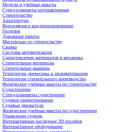
Модели и учебные макеты
Стенд-планшеты интерактивные
Строительство
Архитектура
Вентиляция и кондиционирование
Геодезия
Дорожные работы
Мастерские по строительству
Сварка
Системы автоматизации
Сопротивление материалов и механика
Строительные материалы
Строительные машины
Технологии древесины и пиломатериалов
Технологии строительного производства
Физические учебные макеты по строительству
Судостроение
Стенд-планшеты судостроение
Судовое проектирование
Судовые движители
Физические учебные макеты по судостроению
Управление судном
Интерактивные наглядные 3D пособия
Интерактивное оборудование
Интерактивные доски, комплекты