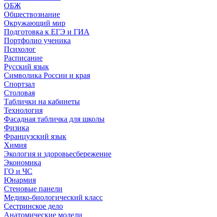
ОБЖ
Обществознание
Окружающий мир
Подготовка к ЕГЭ и ГИА
Портфолио ученика
Психолог
Расписание
Русский язык
Символика России и края
Спортзал
Столовая
Таблички на кабинеты
Технология
Фасадная табличка для школы
Физика
Французский язык
Химия
Экология и здоровьесбережение
Экономика
ГО и ЧС
Юнармия
Стеновые панели
Медико-биологический класс
Сестринское дело
Анатомические модели