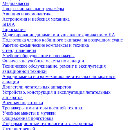
Медиаклассы
Профессиональные тренажёры
Авиация и космонавтика
Астрономия и небесная механика
БПЛА
Гироскопия
Моделирование динамики и управления движением ЛА
Подготовка членов кабинного экипажа на воздушном судне
Ракетно-космические комплексы и техника
Стенд-планшеты
Учебное оборудование и тренажеры
Физические учебные макеты по авиации
Техническое обслуживание, ремонт и эксплуатация
авиационной техники
Аэродинамика и аэромеханика летательных аппаратов в
авиации
Двигатели летательных аппаратов
Устройство, конструкция и эксплуатация летательных
аппаратов
Военная подготовка
Тренажеры имитаторы военной техники
Учебные макеты и муляжи
Общевоенная подготовка
Информационные технологии и электроника
Интернет вещей