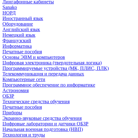
Лингафонные кабинеты
Sanako
НОРД
Иностранный язык
Оборудование
Английский язык
Немецкий язык
Французский
Информатика
Печатные пособия
Основы ЭВМ и компьютеров
Цифровая электроника (твердотельная логика)
Программируемые устройства (МК, ПЛИС, ПЛК)
Телекоммуникация и передача данных
Компьютерные сети
Программное обеспечение по информатике
Астрономия
ОБЗР
Технические средства обучения
Печатные пособия
Приборы
Экранно-звуковые средства обучения
Цифровые лаборатории и датчики ОБЗР
Начальная военная подготовка (НВП)
Технология и труды