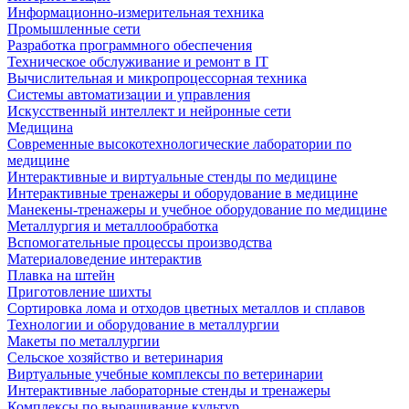
Информационно-измерительная техника
Промышленные сети
Разработка программного обеспечения
Техническое обслуживание и ремонт в IT
Вычислительная и микропроцессорная техника
Системы автоматизации и управления
Искусственный интеллект и нейронные сети
Медицина
Современные высокотехнологические лаборатории по
медицине
Интерактивные и виртуальные стенды по медицине
Интерактивные тренажеры и оборудование в медицине
Манекены-тренажеры и учебное оборудование по медицине
Металлургия и металлообработка
Вспомогательные процессы производства
Материаловедение интерактив
Плавка на штейн
Приготовление шихты
Сортировка лома и отходов цветных металлов и сплавов
Технологии и оборудование в металлургии
Макеты по металлургии
Сельское хозяйство и ветеринария
Виртуальные учебные комплексы по ветеринарии
Интерактивные лабораторные стенды и тренажеры
Комплексы по выращивание культур