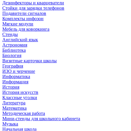
Дезинфекторы и кварцеватели
Стойки для зарядки телефонов
Подавители сигналов
Комплекты инфозон
Мягкие модули
Мебель для коворкинга
Стенды
Английский язык
Астрономия
Библиотека
Биология
Визитные карточки школы
География
ИЗО и черчение
Информатика
Информация
История
История искусств
Классные уголки
Литература
Математика
Методическая работа
Мини-стенды для школьного кабинета
Музыка
Начальная школа