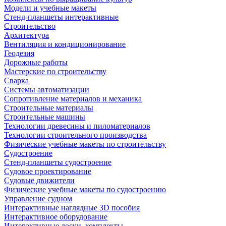
Модели и учебные макеты
Стенд-планшеты интерактивные
Строительство
Архитектура
Вентиляция и кондиционирование
Геодезия
Дорожные работы
Мастерские по строительству
Сварка
Системы автоматизации
Сопротивление материалов и механика
Строительные материалы
Строительные машины
Технологии древесины и пиломатериалов
Технологии строительного производства
Физические учебные макеты по строительству
Судостроение
Стенд-планшеты судостроение
Судовое проектирование
Судовые движители
Физические учебные макеты по судостроению
Управление судном
Интерактивные наглядные 3D пособия
Интерактивное оборудование
Интерактивные доски, комплекты