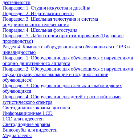
деятельности
Подраздел 1. Студия искусства и дизайна
Подраздел 2. Издательский центр
Подраздел 3. Школьная телестудия и система
внутришкольного телевещания
Подраздел 4. Школьная фотостудия
Подраздел 5. Лаборатория прототипирования (Цифровое
производство)
Раздел 4. Комплекс оборудования для обучающихся с ОВЗ и
инвалидностью
Подраздел 1. Оборудование для обучающихся с нарушениями
опорно-двигательного аппарата
Подраздел 2. Оборудование для обучающихся с нарушениями
слуха (глухие, слабослышащие и позднооглохшие
обучающиеся)
Подраздел 3. Оборудование для слепых и слабовидящих
обучающихся
Подраздел 4. Оборудование для детей с расстройствами
аутистического спектра
Светодиодные экраны, дисплеи
Информационные LCD
LCD для видеостен
Светодиодные экраны
Видеокубы для видеостен
Медиаплееры