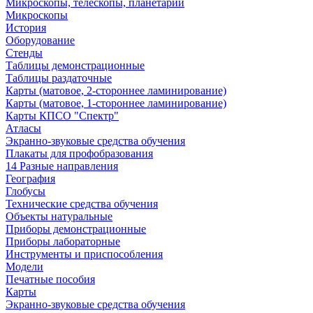
Микроскопы, телескопы, планетарии
Микроскопы
История
Оборудование
Стенды
Таблицы демонстрационные
Таблицы раздаточные
Карты (матовое, 2-стороннее ламинирование)
Карты (матовое, 1-стороннее ламинирование)
Карты КПСО "Спектр"
Атласы
Экранно-звуковые средства обучения
Плакаты для профобразования
14 Разные направления
География
Глобусы
Технические средства обучения
Объекты натуральные
Приборы демонстрационные
Приборы лабораторные
Инструменты и приспособления
Модели
Печатные пособия
Карты
Экранно-звуковые средства обучения