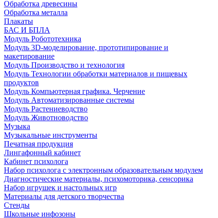
Обработка древесины
Обработка металла
Плакаты
БАС И БПЛА
Модуль Робототехника
Модуль 3D-моделирование, прототипирование и
макетирование
Модуль Производство и технология
Модуль Технологии обработки материалов и пищевых
продуктов
Модуль Компьютерная графика. Черчение
Модуль Автоматизированные системы
Модуль Растениеводство
Модуль Животноводство
Музыка
Музыкальные инструменты
Печатная продукция
Лингафонный кабинет
Кабинет психолога
Набор психолога с электронным образовательным модулем
Диагностические материалы, психомоторика, сенсорика
Набор игрушек и настольных игр
Материалы для детского творчества
Стенды
Школьные инфозоны