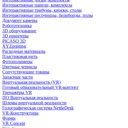
Интерактивные панели, комплексы
Интерактивные трибуны, киоски, столы
Интерактивные песочницы, бизиборды, полы
Документ камеры
Робототехника
3D оборудование
3D принтеры
PICASO 3D
XYZprinting
Расходные материалы
Пластиковая нить
Фотополимеры
Цветные чернила
Сопутствующие товары
Запасные части
Виртуальная реальность (VR)
Готовый образовательный VR-контент
Тренажёры VR
ПО Виртуальная реальность
Шлемы виртуальной реальности
Голографическая система NettleDesk
VR-Конструкторы
Форма
VR Concept