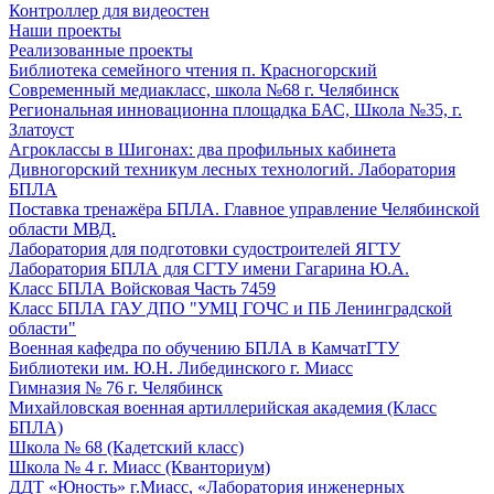
Контроллер для видеостен
Наши проекты
Реализованные проекты
Библиотека семейного чтения п. Красногорский
Современный медиакласс, школа №68 г. Челябинск
Региональная инновационна площадка БАС, Школа №35, г.
Златоуст
Агроклассы в Шигонах: два профильных кабинета
Дивногорский техникум лесных технологий. Лаборатория
БПЛА
Поставка тренажёра БПЛА. Главное управление Челябинской
области МВД.
Лаборатория для подготовки судостроителей ЯГТУ
Лаборатория БПЛА для СГТУ имени Гагарина Ю.А.
Класс БПЛА Войсковая Часть 7459
Класс БПЛА ГАУ ДПО "УМЦ ГОЧС и ПБ Ленинградской
области"
Военная кафедра по обучению БПЛА в КамчатГТУ
Библиотеки им. Ю.Н. Либединского г. Миасс
Гимназия № 76 г. Челябинск
Михайловская военная артиллерийская академия (Класс
БПЛА)
Школа № 68 (Кадетский класс)
Школа № 4 г. Миасс (Кванториум)
ДДТ «Юность» г.Миасс, «Лаборатория инженерных