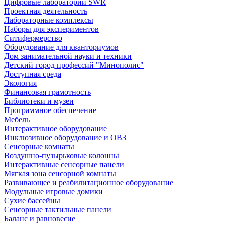
Цифровые лаборатории SWR
Проектная деятельность
Лабораторные комплексы
Наборы для экспериментов
Ситифермерство
Оборудование для кванториумов
Дом занимательной науки и техники
Детский город профессий "Минополис"
Доступная среда
Экология
Финансовая грамотность
Библиотеки и музеи
Программное обеспечение
Мебель
Интерактивное оборудование
Инклюзивное оборудование и ОВЗ
Cенсорные комнаты
Воздушно-пузырьковые колонны
Интерактивные сенсорные панели
Мягкая зона сенсорной комнаты
Развивающее и реабилитационное оборудование
Модульные игровые домики
Сухие бассейны
Сенсорные тактильные панели
Баланс и равновесие