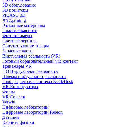
3D оборудование
3D принтеры
PICASO 3D
XYZprinting
Расходные материалы
Пластиковая нить
Фотополимеры
Цветные чернила
Сопутствующие товары
Запасные части
Виртуальная реальность (VR)
Готовый образовательный VR-контент
Тренажёры VR
ПО Виртуальная реальность
Шлемы виртуальной реальности
Голографическая система NettleDesk
VR-Конструкторы
Форма
VR Concept
Varwin
Цифровые лаборатории
Цифровые лаборатории Releon
Датчики
Кабинет физики