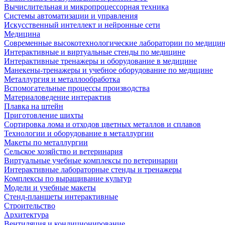
Вычислительная и микропроцессорная техника
Системы автоматизации и управления
Искусственный интеллект и нейронные сети
Медицина
Современные высокотехнологические лаборатории по медици
Интерактивные и виртуальные стенды по медицине
Интерактивные тренажеры и оборудование в медицине
Манекены-тренажеры и учебное оборудование по медицине
Металлургия и металлообработка
Вспомогательные процессы производства
Материаловедение интерактив
Плавка на штейн
Приготовление шихты
Сортировка лома и отходов цветных металлов и сплавов
Технологии и оборудование в металлургии
Макеты по металлургии
Сельское хозяйство и ветеринария
Виртуальные учебные комплексы по ветеринарии
Интерактивные лабораторные стенды и тренажеры
Комплексы по выращивание культур
Модели и учебные макеты
Стенд-планшеты интерактивные
Строительство
Архитектура
Вентиляция и кондиционирование