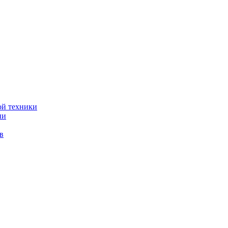
ой техники
ии
в