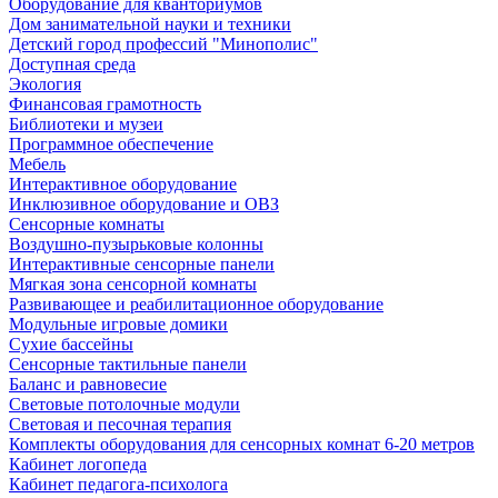
Оборудование для кванториумов
Дом занимательной науки и техники
Детский город профессий "Минополис"
Доступная среда
Экология
Финансовая грамотность
Библиотеки и музеи
Программное обеспечение
Мебель
Интерактивное оборудование
Инклюзивное оборудование и ОВЗ
Cенсорные комнаты
Воздушно-пузырьковые колонны
Интерактивные сенсорные панели
Мягкая зона сенсорной комнаты
Развивающее и реабилитационное оборудование
Модульные игровые домики
Сухие бассейны
Сенсорные тактильные панели
Баланс и равновесие
Световые потолочные модули
Световая и песочная терапия
Комплекты оборудования для сенсорных комнат 6-20 метров
Кабинет логопеда
Кабинет педагога-психолога