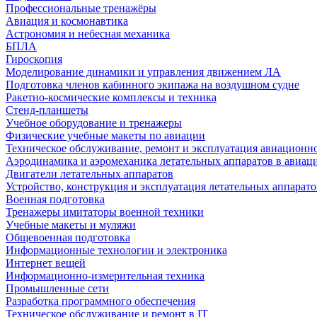
Профессиональные тренажёры
Авиация и космонавтика
Астрономия и небесная механика
БПЛА
Гироскопия
Моделирование динамики и управления движением ЛА
Подготовка членов кабинного экипажа на воздушном судне
Ракетно-космические комплексы и техника
Стенд-планшеты
Учебное оборудование и тренажеры
Физические учебные макеты по авиации
Техническое обслуживание, ремонт и эксплуатация авиационн
Аэродинамика и аэромеханика летательных аппаратов в авиац
Двигатели летательных аппаратов
Устройство, конструкция и эксплуатация летательных аппарато
Военная подготовка
Тренажеры имитаторы военной техники
Учебные макеты и муляжи
Общевоенная подготовка
Информационные технологии и электроника
Интернет вещей
Информационно-измерительная техника
Промышленные сети
Разработка программного обеспечения
Техническое обслуживание и ремонт в IT