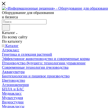
Оборудование для образования
и бизнеса
Каталог
По всему сайту
По каталогу
Каталог
Агрокласс
Генетика и селекция растений
Эффективное животноводство и современные корма
Птицеводство будущего: технологиии управление
Современные технологии пчеловодства
Аквакультура
Биотехнологии и пищевое производство
Цветоводство
Агроинженерия
БПЛА и БАС
Медиакласс
Мультстудия
Видеостудии
Медиаклассы