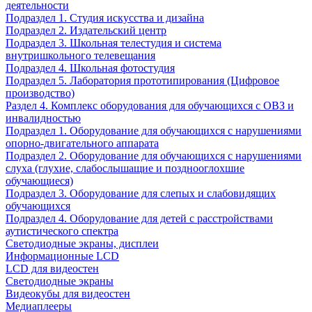
деятельности
Подраздел 1. Студия искусства и дизайна
Подраздел 2. Издательский центр
Подраздел 3. Школьная телестудия и система
внутришкольного телевещания
Подраздел 4. Школьная фотостудия
Подраздел 5. Лаборатория прототипирования (Цифровое
производство)
Раздел 4. Комплекс оборудования для обучающихся с ОВЗ и
инвалидностью
Подраздел 1. Оборудование для обучающихся с нарушениями
опорно-двигательного аппарата
Подраздел 2. Оборудование для обучающихся с нарушениями
слуха (глухие, слабослышащие и позднооглохшие
обучающиеся)
Подраздел 3. Оборудование для слепых и слабовидящих
обучающихся
Подраздел 4. Оборудование для детей с расстройствами
аутистического спектра
Светодиодные экраны, дисплеи
Информационные LCD
LCD для видеостен
Светодиодные экраны
Видеокубы для видеостен
Медиаплееры