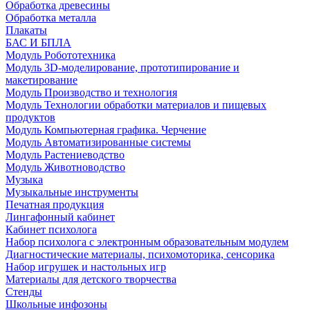
Обработка древесины
Обработка металла
Плакаты
БАС И БПЛА
Модуль Робототехника
Модуль 3D-моделирование, прототипирование и
макетирование
Модуль Производство и технология
Модуль Технологии обработки материалов и пищевых
продуктов
Модуль Компьютерная графика. Черчение
Модуль Автоматизированные системы
Модуль Растениеводство
Модуль Животноводство
Музыка
Музыкальные инструменты
Печатная продукция
Лингафонный кабинет
Кабинет психолога
Набор психолога с электронным образовательным модулем
Диагностические материалы, психомоторика, сенсорика
Набор игрушек и настольных игр
Материалы для детского творчества
Стенды
Школьные инфозоны