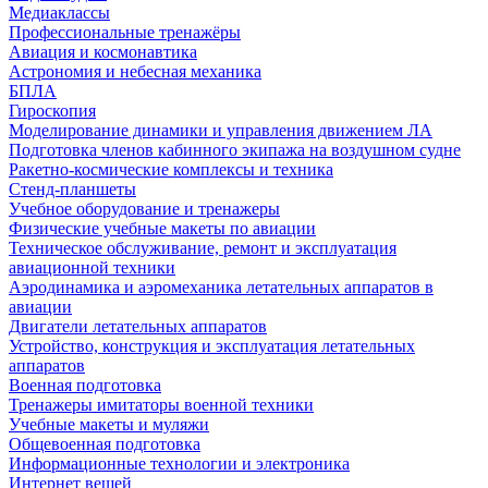
Медиаклассы
Профессиональные тренажёры
Авиация и космонавтика
Астрономия и небесная механика
БПЛА
Гироскопия
Моделирование динамики и управления движением ЛА
Подготовка членов кабинного экипажа на воздушном судне
Ракетно-космические комплексы и техника
Стенд-планшеты
Учебное оборудование и тренажеры
Физические учебные макеты по авиации
Техническое обслуживание, ремонт и эксплуатация
авиационной техники
Аэродинамика и аэромеханика летательных аппаратов в
авиации
Двигатели летательных аппаратов
Устройство, конструкция и эксплуатация летательных
аппаратов
Военная подготовка
Тренажеры имитаторы военной техники
Учебные макеты и муляжи
Общевоенная подготовка
Информационные технологии и электроника
Интернет вещей