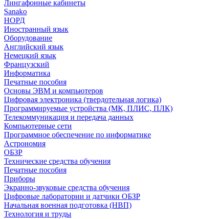
Лингафонные кабинеты
Sanako
НОРД
Иностранный язык
Оборудование
Английский язык
Немецкий язык
Французский
Информатика
Печатные пособия
Основы ЭВМ и компьютеров
Цифровая электроника (твердотельная логика)
Программируемые устройства (МК, ПЛИС, ПЛК)
Телекоммуникация и передача данных
Компьютерные сети
Программное обеспечение по информатике
Астрономия
ОБЗР
Технические средства обучения
Печатные пособия
Приборы
Экранно-звуковые средства обучения
Цифровые лаборатории и датчики ОБЗР
Начальная военная подготовка (НВП)
Технология и труды