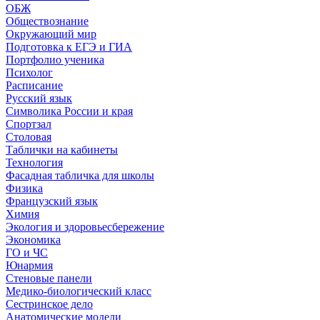
ОБЖ
Обществознание
Окружающий мир
Подготовка к ЕГЭ и ГИА
Портфолио ученика
Психолог
Расписание
Русский язык
Символика России и края
Спортзал
Столовая
Таблички на кабинеты
Технология
Фасадная табличка для школы
Физика
Французский язык
Химия
Экология и здоровьесбережение
Экономика
ГО и ЧС
Юнармия
Стеновые панели
Медико-биологический класс
Сестринское дело
Анатомические модели