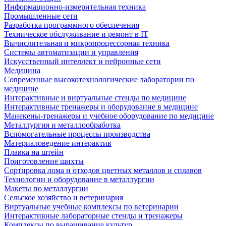
Информационно-измерительная техника
Промышленные сети
Разработка программного обеспечения
Техническое обслуживание и ремонт в IT
Вычислительная и микропроцессорная техника
Системы автоматизации и управления
Искусственный интеллект и нейронные сети
Медицина
Современные высокотехнологические лаборатории по
медицине
Интерактивные и виртуальные стенды по медицине
Интерактивные тренажеры и оборудование в медицине
Манекены-тренажеры и учебное оборудование по медицине
Металлургия и металлообработка
Вспомогательные процессы производства
Материаловедение интерактив
Плавка на штейн
Приготовление шихты
Сортировка лома и отходов цветных металлов и сплавов
Технологии и оборудование в металлургии
Макеты по металлургии
Сельское хозяйство и ветеринария
Виртуальные учебные комплексы по ветеринарии
Интерактивные лабораторные стенды и тренажеры
Комплексы по выращивание культур