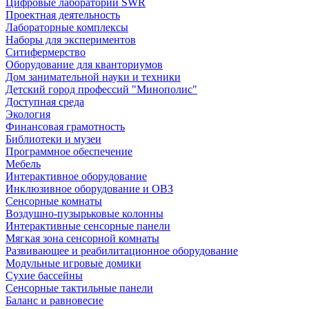
Цифровые лаборатории SWR
Проектная деятельность
Лабораторные комплексы
Наборы для экспериментов
Ситифермерство
Оборудование для кванториумов
Дом занимательной науки и техники
Детский город профессий "Минополис"
Доступная среда
Экология
Финансовая грамотность
Библиотеки и музеи
Программное обеспечение
Мебель
Интерактивное оборудование
Инклюзивное оборудование и ОВЗ
Cенсорные комнаты
Воздушно-пузырьковые колонны
Интерактивные сенсорные панели
Мягкая зона сенсорной комнаты
Развивающее и реабилитационное оборудование
Модульные игровые домики
Сухие бассейны
Сенсорные тактильные панели
Баланс и равновесие