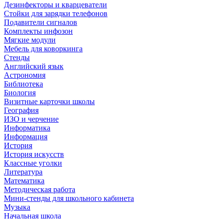
Дезинфекторы и кварцеватели
Стойки для зарядки телефонов
Подавители сигналов
Комплекты инфозон
Мягкие модули
Мебель для коворкинга
Стенды
Английский язык
Астрономия
Библиотека
Биология
Визитные карточки школы
География
ИЗО и черчение
Информатика
Информация
История
История искусств
Классные уголки
Литература
Математика
Методическая работа
Мини-стенды для школьного кабинета
Музыка
Начальная школа