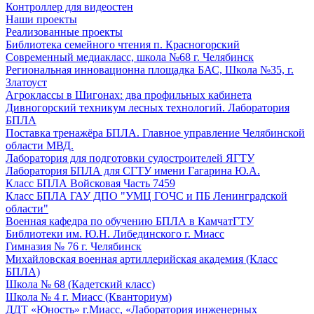
Контроллер для видеостен
Наши проекты
Реализованные проекты
Библиотека семейного чтения п. Красногорский
Современный медиакласс, школа №68 г. Челябинск
Региональная инновационна площадка БАС, Школа №35, г.
Златоуст
Агроклассы в Шигонах: два профильных кабинета
Дивногорский техникум лесных технологий. Лаборатория
БПЛА
Поставка тренажёра БПЛА. Главное управление Челябинской
области МВД.
Лаборатория для подготовки судостроителей ЯГТУ
Лаборатория БПЛА для СГТУ имени Гагарина Ю.А.
Класс БПЛА Войсковая Часть 7459
Класс БПЛА ГАУ ДПО "УМЦ ГОЧС и ПБ Ленинградской
области"
Военная кафедра по обучению БПЛА в КамчатГТУ
Библиотеки им. Ю.Н. Либединского г. Миасс
Гимназия № 76 г. Челябинск
Михайловская военная артиллерийская академия (Класс
БПЛА)
Школа № 68 (Кадетский класс)
Школа № 4 г. Миасс (Кванториум)
ДДТ «Юность» г.Миасс, «Лаборатория инженерных