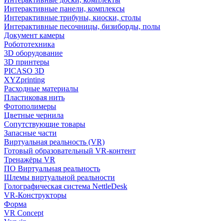
Интерактивные панели, комплексы
Интерактивные трибуны, киоски, столы
Интерактивные песочницы, бизиборды, полы
Документ камеры
Робототехника
3D оборудование
3D принтеры
PICASO 3D
XYZprinting
Расходные материалы
Пластиковая нить
Фотополимеры
Цветные чернила
Сопутствующие товары
Запасные части
Виртуальная реальность (VR)
Готовый образовательный VR-контент
Тренажёры VR
ПО Виртуальная реальность
Шлемы виртуальной реальности
Голографическая система NettleDesk
VR-Конструкторы
Форма
VR Concept