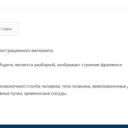
СТАВКА
онстрационного материала.
 Модель является разборной, изображает строение фрагмента
звоночного столба человека: тело позвонка, межпозвоночные 
ервные пучки, кровеносные сосуды.