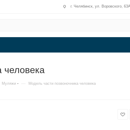
г. Челябинск, ул. Воровского, 63
а человека
—
Муляжи
Модель части позвоночника человека