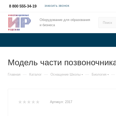
8 800 555-34-19
ЗАКАЗАТЬ ЗВОНОК
Оборудование для образования
и бизнеса
Модель части позвоночник
—
—
—
—
Главная
Каталог
Оснащение Школы
Биология
Артикул:
2317