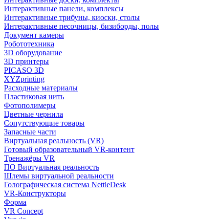
Интерактивные панели, комплексы
Интерактивные трибуны, киоски, столы
Интерактивные песочницы, бизиборды, полы
Документ камеры
Робототехника
3D оборудование
3D принтеры
PICASO 3D
XYZprinting
Расходные материалы
Пластиковая нить
Фотополимеры
Цветные чернила
Сопутствующие товары
Запасные части
Виртуальная реальность (VR)
Готовый образовательный VR-контент
Тренажёры VR
ПО Виртуальная реальность
Шлемы виртуальной реальности
Голографическая система NettleDesk
VR-Конструкторы
Форма
VR Concept