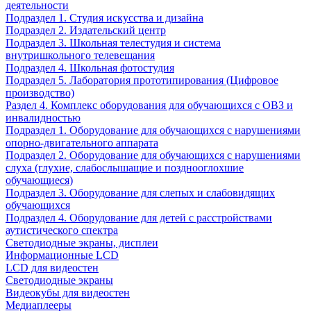
деятельности
Подраздел 1. Студия искусства и дизайна
Подраздел 2. Издательский центр
Подраздел 3. Школьная телестудия и система
внутришкольного телевещания
Подраздел 4. Школьная фотостудия
Подраздел 5. Лаборатория прототипирования (Цифровое
производство)
Раздел 4. Комплекс оборудования для обучающихся с ОВЗ и
инвалидностью
Подраздел 1. Оборудование для обучающихся с нарушениями
опорно-двигательного аппарата
Подраздел 2. Оборудование для обучающихся с нарушениями
слуха (глухие, слабослышащие и позднооглохшие
обучающиеся)
Подраздел 3. Оборудование для слепых и слабовидящих
обучающихся
Подраздел 4. Оборудование для детей с расстройствами
аутистического спектра
Светодиодные экраны, дисплеи
Информационные LCD
LCD для видеостен
Светодиодные экраны
Видеокубы для видеостен
Медиаплееры