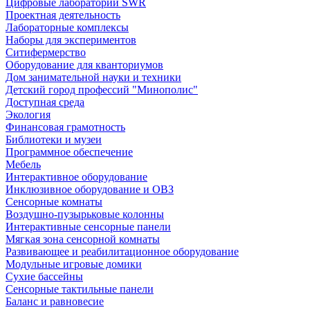
Цифровые лаборатории SWR
Проектная деятельность
Лабораторные комплексы
Наборы для экспериментов
Ситифермерство
Оборудование для кванториумов
Дом занимательной науки и техники
Детский город профессий "Минополис"
Доступная среда
Экология
Финансовая грамотность
Библиотеки и музеи
Программное обеспечение
Мебель
Интерактивное оборудование
Инклюзивное оборудование и ОВЗ
Cенсорные комнаты
Воздушно-пузырьковые колонны
Интерактивные сенсорные панели
Мягкая зона сенсорной комнаты
Развивающее и реабилитационное оборудование
Модульные игровые домики
Сухие бассейны
Сенсорные тактильные панели
Баланс и равновесие