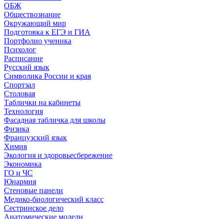
ОБЖ
Обществознание
Окружающий мир
Подготовка к ЕГЭ и ГИА
Портфолио ученика
Психолог
Расписание
Русский язык
Символика России и края
Спортзал
Столовая
Таблички на кабинеты
Технология
Фасадная табличка для школы
Физика
Французский язык
Химия
Экология и здоровьесбережение
Экономика
ГО и ЧС
Юнармия
Стеновые панели
Медико-биологический класс
Сестринское дело
Анатомические модели