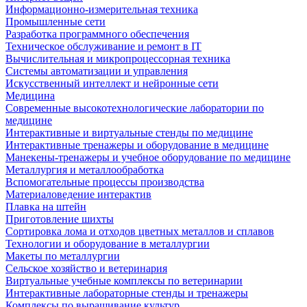
Информационно-измерительная техника
Промышленные сети
Разработка программного обеспечения
Техническое обслуживание и ремонт в IT
Вычислительная и микропроцессорная техника
Системы автоматизации и управления
Искусственный интеллект и нейронные сети
Медицина
Современные высокотехнологические лаборатории по
медицине
Интерактивные и виртуальные стенды по медицине
Интерактивные тренажеры и оборудование в медицине
Манекены-тренажеры и учебное оборудование по медицине
Металлургия и металлообработка
Вспомогательные процессы производства
Материаловедение интерактив
Плавка на штейн
Приготовление шихты
Сортировка лома и отходов цветных металлов и сплавов
Технологии и оборудование в металлургии
Макеты по металлургии
Сельское хозяйство и ветеринария
Виртуальные учебные комплексы по ветеринарии
Интерактивные лабораторные стенды и тренажеры
Комплексы по выращивание культур