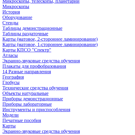
Микроскопы, телескопы, планетарии
Микроскопы
История
Оборудование
Стенды
Таблицы демонстрационные
Таблицы раздаточные
Карты (матовое, 2-стороннее ламинирование)
Карты (матовое, 1-стороннее ламинирование)
Карты КПСО "Спектр"
Атласы
Экранно-звуковые средства обучения
Плакаты для профобразования
14 Разные направления
География
Глобусы
Технические средства обучения
Объекты натуральные
Приборы демонстрационные
Приборы лабораторные
Инструменты и приспособления
Модели
Печатные пособия
Карты
Экранно-звуковые средства обучения