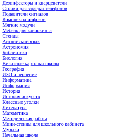
Дезинфекторы и кварцеватели
Стойки для зарядки телефонов
Подавители сигналов
Комплекты инфозон
Мягкие модули
Мебель для коворкинга
Стенды
Английский язык
Астрономия
Библиотека
Биология
Визитные карточки школы
География
ИЗО и черчение
Информатика
Информация
История
История искусств
Классные уголки
Литература
Математика
Методическая работа
Мини-стенды для школьного кабинета
Музыка
Начальная школа