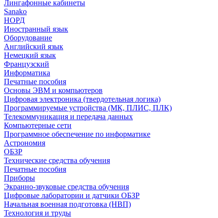
Лингафонные кабинеты
Sanako
НОРД
Иностранный язык
Оборудование
Английский язык
Немецкий язык
Французский
Информатика
Печатные пособия
Основы ЭВМ и компьютеров
Цифровая электроника (твердотельная логика)
Программируемые устройства (МК, ПЛИС, ПЛК)
Телекоммуникация и передача данных
Компьютерные сети
Программное обеспечение по информатике
Астрономия
ОБЗР
Технические средства обучения
Печатные пособия
Приборы
Экранно-звуковые средства обучения
Цифровые лаборатории и датчики ОБЗР
Начальная военная подготовка (НВП)
Технология и труды