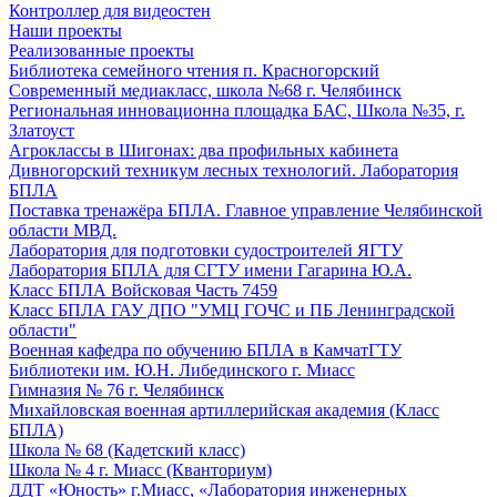
Контроллер для видеостен
Наши проекты
Реализованные проекты
Библиотека семейного чтения п. Красногорский
Современный медиакласс, школа №68 г. Челябинск
Региональная инновационна площадка БАС, Школа №35, г.
Златоуст
Агроклассы в Шигонах: два профильных кабинета
Дивногорский техникум лесных технологий. Лаборатория
БПЛА
Поставка тренажёра БПЛА. Главное управление Челябинской
области МВД.
Лаборатория для подготовки судостроителей ЯГТУ
Лаборатория БПЛА для СГТУ имени Гагарина Ю.А.
Класс БПЛА Войсковая Часть 7459
Класс БПЛА ГАУ ДПО "УМЦ ГОЧС и ПБ Ленинградской
области"
Военная кафедра по обучению БПЛА в КамчатГТУ
Библиотеки им. Ю.Н. Либединского г. Миасс
Гимназия № 76 г. Челябинск
Михайловская военная артиллерийская академия (Класс
БПЛА)
Школа № 68 (Кадетский класс)
Школа № 4 г. Миасс (Кванториум)
ДДТ «Юность» г.Миасс, «Лаборатория инженерных