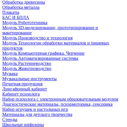
Обработка древесины
Обработка металла
Плакаты
БАС И БПЛА
Модуль Робототехника
Модуль 3D-моделирование, прототипирование и
макетирование
Модуль Производство и технология
Модуль Технологии обработки материалов и пищевых
продуктов
Модуль Компьютерная графика. Черчение
Модуль Автоматизированные системы
Модуль Растениеводство
Модуль Животноводство
Музыка
Музыкальные инструменты
Печатная продукция
Лингафонный кабинет
Кабинет психолога
Набор психолога с электронным образовательным модулем
Диагностические материалы, психомоторика, сенсорика
Набор игрушек и настольных игр
Материалы для детского творчества
Стенды
Школьные инфозоны