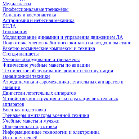
Медиаклассы
Профессиональные тренажёры
Авиация и космонавтика
Астрономия и небесная механика
БПЛА
Гироскопия
Моделирование динамики и управления движением ЛА
Подготовка членов кабинного экипажа на воздушном судне
Ракетно-космические комплексы и техника
Стенд-планшеты
Учебное оборудование и тренажеры
Физические учебные макеты по авиации
Техническое обслуживание, ремонт и эксплуатация
авиационной техники
Аэродинамика и аэромеханика летательных аппаратов в
авиации
Двигатели летательных аппаратов
Устройство, конструкция и эксплуатация летательных
аппаратов
Военная подготовка
Тренажеры имитаторы военной техники
Учебные макеты и муляжи
Общевоенная подготовка
Информационные технологии и электроника
Интернет вещей