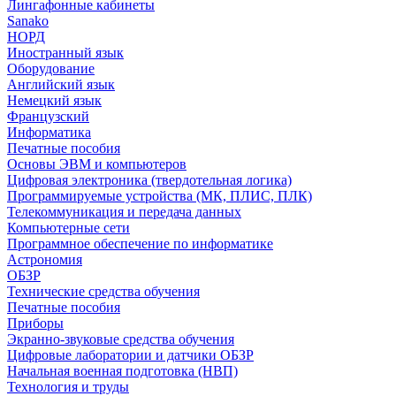
Лингафонные кабинеты
Sanako
НОРД
Иностранный язык
Оборудование
Английский язык
Немецкий язык
Французский
Информатика
Печатные пособия
Основы ЭВМ и компьютеров
Цифровая электроника (твердотельная логика)
Программируемые устройства (МК, ПЛИС, ПЛК)
Телекоммуникация и передача данных
Компьютерные сети
Программное обеспечение по информатике
Астрономия
ОБЗР
Технические средства обучения
Печатные пособия
Приборы
Экранно-звуковые средства обучения
Цифровые лаборатории и датчики ОБЗР
Начальная военная подготовка (НВП)
Технология и труды