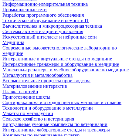
Информационно-измерительная техника
Промышленные сети
Разработка программного обеспечения
Техническое обслуживание и ремонт в IT
Вычислительная и микропроцессорная техника
Системы автоматизации и управления
Искусственный интеллект и нейронные сети
Медицина
Современные высокотехнологические лаборатории по
медицине
Интерактивные и виртуальные стенды по медицине
Интерактивные тренажеры и оборудование в медицине
Манекены-тренажеры и учебное оборудование по медицине
Металлургия и металлообработка
Вспомогательные процессы производства
Материаловедение интерактив
Плавка на штейн
Приготовление шихты
Сортировка лома и отходов цветных металлов и сплавов
Технологии и оборудование в металлургии
Макеты по металлургии
Сельское хозяйство и ветеринария
Виртуальные учебные комплексы по ветеринарии
Интерактивные лабораторные стенды и тренажеры
Комплексы по выращивание культур