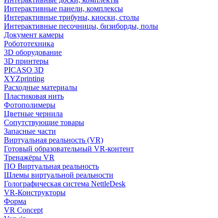
Интерактивные панели, комплексы
Интерактивные трибуны, киоски, столы
Интерактивные песочницы, бизиборды, полы
Документ камеры
Робототехника
3D оборудование
3D принтеры
PICASO 3D
XYZprinting
Расходные материалы
Пластиковая нить
Фотополимеры
Цветные чернила
Сопутствующие товары
Запасные части
Виртуальная реальность (VR)
Готовый образовательный VR-контент
Тренажёры VR
ПО Виртуальная реальность
Шлемы виртуальной реальности
Голографическая система NettleDesk
VR-Конструкторы
Форма
VR Concept