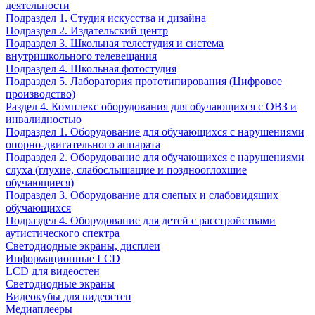
деятельности
Подраздел 1. Студия искусства и дизайна
Подраздел 2. Издательский центр
Подраздел 3. Школьная телестудия и система
внутришкольного телевещания
Подраздел 4. Школьная фотостудия
Подраздел 5. Лаборатория прототипирования (Цифровое
производство)
Раздел 4. Комплекс оборудования для обучающихся с ОВЗ и
инвалидностью
Подраздел 1. Оборудование для обучающихся с нарушениями
опорно-двигательного аппарата
Подраздел 2. Оборудование для обучающихся с нарушениями
слуха (глухие, слабослышащие и позднооглохшие
обучающиеся)
Подраздел 3. Оборудование для слепых и слабовидящих
обучающихся
Подраздел 4. Оборудование для детей с расстройствами
аутистического спектра
Светодиодные экраны, дисплеи
Информационные LCD
LCD для видеостен
Светодиодные экраны
Видеокубы для видеостен
Медиаплееры