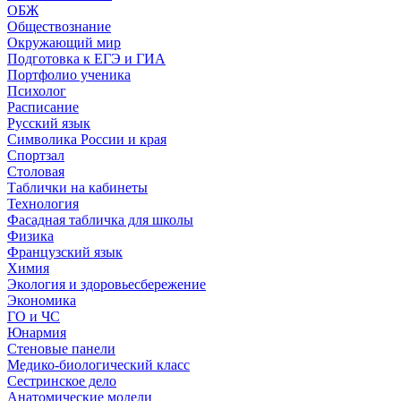
ОБЖ
Обществознание
Окружающий мир
Подготовка к ЕГЭ и ГИА
Портфолио ученика
Психолог
Расписание
Русский язык
Символика России и края
Спортзал
Столовая
Таблички на кабинеты
Технология
Фасадная табличка для школы
Физика
Французский язык
Химия
Экология и здоровьесбережение
Экономика
ГО и ЧС
Юнармия
Стеновые панели
Медико-биологический класс
Сестринское дело
Анатомические модели