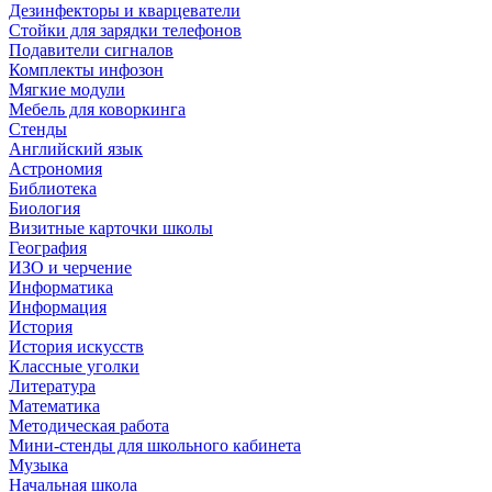
Дезинфекторы и кварцеватели
Стойки для зарядки телефонов
Подавители сигналов
Комплекты инфозон
Мягкие модули
Мебель для коворкинга
Стенды
Английский язык
Астрономия
Библиотека
Биология
Визитные карточки школы
География
ИЗО и черчение
Информатика
Информация
История
История искусств
Классные уголки
Литература
Математика
Методическая работа
Мини-стенды для школьного кабинета
Музыка
Начальная школа