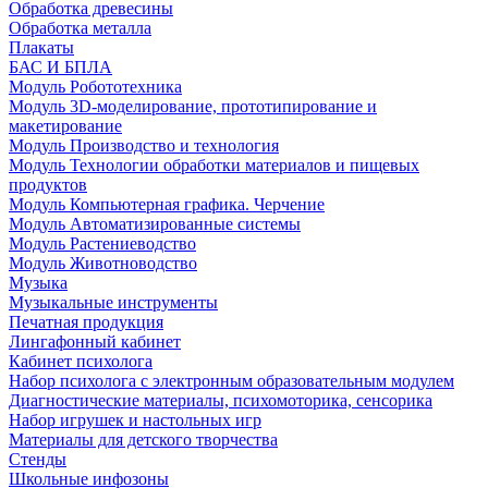
Обработка древесины
Обработка металла
Плакаты
БАС И БПЛА
Модуль Робототехника
Модуль 3D-моделирование, прототипирование и
макетирование
Модуль Производство и технология
Модуль Технологии обработки материалов и пищевых
продуктов
Модуль Компьютерная графика. Черчение
Модуль Автоматизированные системы
Модуль Растениеводство
Модуль Животноводство
Музыка
Музыкальные инструменты
Печатная продукция
Лингафонный кабинет
Кабинет психолога
Набор психолога с электронным образовательным модулем
Диагностические материалы, психомоторика, сенсорика
Набор игрушек и настольных игр
Материалы для детского творчества
Стенды
Школьные инфозоны