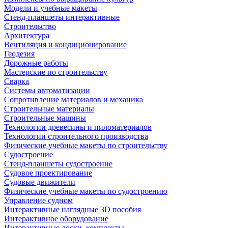
Модели и учебные макеты
Стенд-планшеты интерактивные
Строительство
Архитектура
Вентиляция и кондиционирование
Геодезия
Дорожные работы
Мастерские по строительству
Сварка
Системы автоматизации
Сопротивление материалов и механика
Строительные материалы
Строительные машины
Технологии древесины и пиломатериалов
Технологии строительного производства
Физические учебные макеты по строительству
Судостроение
Стенд-планшеты судостроение
Судовое проектирование
Судовые движители
Физические учебные макеты по судостроению
Управление судном
Интерактивные наглядные 3D пособия
Интерактивное оборудование
Интерактивные доски, комплекты