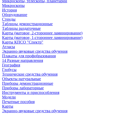
Микроскопы, телескопы, планетарии
Микроскопы
История
Оборудование
Стенды
Таблицы демонстрационные
Таблицы раздаточные
Карты (матовое, 2-стороннее ламинирование)
Карты (матовое, 1-стороннее ламинирование)
Карты КПСО "Спектр"
Атласы
Экранно-звуковые средства обучения
Плакаты для профобразования
14 Разные направления
География
Глобусы
Технические средства обучения
Объекты натуральные
Приборы демонстрационные
Приборы лабораторные
Инструменты и приспособления
Модели
Печатные пособия
Карты
Экранно-звуковые средства обучения