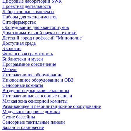
Цифровые лаборатории SWR
Проектная деятельность
Лабораторные комплексы
Наборы для экспериментов
Ситифермерство
Оборудование для кванториумов
Дом занимательной науки и техники
Детский город профессий "Минополис"
Доступная среда
Экология
Финансовая грамотность
Библиотеки и музеи
Программное обеспечение
Мебель
Интерактивное оборудование
Инклюзивное оборудование и ОВЗ
Cенсорные комнаты
Воздушно-пузырьковые колонны
Интерактивные сенсорные панели
Мягкая зона сенсорной комнаты
Развивающее и реабилитационное оборудование
Модульные игровые домики
Сухие бассейны
Сенсорные тактильные панели
Баланс и равновесие