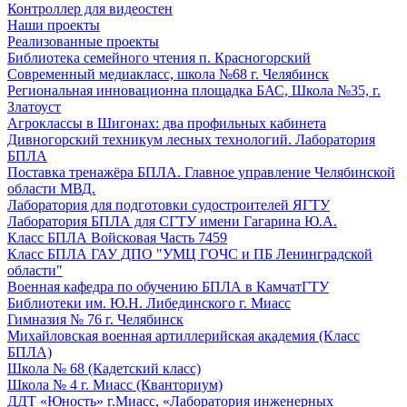
Контроллер для видеостен
Наши проекты
Реализованные проекты
Библиотека семейного чтения п. Красногорский
Современный медиакласс, школа №68 г. Челябинск
Региональная инновационна площадка БАС, Школа №35, г.
Златоуст
Агроклассы в Шигонах: два профильных кабинета
Дивногорский техникум лесных технологий. Лаборатория
БПЛА
Поставка тренажёра БПЛА. Главное управление Челябинской
области МВД.
Лаборатория для подготовки судостроителей ЯГТУ
Лаборатория БПЛА для СГТУ имени Гагарина Ю.А.
Класс БПЛА Войсковая Часть 7459
Класс БПЛА ГАУ ДПО "УМЦ ГОЧС и ПБ Ленинградской
области"
Военная кафедра по обучению БПЛА в КамчатГТУ
Библиотеки им. Ю.Н. Либединского г. Миасс
Гимназия № 76 г. Челябинск
Михайловская военная артиллерийская академия (Класс
БПЛА)
Школа № 68 (Кадетский класс)
Школа № 4 г. Миасс (Кванториум)
ДДТ «Юность» г.Миасс, «Лаборатория инженерных