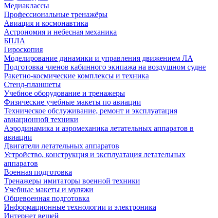
Медиаклассы
Профессиональные тренажёры
Авиация и космонавтика
Астрономия и небесная механика
БПЛА
Гироскопия
Моделирование динамики и управления движением ЛА
Подготовка членов кабинного экипажа на воздушном судне
Ракетно-космические комплексы и техника
Стенд-планшеты
Учебное оборудование и тренажеры
Физические учебные макеты по авиации
Техническое обслуживание, ремонт и эксплуатация
авиационной техники
Аэродинамика и аэромеханика летательных аппаратов в
авиации
Двигатели летательных аппаратов
Устройство, конструкция и эксплуатация летательных
аппаратов
Военная подготовка
Тренажеры имитаторы военной техники
Учебные макеты и муляжи
Общевоенная подготовка
Информационные технологии и электроника
Интернет вещей