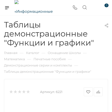
0
Таблицы
демонстрационные
"Функции и графики"
—
—
—
Главная
Каталог
Оснащение Школы
—
—
Математика
Печатные пособия
—
Демонстрационные серии и комплекты
Таблицы демонстрационные "Функции и графики"
Артикул:
6221