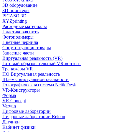
3D оборудование
3D принтеры
PICASO 3D
XYZprinting
Расходные материалы
Пластиковая нить
Фотополимеры
Цветные чернила
Сопутствующие товары
Запасные части
Виртуальная реальность (VR)
Готовый образовательный VR-контент
Тренажёры VR
ПО Виртуальная реальность
Шлемы виртуальной реальности
Голографическая система NettleDesk
VR-Конструкторы
Форма
VR Concept
Varwin
Цифровые лаборатории
Цифровые лаборатории Releon
Датчики
Кабинет физики