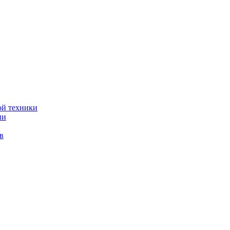
ой техники
ии
в