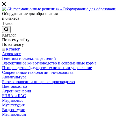
Оборудование для образования
и бизнеса
Каталог
По всему сайту
По каталогу
Каталог
Агрокласс
Генетика и селекция растений
Эффективное животноводство и современные корма
Птицеводство будущего: технологиии управление
Современные технологии пчеловодства
Аквакультура
Биотехнологии и пищевое производство
Цветоводство
Агроинженерия
БПЛА и БАС
Медиакласс
Мультстудия
Видеостудии
Медиаклассы