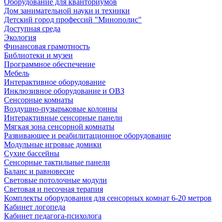
Оборудование для кванториумов
Дом занимательной науки и техники
Детский город профессий "Минополис"
Доступная среда
Экология
Финансовая грамотность
Библиотеки и музеи
Программное обеспечение
Мебель
Интерактивное оборудование
Инклюзивное оборудование и ОВЗ
Cенсорные комнаты
Воздушно-пузырьковые колонны
Интерактивные сенсорные панели
Мягкая зона сенсорной комнаты
Развивающее и реабилитационное оборудование
Модульные игровые домики
Сухие бассейны
Сенсорные тактильные панели
Баланс и равновесие
Световые потолочные модули
Световая и песочная терапия
Комплекты оборудования для сенсорных комнат 6-20 метров
Кабинет логопеда
Кабинет педагога-психолога