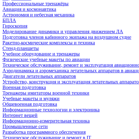
Профессиональные тренажёры
Авиация и космонавтика
Астрономия и небесная механика
БПЛА
Гироскопия
Моделирование динамики и управления движением ЛА
Подготовка членов кабинного экипажа на воздушном судне
Ракетно-космические комплексы и техника
Стенд-планшеты
Учебное оборудование и тренажеры
Физические учебные макеты по авиации
Техническое обслуживание, ремонт и эксплуатация авиационн
Аэродинамика и аэромеханика летательных аппаратов в авиац
Двигатели летательных аппаратов
Устройство, конструкция и эксплуатация летательных аппарато
Военная подготовка
Тренажеры имитаторы военной техники
Учебные макеты и муляжи
Общевоенная подготовка
Информационные технологии и электроника
Интернет вещей
Информационно-измерительная техника
Промышленные сети
Разработка программного обеспечения
Техническое обслуживание и ремонт в IT