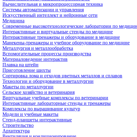
Вычислительная и микропроцессорная техника
Системы автоматизации и управления
Искусственный интеллект и нейронные сети
Медицина
Современные высокотехнологические лаборатории по медици
Интерактивные и виртуальные стенды по медицине
Интерактивные тренажеры и оборудование в медицине
Манекены-тренажеры и учебное оборудование по медицине
Металлургия и металлообработка
Вспомогательные процессы производства
Материаловедение интерактив
Плавка на штейн
Приготовление шихты
Сортировка лома и отходов цветных металлов и сплавов
Технологии и оборудование в металлургии
Макеты по металлургии
Сельское хозяйство и ветеринария
Виртуальные учебные комплексы по ветеринарии
Интерактивные лабораторные стенды и тренажеры
Комплексы по выращивание культур
Модели и учебные макеты
Стенд-планшеты интерактивные
Строительство
Архитектура
Вентиляция и кондиционирование