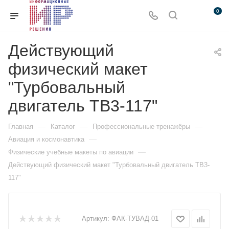
0
Действующий
физический макет
"Турбовальный
двигатель ТВ3-117"
—
—
—
Главная
Каталог
Профессиональные тренажёры
—
Авиация и космонавтика
—
Физические учебные макеты по авиации
Действующий физический макет "Турбовальный двигатель ТВ3-
117"
Артикул:
ФАК-ТУВАД-01