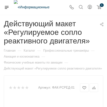
0
Действующий макет
«Регулируемое сопло
реактивного двигателя»
—
—
—
Главная
Каталог
Профессиональные тренажёры
—
Авиация и космонавтика
—
Физические учебные макеты по авиации
Действующий макет «Регулируемое сопло реактивного двигателя»
Артикул:
ФАК-РСРЕД-01