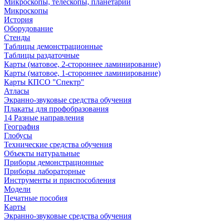
Микроскопы, телескопы, планетарии
Микроскопы
История
Оборудование
Стенды
Таблицы демонстрационные
Таблицы раздаточные
Карты (матовое, 2-стороннее ламинирование)
Карты (матовое, 1-стороннее ламинирование)
Карты КПСО "Спектр"
Атласы
Экранно-звуковые средства обучения
Плакаты для профобразования
14 Разные направления
География
Глобусы
Технические средства обучения
Объекты натуральные
Приборы демонстрационные
Приборы лабораторные
Инструменты и приспособления
Модели
Печатные пособия
Карты
Экранно-звуковые средства обучения