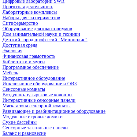
Цифровые лаборатории SWR
Проектная деятельность
Лабораторные комплексы
Наборы для экспериментов
Ситифермерство
Оборудование для кванториумов
Дом занимательной науки и техники
Детский город профессий "Минополис"
Доступная среда
Экология
Финансовая грамотность
Библиотеки и музеи
Программное обеспечение
Мебель
Интерактивное оборудование
Инклюзивное оборудование и ОВЗ
Cенсорные комнаты
Воздушно-пузырьковые колонны
Интерактивные сенсорные панели
Мягкая зона сенсорной комнаты
Развивающее и реабилитационное оборудование
Модульные игровые домики
Сухие бассейны
Сенсорные тактильные панели
Баланс и равновесие