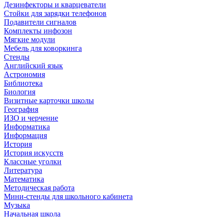
Дезинфекторы и кварцеватели
Стойки для зарядки телефонов
Подавители сигналов
Комплекты инфозон
Мягкие модули
Мебель для коворкинга
Стенды
Английский язык
Астрономия
Библиотека
Биология
Визитные карточки школы
География
ИЗО и черчение
Информатика
Информация
История
История искусств
Классные уголки
Литература
Математика
Методическая работа
Мини-стенды для школьного кабинета
Музыка
Начальная школа