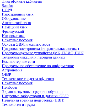
Лингафонные кабинеты
Sanako
НОРД
Иностранный язык
Оборудование
Английский язык
Немецкий язык
Французский
Информатика
Печатные пособия
Основы ЭВМ и компьютеров
Цифровая электроника (твердотельная логика)
Программируемые устройства (МК, ПЛИС, ПЛК)
Телекоммуникация и передача данных
Компьютерные сети
Программное обеспечение по информатике
Астрономия
ОБЗР
Технические средства обучения
Печатные пособия
Приборы
Экранно-звуковые средства обучения
Цифровые лаборатории и датчики ОБЗР
Начальная военная подготовка (НВП)
Технология и труды