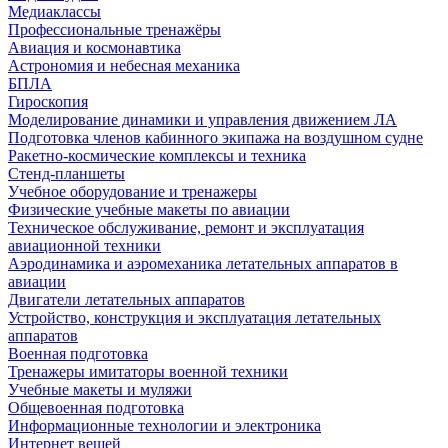
Медиаклассы
Профессиональные тренажёры
Авиация и космонавтика
Астрономия и небесная механика
БПЛА
Гироскопия
Моделирование динамики и управления движением ЛА
Подготовка членов кабинного экипажа на воздушном судне
Ракетно-космические комплексы и техника
Стенд-планшеты
Учебное оборудование и тренажеры
Физические учебные макеты по авиации
Техническое обслуживание, ремонт и эксплуатация
авиационной техники
Аэродинамика и аэромеханика летательных аппаратов в
авиации
Двигатели летательных аппаратов
Устройство, конструкция и эксплуатация летательных
аппаратов
Военная подготовка
Тренажеры имитаторы военной техники
Учебные макеты и муляжи
Общевоенная подготовка
Информационные технологии и электроника
Интернет вещей