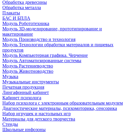
Обработка древесины
Обработка металла
Плакаты
БАС И БПЛА
Модуль Робототехника
Модуль 3D-моделирование, прототипирование и
макетирование
Модуль Производство и технология
Модуль Технологии обработки материалов и пищевых
продуктов
Модуль Компьютерная графика. Черчение
Модуль Автоматизированные системы
Модуль Растениеводство
Модуль Животноводство
Музыка
Музыкальные инструменты
Печатная продукция
Лингафонный кабинет
Кабинет психолога
Набор психолога с электронным образовательным модулем
Диагностические материалы, психомоторика, сенсорика
Набор игрушек и настольных игр
Материалы для детского творчества
Стенды
Школьные инфозоны