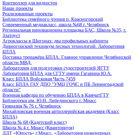
Контроллер для видеостен
Наши проекты
Реализованные проекты
Библиотека семейного чтения п. Красногорский
Современный медиакласс, школа №68 г. Челябинск
Региональная инновационна площадка БАС, Школа №35, г.
Златоуст
Агроклассы в Шигонах: два профильных кабинета
Дивногорский техникум лесных технологий. Лаборатория
БПЛА
Поставка тренажёра БПЛА. Главное управление Челябинской
области МВД.
Лаборатория для подготовки судостроителей ЯГТУ
Лаборатория БПЛА для СГТУ имени Гагарина Ю.А.
Класс БПЛА Войсковая Часть 7459
Класс БПЛА ГАУ ДПО "УМЦ ГОЧС и ПБ Ленинградской
области"
Военная кафедра по обучению БПЛА в КамчатГТУ
Библиотеки им. Ю.Н. Либединского г. Миасс
Гимназия № 76 г. Челябинск
Михайловская военная артиллерийская академия (Класс
БПЛА)
Школа № 68 (Кадетский класс)
Школа № 4 г. Миасс (Кванториум)
ДДТ «Юность» г.Миасс, «Лаборатория инженерных