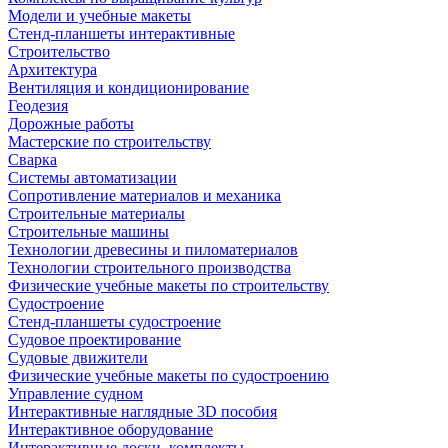
Модели и учебные макеты
Стенд-планшеты интерактивные
Строительство
Архитектура
Вентиляция и кондиционирование
Геодезия
Дорожные работы
Мастерские по строительству
Сварка
Системы автоматизации
Сопротивление материалов и механика
Строительные материалы
Строительные машины
Технологии древесины и пиломатериалов
Технологии строительного производства
Физические учебные макеты по строительству
Судостроение
Стенд-планшеты судостроение
Судовое проектирование
Судовые движители
Физические учебные макеты по судостроению
Управление судном
Интерактивные наглядные 3D пособия
Интерактивное оборудование
Интерактивные доски, комплекты