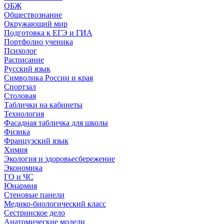
ОБЖ
Обществознание
Окружающий мир
Подготовка к ЕГЭ и ГИА
Портфолио ученика
Психолог
Расписание
Русский язык
Символика России и края
Спортзал
Столовая
Таблички на кабинеты
Технология
Фасадная табличка для школы
Физика
Французский язык
Химия
Экология и здоровьесбережение
Экономика
ГО и ЧС
Юнармия
Стеновые панели
Медико-биологический класс
Сестринское дело
Анатомические модели