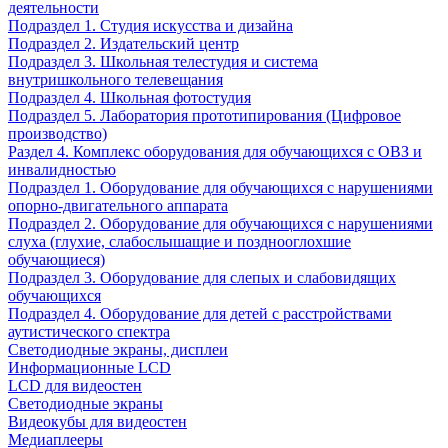
деятельности
Подраздел 1. Студия искусства и дизайна
Подраздел 2. Издательский центр
Подраздел 3. Школьная телестудия и система
внутришкольного телевещания
Подраздел 4. Школьная фотостудия
Подраздел 5. Лаборатория прототипирования (Цифровое
производство)
Раздел 4. Комплекс оборудования для обучающихся с ОВЗ и
инвалидностью
Подраздел 1. Оборудование для обучающихся с нарушениями
опорно-двигательного аппарата
Подраздел 2. Оборудование для обучающихся с нарушениями
слуха (глухие, слабослышащие и позднооглохшие
обучающиеся)
Подраздел 3. Оборудование для слепых и слабовидящих
обучающихся
Подраздел 4. Оборудование для детей с расстройствами
аутистического спектра
Светодиодные экраны, дисплеи
Информационные LCD
LCD для видеостен
Светодиодные экраны
Видеокубы для видеостен
Медиаплееры