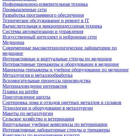
Информационно-измерительная техника
Промышленные сети
Разработка программного обеспечения
Техническое обслуживание и ремонт в IT
Вычислительная и микропроцессорная техника
Системы автоматизации и управления
Искусственный интеллект и нейронные сети
Медицина
Современные высокотехнологические лаборатории по
медицине
Интерактивные и виртуальные стенды по медицине
Интерактивные тренажеры и оборудование в медицине
Манекены-тренажеры и учебное оборудование по медицине
Металлургия и металлообработка
Вспомогательные процессы производства
Материаловедение интерактив
Плавка на штейн
Приготовление шихты
Сортировка лома и отходов цветных металлов и сплавов
Технологии и оборудование в металлургии
Макеты по металлургии
Сельское хозяйство и ветеринария
Виртуальные учебные комплексы по ветеринарии
Интерактивные лабораторные стенды и тренажеры
Комплексы по выращивание культур