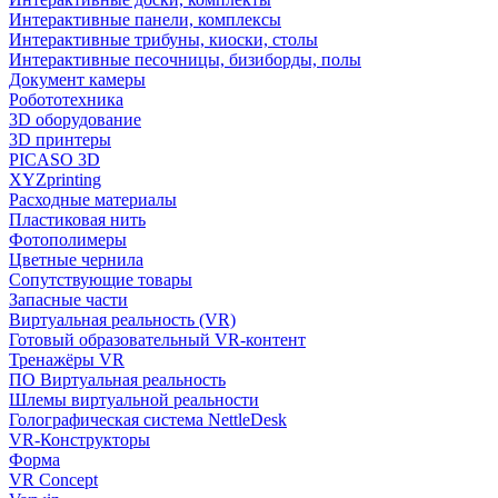
Интерактивные панели, комплексы
Интерактивные трибуны, киоски, столы
Интерактивные песочницы, бизиборды, полы
Документ камеры
Робототехника
3D оборудование
3D принтеры
PICASO 3D
XYZprinting
Расходные материалы
Пластиковая нить
Фотополимеры
Цветные чернила
Сопутствующие товары
Запасные части
Виртуальная реальность (VR)
Готовый образовательный VR-контент
Тренажёры VR
ПО Виртуальная реальность
Шлемы виртуальной реальности
Голографическая система NettleDesk
VR-Конструкторы
Форма
VR Concept