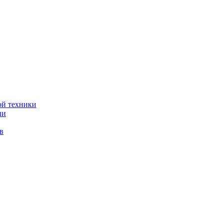
ой техники
ии
в