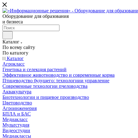
Оборудование для образования
и бизнеса
Каталог
По всему сайту
По каталогу
Каталог
Агрокласс
Генетика и селекция растений
Эффективное животноводство и современные корма
Птицеводство будущего: технологиии управление
Современные технологии пчеловодства
Аквакультура
Биотехнологии и пищевое производство
Цветоводство
Агроинженерия
БПЛА и БАС
Медиакласс
Мультстудия
Видеостудии
Медиаклассы