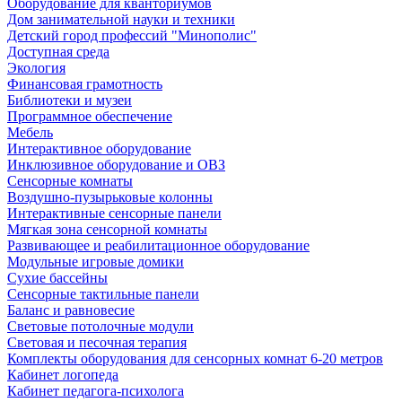
Оборудование для кванториумов
Дом занимательной науки и техники
Детский город профессий "Минополис"
Доступная среда
Экология
Финансовая грамотность
Библиотеки и музеи
Программное обеспечение
Мебель
Интерактивное оборудование
Инклюзивное оборудование и ОВЗ
Cенсорные комнаты
Воздушно-пузырьковые колонны
Интерактивные сенсорные панели
Мягкая зона сенсорной комнаты
Развивающее и реабилитационное оборудование
Модульные игровые домики
Сухие бассейны
Сенсорные тактильные панели
Баланс и равновесие
Световые потолочные модули
Световая и песочная терапия
Комплекты оборудования для сенсорных комнат 6-20 метров
Кабинет логопеда
Кабинет педагога-психолога