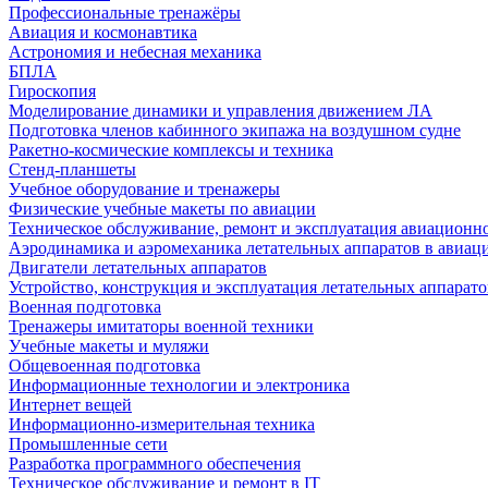
Профессиональные тренажёры
Авиация и космонавтика
Астрономия и небесная механика
БПЛА
Гироскопия
Моделирование динамики и управления движением ЛА
Подготовка членов кабинного экипажа на воздушном судне
Ракетно-космические комплексы и техника
Стенд-планшеты
Учебное оборудование и тренажеры
Физические учебные макеты по авиации
Техническое обслуживание, ремонт и эксплуатация авиационн
Аэродинамика и аэромеханика летательных аппаратов в авиац
Двигатели летательных аппаратов
Устройство, конструкция и эксплуатация летательных аппарато
Военная подготовка
Тренажеры имитаторы военной техники
Учебные макеты и муляжи
Общевоенная подготовка
Информационные технологии и электроника
Интернет вещей
Информационно-измерительная техника
Промышленные сети
Разработка программного обеспечения
Техническое обслуживание и ремонт в IT