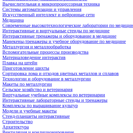
Вычислительная и микропроцессорная техника
Системы автоматизации и управления
Искусственный интеллект и нейронные сети
Медицина
Современные высокотехнологические лаборатории по медици
Интерактивные и виртуальные стенды по медицине
Интерактивные тренажеры и оборудование в медицине
Манекены-тренажеры и учебное оборудование по медицине
Металлургия и металлообработка
Вспомогательные процессы производства
Материаловедение интерактив
Плавка на штейн
Приготовление шихты
Сортировка лома и отходов цветных металлов и сплавов
Технологии и оборудование в металлургии
Макеты по металлургии
Сельское хозяйство и ветеринария
Виртуальные учебные комплексы по ветеринарии
Интерактивные лабораторные стенды и тренажеры
Комплексы по выращивание культур
Модели и учебные макеты
Стенд-планшеты интерактивные
Строительство
Архитектура
Вентиляция и кондиционирование