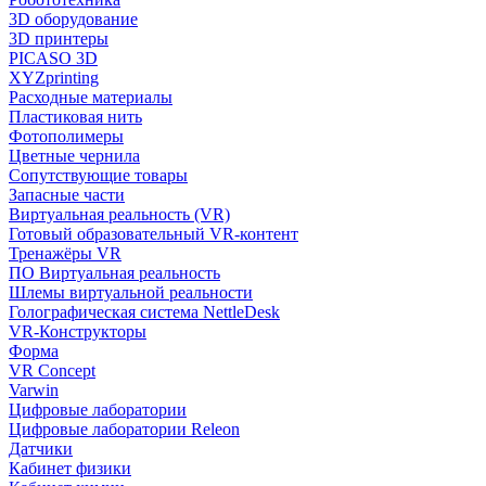
3D оборудование
3D принтеры
PICASO 3D
XYZprinting
Расходные материалы
Пластиковая нить
Фотополимеры
Цветные чернила
Сопутствующие товары
Запасные части
Виртуальная реальность (VR)
Готовый образовательный VR-контент
Тренажёры VR
ПО Виртуальная реальность
Шлемы виртуальной реальности
Голографическая система NettleDesk
VR-Конструкторы
Форма
VR Concept
Varwin
Цифровые лаборатории
Цифровые лаборатории Releon
Датчики
Кабинет физики