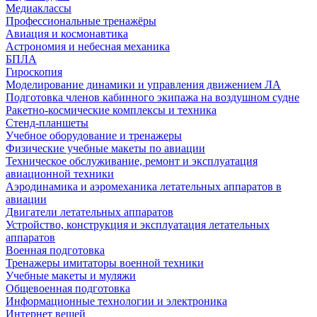
Медиаклассы
Профессиональные тренажёры
Авиация и космонавтика
Астрономия и небесная механика
БПЛА
Гироскопия
Моделирование динамики и управления движением ЛА
Подготовка членов кабинного экипажа на воздушном судне
Ракетно-космические комплексы и техника
Стенд-планшеты
Учебное оборудование и тренажеры
Физические учебные макеты по авиации
Техническое обслуживание, ремонт и эксплуатация
авиационной техники
Аэродинамика и аэромеханика летательных аппаратов в
авиации
Двигатели летательных аппаратов
Устройство, конструкция и эксплуатация летательных
аппаратов
Военная подготовка
Тренажеры имитаторы военной техники
Учебные макеты и муляжи
Общевоенная подготовка
Информационные технологии и электроника
Интернет вещей