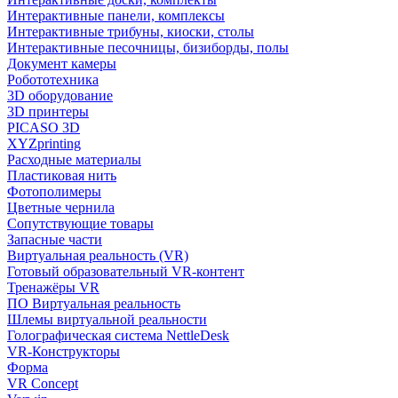
Интерактивные панели, комплексы
Интерактивные трибуны, киоски, столы
Интерактивные песочницы, бизиборды, полы
Документ камеры
Робототехника
3D оборудование
3D принтеры
PICASO 3D
XYZprinting
Расходные материалы
Пластиковая нить
Фотополимеры
Цветные чернила
Сопутствующие товары
Запасные части
Виртуальная реальность (VR)
Готовый образовательный VR-контент
Тренажёры VR
ПО Виртуальная реальность
Шлемы виртуальной реальности
Голографическая система NettleDesk
VR-Конструкторы
Форма
VR Concept