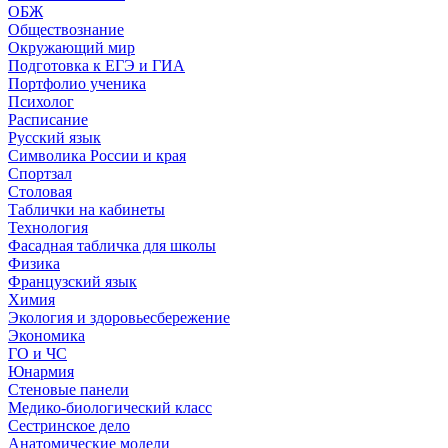
ОБЖ
Обществознание
Окружающий мир
Подготовка к ЕГЭ и ГИА
Портфолио ученика
Психолог
Расписание
Русский язык
Символика России и края
Спортзал
Столовая
Таблички на кабинеты
Технология
Фасадная табличка для школы
Физика
Французский язык
Химия
Экология и здоровьесбережение
Экономика
ГО и ЧС
Юнармия
Стеновые панели
Медико-биологический класс
Сестринское дело
Анатомические модели