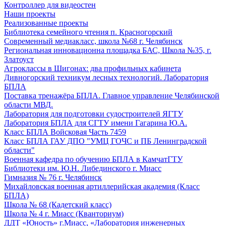
Контроллер для видеостен
Наши проекты
Реализованные проекты
Библиотека семейного чтения п. Красногорский
Современный медиакласс, школа №68 г. Челябинск
Региональная инновационна площадка БАС, Школа №35, г.
Златоуст
Агроклассы в Шигонах: два профильных кабинета
Дивногорский техникум лесных технологий. Лаборатория
БПЛА
Поставка тренажёра БПЛА. Главное управление Челябинской
области МВД.
Лаборатория для подготовки судостроителей ЯГТУ
Лаборатория БПЛА для СГТУ имени Гагарина Ю.А.
Класс БПЛА Войсковая Часть 7459
Класс БПЛА ГАУ ДПО "УМЦ ГОЧС и ПБ Ленинградской
области"
Военная кафедра по обучению БПЛА в КамчатГТУ
Библиотеки им. Ю.Н. Либединского г. Миасс
Гимназия № 76 г. Челябинск
Михайловская военная артиллерийская академия (Класс
БПЛА)
Школа № 68 (Кадетский класс)
Школа № 4 г. Миасс (Кванториум)
ДДТ «Юность» г.Миасс, «Лаборатория инженерных