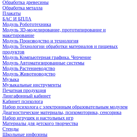
Обработка древесины
Обработка металла
Плакаты
БАС И БПЛА
Модуль Робототехника
Модуль 3D-моделирование, прототипирование и
макетирование
Модуль Производство и технология
Модуль Технологии обработки материалов и пищевых
продуктов
Модуль Компьютерная графика. Черчение
Модуль Автоматизированные системы
Модуль Растениеводство
Модуль Животноводство
Музыка
Музыкальные инструменты
Печатная продукция
Лингафонный кабинет
Кабинет психолога
Набор психолога с электронным образовательным модулем
Диагностические материалы, психомоторика, сенсорика
Набор игрушек и настольных игр
Материалы для детского творчества
Стенды
Школьные инфозоны