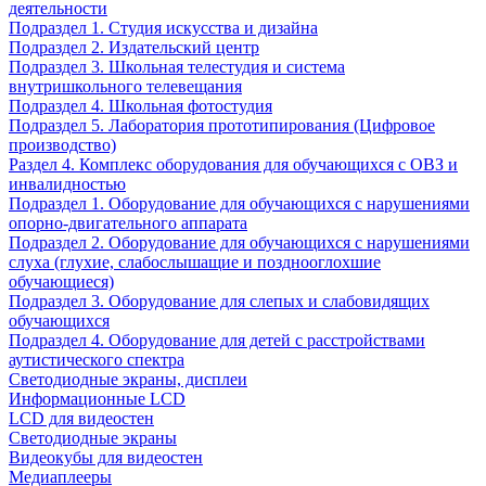
деятельности
Подраздел 1. Студия искусства и дизайна
Подраздел 2. Издательский центр
Подраздел 3. Школьная телестудия и система
внутришкольного телевещания
Подраздел 4. Школьная фотостудия
Подраздел 5. Лаборатория прототипирования (Цифровое
производство)
Раздел 4. Комплекс оборудования для обучающихся с ОВЗ и
инвалидностью
Подраздел 1. Оборудование для обучающихся с нарушениями
опорно-двигательного аппарата
Подраздел 2. Оборудование для обучающихся с нарушениями
слуха (глухие, слабослышащие и позднооглохшие
обучающиеся)
Подраздел 3. Оборудование для слепых и слабовидящих
обучающихся
Подраздел 4. Оборудование для детей с расстройствами
аутистического спектра
Светодиодные экраны, дисплеи
Информационные LCD
LCD для видеостен
Светодиодные экраны
Видеокубы для видеостен
Медиаплееры