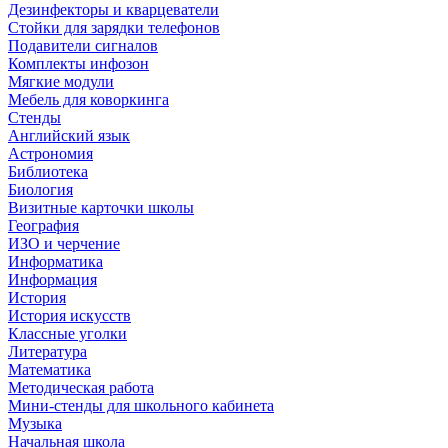
Дезинфекторы и кварцеватели
Стойки для зарядки телефонов
Подавители сигналов
Комплекты инфозон
Мягкие модули
Мебель для коворкинга
Стенды
Английский язык
Астрономия
Библиотека
Биология
Визитные карточки школы
География
ИЗО и черчение
Информатика
Информация
История
История искусств
Классные уголки
Литература
Математика
Методическая работа
Мини-стенды для школьного кабинета
Музыка
Начальная школа