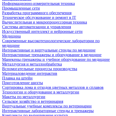
Информационно-измерительная техника
Промышленные сети
Разработка программного обеспечения
Техническое обслуживание и ремонт в IT
Вычислительная и микропроцессорная техника
Системы автоматизации и управления
Искусственный интеллект и нейронные сети
Медицина
Современные высокотехнологические лаборатории по
медицине
Интерактивные и виртуальные стенды по медицине
Интерактивные тренажеры и оборудование в медицине
Манекены-тренажеры и учебное оборудование по медицине
Металлургия и металлообработка
Вспомогательные процессы производства
Материаловедение интерактив
Плавка на штейн
Приготовление шихты
Сортировка лома и отходов цветных металлов и сплавов
Технологии и оборудование в металлургии
Макеты по металлургии
Сельское хозяйство и ветеринария
Виртуальные учебные комплексы по ветеринарии
Интерактивные лабораторные стенды и тренажеры
Комплексы по выращивание культур