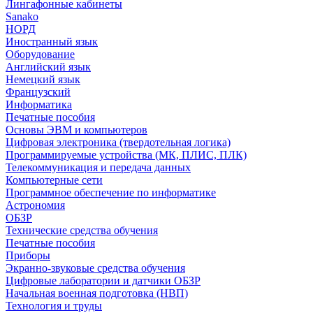
Лингафонные кабинеты
Sanako
НОРД
Иностранный язык
Оборудование
Английский язык
Немецкий язык
Французский
Информатика
Печатные пособия
Основы ЭВМ и компьютеров
Цифровая электроника (твердотельная логика)
Программируемые устройства (МК, ПЛИС, ПЛК)
Телекоммуникация и передача данных
Компьютерные сети
Программное обеспечение по информатике
Астрономия
ОБЗР
Технические средства обучения
Печатные пособия
Приборы
Экранно-звуковые средства обучения
Цифровые лаборатории и датчики ОБЗР
Начальная военная подготовка (НВП)
Технология и труды