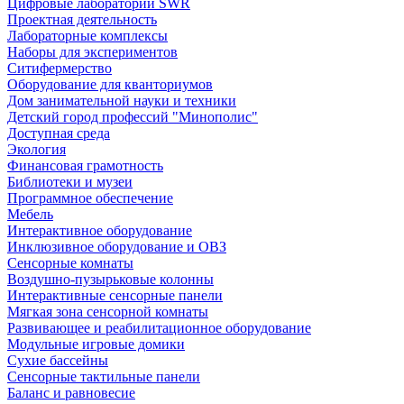
Цифровые лаборатории SWR
Проектная деятельность
Лабораторные комплексы
Наборы для экспериментов
Ситифермерство
Оборудование для кванториумов
Дом занимательной науки и техники
Детский город профессий "Минополис"
Доступная среда
Экология
Финансовая грамотность
Библиотеки и музеи
Программное обеспечение
Мебель
Интерактивное оборудование
Инклюзивное оборудование и ОВЗ
Cенсорные комнаты
Воздушно-пузырьковые колонны
Интерактивные сенсорные панели
Мягкая зона сенсорной комнаты
Развивающее и реабилитационное оборудование
Модульные игровые домики
Сухие бассейны
Сенсорные тактильные панели
Баланс и равновесие