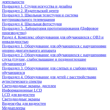
деятельности
Подраздел 1. Студия искусства и дизайна
Подраздел 2. Издательский центр
Подраздел 3. Школьная телестудия и система
внутришкольного телевещания
Подраздел 4. Школьная фотостудия
Подраздел 5. Лаборатория прототипирования (Цифровое
производство)
Раздел 4. Комплекс оборудования для обучающихся с ОВЗ и
инвалидностью
Подраздел 1. Оборудование для обучающихся с нарушениями
опорно-двигательного аппарата
Подраздел 2. Оборудование для обучающихся с нарушениями
слуха (глухие, слабослышащие и позднооглохшие
обучающиеся)
Подраздел 3. Оборудование для слепых и слабовидящих
обучающихся
Подраздел 4. Оборудование для детей с расстройствами
аутистического спектра
Светодиодные экраны, дисплеи
Информационные LCD
LCD для видеостен
Светодиодные экраны
Видеокубы для видеостен
Медиаплееры