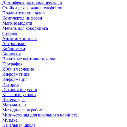
Дезинфекторы и кварцеватели
Стойки для зарядки телефонов
Подавители сигналов
Комплекты инфозон
Мягкие модули
Мебель для коворкинга
Стенды
Английский язык
Астрономия
Библиотека
Биология
Визитные карточки школы
География
ИЗО и черчение
Информатика
Информация
История
История искусств
Классные уголки
Литература
Математика
Методическая работа
Мини-стенды для школьного кабинета
Музыка
Начальная школа