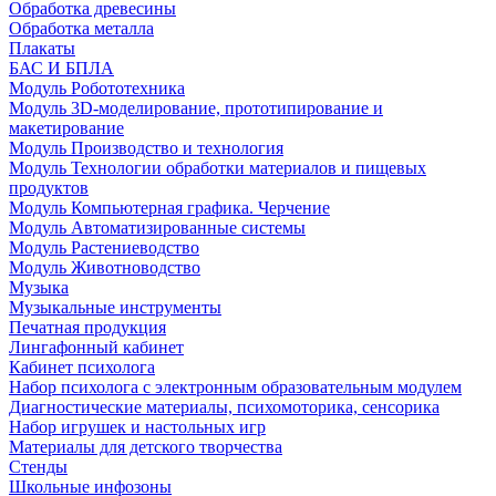
Обработка древесины
Обработка металла
Плакаты
БАС И БПЛА
Модуль Робототехника
Модуль 3D-моделирование, прототипирование и
макетирование
Модуль Производство и технология
Модуль Технологии обработки материалов и пищевых
продуктов
Модуль Компьютерная графика. Черчение
Модуль Автоматизированные системы
Модуль Растениеводство
Модуль Животноводство
Музыка
Музыкальные инструменты
Печатная продукция
Лингафонный кабинет
Кабинет психолога
Набор психолога с электронным образовательным модулем
Диагностические материалы, психомоторика, сенсорика
Набор игрушек и настольных игр
Материалы для детского творчества
Стенды
Школьные инфозоны