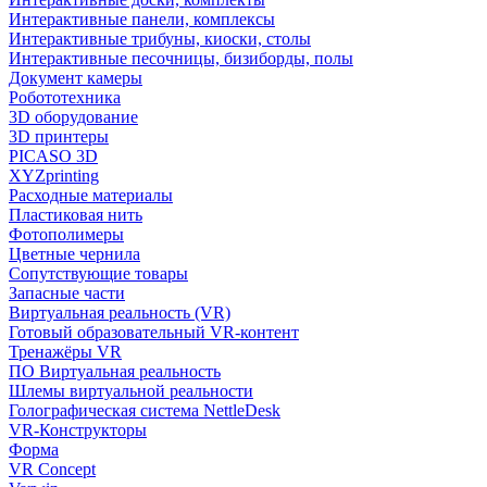
Интерактивные панели, комплексы
Интерактивные трибуны, киоски, столы
Интерактивные песочницы, бизиборды, полы
Документ камеры
Робототехника
3D оборудование
3D принтеры
PICASO 3D
XYZprinting
Расходные материалы
Пластиковая нить
Фотополимеры
Цветные чернила
Сопутствующие товары
Запасные части
Виртуальная реальность (VR)
Готовый образовательный VR-контент
Тренажёры VR
ПО Виртуальная реальность
Шлемы виртуальной реальности
Голографическая система NettleDesk
VR-Конструкторы
Форма
VR Concept