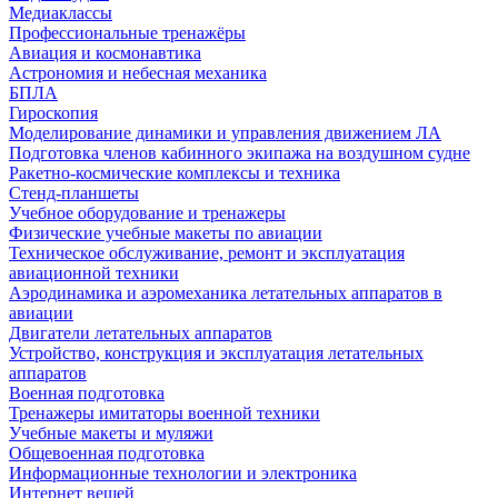
Медиаклассы
Профессиональные тренажёры
Авиация и космонавтика
Астрономия и небесная механика
БПЛА
Гироскопия
Моделирование динамики и управления движением ЛА
Подготовка членов кабинного экипажа на воздушном судне
Ракетно-космические комплексы и техника
Стенд-планшеты
Учебное оборудование и тренажеры
Физические учебные макеты по авиации
Техническое обслуживание, ремонт и эксплуатация
авиационной техники
Аэродинамика и аэромеханика летательных аппаратов в
авиации
Двигатели летательных аппаратов
Устройство, конструкция и эксплуатация летательных
аппаратов
Военная подготовка
Тренажеры имитаторы военной техники
Учебные макеты и муляжи
Общевоенная подготовка
Информационные технологии и электроника
Интернет вещей