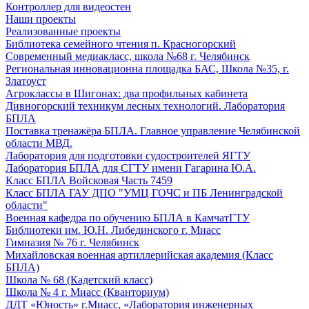
Контроллер для видеостен
Наши проекты
Реализованные проекты
Библиотека семейного чтения п. Красногорский
Современный медиакласс, школа №68 г. Челябинск
Региональная инновационна площадка БАС, Школа №35, г.
Златоуст
Агроклассы в Шигонах: два профильных кабинета
Дивногорский техникум лесных технологий. Лаборатория
БПЛА
Поставка тренажёра БПЛА. Главное управление Челябинской
области МВД.
Лаборатория для подготовки судостроителей ЯГТУ
Лаборатория БПЛА для СГТУ имени Гагарина Ю.А.
Класс БПЛА Войсковая Часть 7459
Класс БПЛА ГАУ ДПО "УМЦ ГОЧС и ПБ Ленинградской
области"
Военная кафедра по обучению БПЛА в КамчатГТУ
Библиотеки им. Ю.Н. Либединского г. Миасс
Гимназия № 76 г. Челябинск
Михайловская военная артиллерийская академия (Класс
БПЛА)
Школа № 68 (Кадетский класс)
Школа № 4 г. Миасс (Кванториум)
ДДТ «Юность» г.Миасс, «Лаборатория инженерных