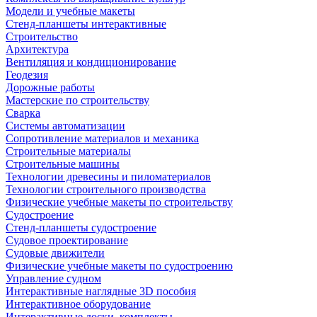
Модели и учебные макеты
Стенд-планшеты интерактивные
Строительство
Архитектура
Вентиляция и кондиционирование
Геодезия
Дорожные работы
Мастерские по строительству
Сварка
Системы автоматизации
Сопротивление материалов и механика
Строительные материалы
Строительные машины
Технологии древесины и пиломатериалов
Технологии строительного производства
Физические учебные макеты по строительству
Судостроение
Стенд-планшеты судостроение
Судовое проектирование
Судовые движители
Физические учебные макеты по судостроению
Управление судном
Интерактивные наглядные 3D пособия
Интерактивное оборудование
Интерактивные доски, комплекты