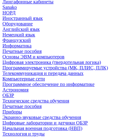
Лингафонные кабинеты
Sanako
НОРД
Иностранный язык
Оборудование
Английский язык
Немецкий язык
Французский
Информатика
Печатные пособия
Основы ЭВМ и компьютеров
Цифровая электроника (твердотельная логика)
Программируемые устройства (МК, ПЛИС, ПЛК)
Телекоммуникация и передача данных
Компьютерные сети
Программное обеспечение по информатике
Астрономия
ОБЗР
Технические средства обучения
Печатные пособия
Приборы
Экранно-звуковые средства обучения
Цифровые лаборатории и датчики ОБЗР
Начальная военная подготовка (НВП)
Технология и труды