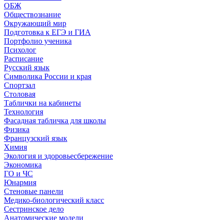
ОБЖ
Обществознание
Окружающий мир
Подготовка к ЕГЭ и ГИА
Портфолио ученика
Психолог
Расписание
Русский язык
Символика России и края
Спортзал
Столовая
Таблички на кабинеты
Технология
Фасадная табличка для школы
Физика
Французский язык
Химия
Экология и здоровьесбережение
Экономика
ГО и ЧС
Юнармия
Стеновые панели
Медико-биологический класс
Сестринское дело
Анатомические модели