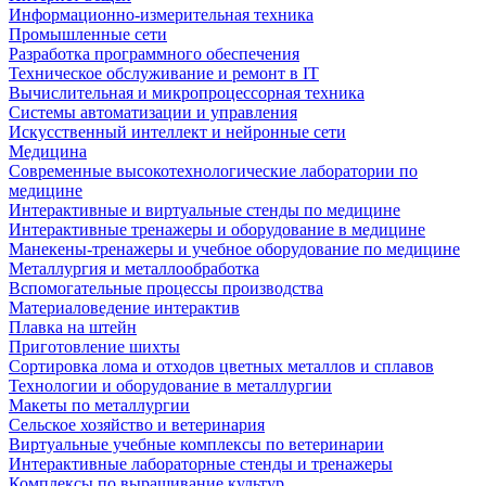
Информационно-измерительная техника
Промышленные сети
Разработка программного обеспечения
Техническое обслуживание и ремонт в IT
Вычислительная и микропроцессорная техника
Системы автоматизации и управления
Искусственный интеллект и нейронные сети
Медицина
Современные высокотехнологические лаборатории по
медицине
Интерактивные и виртуальные стенды по медицине
Интерактивные тренажеры и оборудование в медицине
Манекены-тренажеры и учебное оборудование по медицине
Металлургия и металлообработка
Вспомогательные процессы производства
Материаловедение интерактив
Плавка на штейн
Приготовление шихты
Сортировка лома и отходов цветных металлов и сплавов
Технологии и оборудование в металлургии
Макеты по металлургии
Сельское хозяйство и ветеринария
Виртуальные учебные комплексы по ветеринарии
Интерактивные лабораторные стенды и тренажеры
Комплексы по выращивание культур