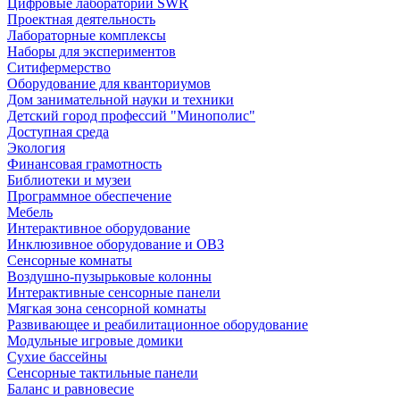
Цифровые лаборатории SWR
Проектная деятельность
Лабораторные комплексы
Наборы для экспериментов
Ситифермерство
Оборудование для кванториумов
Дом занимательной науки и техники
Детский город профессий "Минополис"
Доступная среда
Экология
Финансовая грамотность
Библиотеки и музеи
Программное обеспечение
Мебель
Интерактивное оборудование
Инклюзивное оборудование и ОВЗ
Cенсорные комнаты
Воздушно-пузырьковые колонны
Интерактивные сенсорные панели
Мягкая зона сенсорной комнаты
Развивающее и реабилитационное оборудование
Модульные игровые домики
Сухие бассейны
Сенсорные тактильные панели
Баланс и равновесие