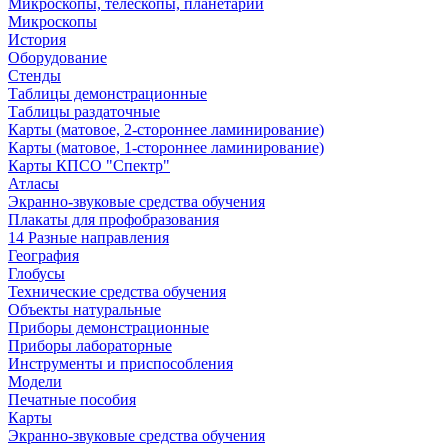
Микроскопы, телескопы, планетарии
Микроскопы
История
Оборудование
Стенды
Таблицы демонстрационные
Таблицы раздаточные
Карты (матовое, 2-стороннее ламинирование)
Карты (матовое, 1-стороннее ламинирование)
Карты КПСО "Спектр"
Атласы
Экранно-звуковые средства обучения
Плакаты для профобразования
14 Разные направления
География
Глобусы
Технические средства обучения
Объекты натуральные
Приборы демонстрационные
Приборы лабораторные
Инструменты и приспособления
Модели
Печатные пособия
Карты
Экранно-звуковые средства обучения