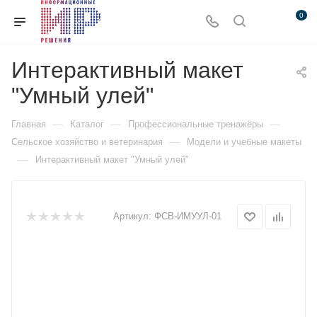
0
Интерактивный макет
"Умный улей"
—
—
—
Главная
Каталог
Профессиональные тренажёры
—
Сельское хозяйство и ветеринария
Модели и учебные макеты
—
Интерактивный макет "Умный улей"
Артикул:
ФСВ-ИМУУЛ-01