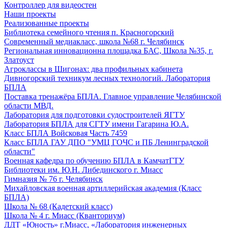
Контроллер для видеостен
Наши проекты
Реализованные проекты
Библиотека семейного чтения п. Красногорский
Современный медиакласс, школа №68 г. Челябинск
Региональная инновационна площадка БАС, Школа №35, г.
Златоуст
Агроклассы в Шигонах: два профильных кабинета
Дивногорский техникум лесных технологий. Лаборатория
БПЛА
Поставка тренажёра БПЛА. Главное управление Челябинской
области МВД.
Лаборатория для подготовки судостроителей ЯГТУ
Лаборатория БПЛА для СГТУ имени Гагарина Ю.А.
Класс БПЛА Войсковая Часть 7459
Класс БПЛА ГАУ ДПО "УМЦ ГОЧС и ПБ Ленинградской
области"
Военная кафедра по обучению БПЛА в КамчатГТУ
Библиотеки им. Ю.Н. Либединского г. Миасс
Гимназия № 76 г. Челябинск
Михайловская военная артиллерийская академия (Класс
БПЛА)
Школа № 68 (Кадетский класс)
Школа № 4 г. Миасс (Кванториум)
ДДТ «Юность» г.Миасс, «Лаборатория инженерных