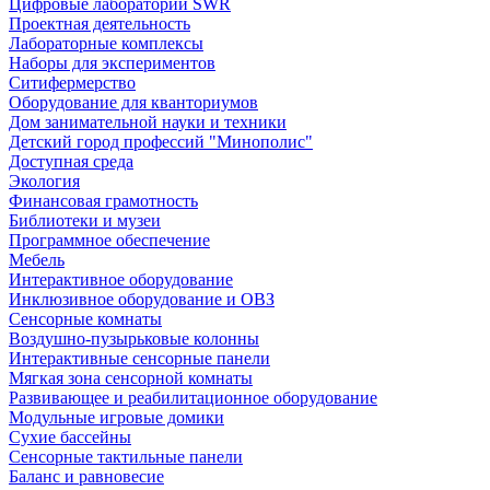
Цифровые лаборатории SWR
Проектная деятельность
Лабораторные комплексы
Наборы для экспериментов
Ситифермерство
Оборудование для кванториумов
Дом занимательной науки и техники
Детский город профессий "Минополис"
Доступная среда
Экология
Финансовая грамотность
Библиотеки и музеи
Программное обеспечение
Мебель
Интерактивное оборудование
Инклюзивное оборудование и ОВЗ
Cенсорные комнаты
Воздушно-пузырьковые колонны
Интерактивные сенсорные панели
Мягкая зона сенсорной комнаты
Развивающее и реабилитационное оборудование
Модульные игровые домики
Сухие бассейны
Сенсорные тактильные панели
Баланс и равновесие