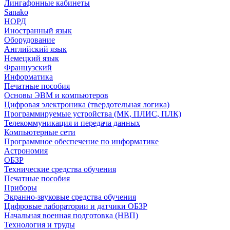
Лингафонные кабинеты
Sanako
НОРД
Иностранный язык
Оборудование
Английский язык
Немецкий язык
Французский
Информатика
Печатные пособия
Основы ЭВМ и компьютеров
Цифровая электроника (твердотельная логика)
Программируемые устройства (МК, ПЛИС, ПЛК)
Телекоммуникация и передача данных
Компьютерные сети
Программное обеспечение по информатике
Астрономия
ОБЗР
Технические средства обучения
Печатные пособия
Приборы
Экранно-звуковые средства обучения
Цифровые лаборатории и датчики ОБЗР
Начальная военная подготовка (НВП)
Технология и труды