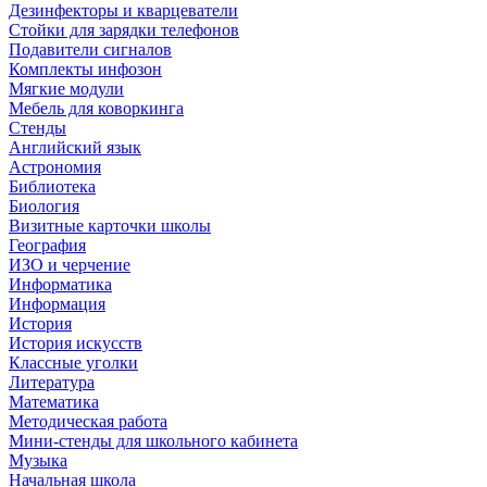
Дезинфекторы и кварцеватели
Стойки для зарядки телефонов
Подавители сигналов
Комплекты инфозон
Мягкие модули
Мебель для коворкинга
Стенды
Английский язык
Астрономия
Библиотека
Биология
Визитные карточки школы
География
ИЗО и черчение
Информатика
Информация
История
История искусств
Классные уголки
Литература
Математика
Методическая работа
Мини-стенды для школьного кабинета
Музыка
Начальная школа