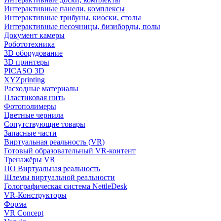
Интерактивные панели, комплексы
Интерактивные трибуны, киоски, столы
Интерактивные песочницы, бизиборды, полы
Документ камеры
Робототехника
3D оборудование
3D принтеры
PICASO 3D
XYZprinting
Расходные материалы
Пластиковая нить
Фотополимеры
Цветные чернила
Сопутствующие товары
Запасные части
Виртуальная реальность (VR)
Готовый образовательный VR-контент
Тренажёры VR
ПО Виртуальная реальность
Шлемы виртуальной реальности
Голографическая система NettleDesk
VR-Конструкторы
Форма
VR Concept