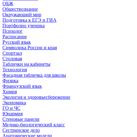
ОБЖ
Обществознание
Окружающий мир
Подготовка к ЕГЭ и ГИА
Портфолио ученика
Психолог
Расписание
Русский язык
Символика России и края
Спортзал
Столовая
Таблички на кабинеты
Технология
Фасадная табличка для школы
Физика
Французский язык
Химия
Экология и здоровьесбережение
Экономика
ГО и ЧС
Юнармия
Стеновые панели
Медико-биологический класс
Сестринское дело
Анатомические модели