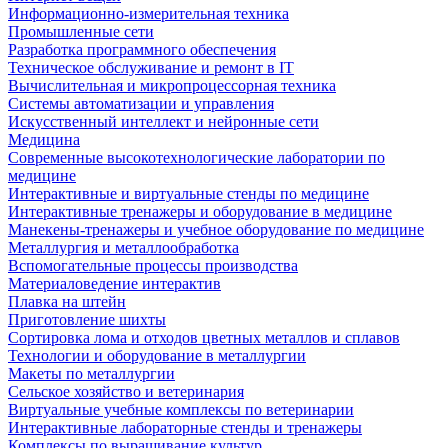
Информационно-измерительная техника
Промышленные сети
Разработка программного обеспечения
Техническое обслуживание и ремонт в IT
Вычислительная и микропроцессорная техника
Системы автоматизации и управления
Искусственный интеллект и нейронные сети
Медицина
Современные высокотехнологические лаборатории по
медицине
Интерактивные и виртуальные стенды по медицине
Интерактивные тренажеры и оборудование в медицине
Манекены-тренажеры и учебное оборудование по медицине
Металлургия и металлообработка
Вспомогательные процессы производства
Материаловедение интерактив
Плавка на штейн
Приготовление шихты
Сортировка лома и отходов цветных металлов и сплавов
Технологии и оборудование в металлургии
Макеты по металлургии
Сельское хозяйство и ветеринария
Виртуальные учебные комплексы по ветеринарии
Интерактивные лабораторные стенды и тренажеры
Комплексы по выращивание культур