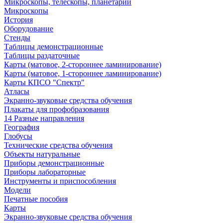
Микроскопы, телескопы, планетарии
Микроскопы
История
Оборудование
Стенды
Таблицы демонстрационные
Таблицы раздаточные
Карты (матовое, 2-стороннее ламинирование)
Карты (матовое, 1-стороннее ламинирование)
Карты КПСО "Спектр"
Атласы
Экранно-звуковые средства обучения
Плакаты для профобразования
14 Разные направления
География
Глобусы
Технические средства обучения
Объекты натуральные
Приборы демонстрационные
Приборы лабораторные
Инструменты и приспособления
Модели
Печатные пособия
Карты
Экранно-звуковые средства обучения