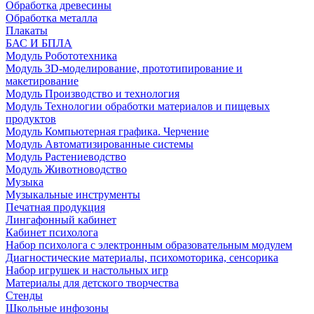
Обработка древесины
Обработка металла
Плакаты
БАС И БПЛА
Модуль Робототехника
Модуль 3D-моделирование, прототипирование и
макетирование
Модуль Производство и технология
Модуль Технологии обработки материалов и пищевых
продуктов
Модуль Компьютерная графика. Черчение
Модуль Автоматизированные системы
Модуль Растениеводство
Модуль Животноводство
Музыка
Музыкальные инструменты
Печатная продукция
Лингафонный кабинет
Кабинет психолога
Набор психолога с электронным образовательным модулем
Диагностические материалы, психомоторика, сенсорика
Набор игрушек и настольных игр
Материалы для детского творчества
Стенды
Школьные инфозоны