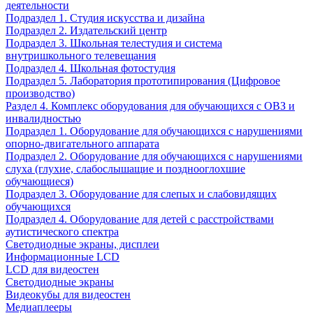
деятельности
Подраздел 1. Студия искусства и дизайна
Подраздел 2. Издательский центр
Подраздел 3. Школьная телестудия и система
внутришкольного телевещания
Подраздел 4. Школьная фотостудия
Подраздел 5. Лаборатория прототипирования (Цифровое
производство)
Раздел 4. Комплекс оборудования для обучающихся с ОВЗ и
инвалидностью
Подраздел 1. Оборудование для обучающихся с нарушениями
опорно-двигательного аппарата
Подраздел 2. Оборудование для обучающихся с нарушениями
слуха (глухие, слабослышащие и позднооглохшие
обучающиеся)
Подраздел 3. Оборудование для слепых и слабовидящих
обучающихся
Подраздел 4. Оборудование для детей с расстройствами
аутистического спектра
Светодиодные экраны, дисплеи
Информационные LCD
LCD для видеостен
Светодиодные экраны
Видеокубы для видеостен
Медиаплееры