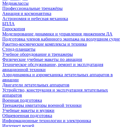
Медиаклассы
Профессиональные тренажёры
Авиация и космонавтика
Астрономия и небесная механика
БПЛА
Гироскопия
Моделирование динамики и управления движением ЛА
Подготовка членов кабинного экипажа на воздушном судне
Ракетно-космические комплексы и техника
Стенд-планшеты
Учебное оборудование и тренажеры
Физические учебные макеты по авиации
Техническое обслуживание, ремонт и эксплуатация
авиационной техники
Аэродинамика и аэромеханика летательных аппаратов в
авиации
Двигатели летательных аппаратов
Устройство, конструкция и эксплуатация летательных
аппаратов
Военная подготовка
Тренажеры имитаторы военной техники
Учебные макеты и муляжи
Общевоенная подготовка
Информационные технологии и электроника
Интернет вещей