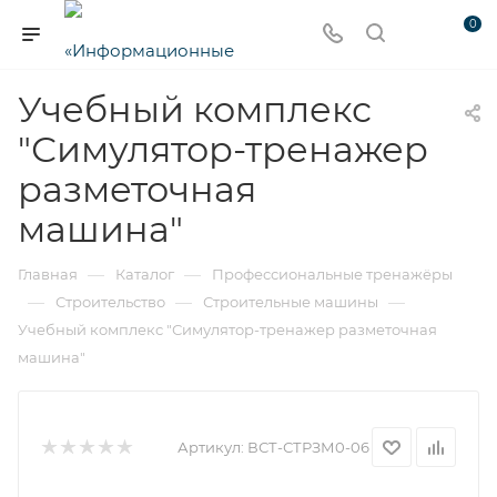
0
Учебный комплекс
"Симулятор-тренажер
разметочная
машина"
—
—
Главная
Каталог
Профессиональные тренажёры
—
—
—
Строительство
Строительные машины
Учебный комплекс "Симулятор-тренажер разметочная
машина"
Артикул:
ВСТ-СТРЗМ0-06