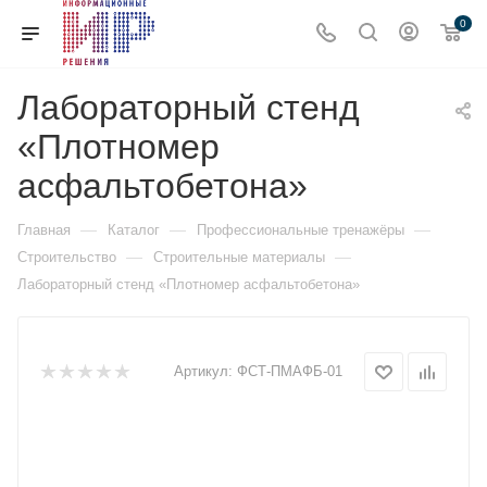
0
Лабораторный стенд
«Плотномер
асфальтобетона»
—
—
—
Главная
Каталог
Профессиональные тренажёры
—
—
Строительство
Строительные материалы
Лабораторный стенд «Плотномер асфальтобетона»
Артикул:
ФСТ-ПМАФБ-01