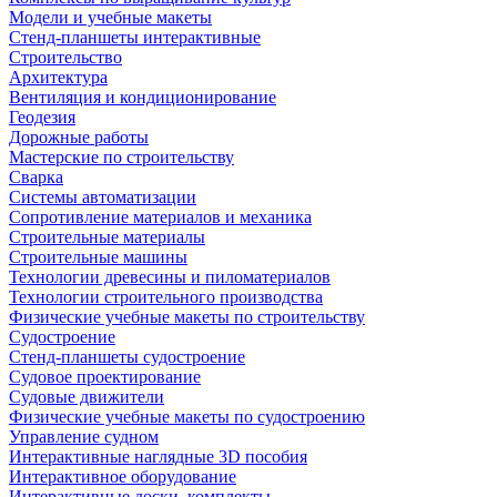
Модели и учебные макеты
Стенд-планшеты интерактивные
Строительство
Архитектура
Вентиляция и кондиционирование
Геодезия
Дорожные работы
Мастерские по строительству
Сварка
Системы автоматизации
Сопротивление материалов и механика
Строительные материалы
Строительные машины
Технологии древесины и пиломатериалов
Технологии строительного производства
Физические учебные макеты по строительству
Судостроение
Стенд-планшеты судостроение
Судовое проектирование
Судовые движители
Физические учебные макеты по судостроению
Управление судном
Интерактивные наглядные 3D пособия
Интерактивное оборудование
Интерактивные доски, комплекты