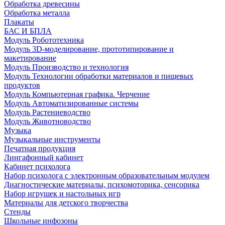
Обработка древесины
Обработка металла
Плакаты
БАС И БПЛА
Модуль Робототехника
Модуль 3D-моделирование, прототипирование и
макетирование
Модуль Производство и технология
Модуль Технологии обработки материалов и пищевых
продуктов
Модуль Компьютерная графика. Черчение
Модуль Автоматизированные системы
Модуль Растениеводство
Модуль Животноводство
Музыка
Музыкальные инструменты
Печатная продукция
Лингафонный кабинет
Кабинет психолога
Набор психолога с электронным образовательным модулем
Диагностические материалы, психомоторика, сенсорика
Набор игрушек и настольных игр
Материалы для детского творчества
Стенды
Школьные инфозоны