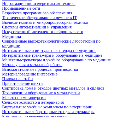
Информационно-измерительная техника
Промышленные сети
Разработка программного обеспечения
Техническое обслуживание и ремонт в IT
Вычислительная и микропроцессорная техника
Системы автоматизации и управления
Искусственный интеллект и нейронные сети
Медицина
Современные высокотехнологические лаборатории по
медицине
Интерактивные и виртуальные стенды по медицине
Интерактивные тренажеры и оборудование в медицине
Манекены-тренажеры и учебное оборудование по медицине
Металлургия и металлообработка
Вспомогательные процессы производства
Материаловедение интерактив
Плавка на штейн
Приготовление шихты
Сортировка лома и отходов цветных металлов и сплавов
Технологии и оборудование в металлургии
Макеты по металлургии
Сельское хозяйство и ветеринария
Виртуальные учебные комплексы по ветеринарии
Интерактивные лабораторные стенды и тренажеры
Комплексы по выращивание культур