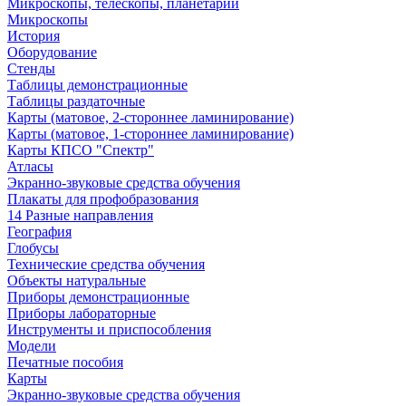
Микроскопы, телескопы, планетарии
Микроскопы
История
Оборудование
Стенды
Таблицы демонстрационные
Таблицы раздаточные
Карты (матовое, 2-стороннее ламинирование)
Карты (матовое, 1-стороннее ламинирование)
Карты КПСО "Спектр"
Атласы
Экранно-звуковые средства обучения
Плакаты для профобразования
14 Разные направления
География
Глобусы
Технические средства обучения
Объекты натуральные
Приборы демонстрационные
Приборы лабораторные
Инструменты и приспособления
Модели
Печатные пособия
Карты
Экранно-звуковые средства обучения