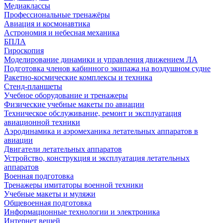
Медиаклассы
Профессиональные тренажёры
Авиация и космонавтика
Астрономия и небесная механика
БПЛА
Гироскопия
Моделирование динамики и управления движением ЛА
Подготовка членов кабинного экипажа на воздушном судне
Ракетно-космические комплексы и техника
Стенд-планшеты
Учебное оборудование и тренажеры
Физические учебные макеты по авиации
Техническое обслуживание, ремонт и эксплуатация
авиационной техники
Аэродинамика и аэромеханика летательных аппаратов в
авиации
Двигатели летательных аппаратов
Устройство, конструкция и эксплуатация летательных
аппаратов
Военная подготовка
Тренажеры имитаторы военной техники
Учебные макеты и муляжи
Общевоенная подготовка
Информационные технологии и электроника
Интернет вещей