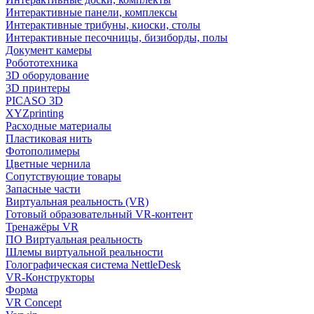
Интерактивные панели, комплексы
Интерактивные трибуны, киоски, столы
Интерактивные песочницы, бизиборды, полы
Документ камеры
Робототехника
3D оборудование
3D принтеры
PICASO 3D
XYZprinting
Расходные материалы
Пластиковая нить
Фотополимеры
Цветные чернила
Сопутствующие товары
Запасные части
Виртуальная реальность (VR)
Готовый образовательный VR-контент
Тренажёры VR
ПО Виртуальная реальность
Шлемы виртуальной реальности
Голографическая система NettleDesk
VR-Конструкторы
Форма
VR Concept