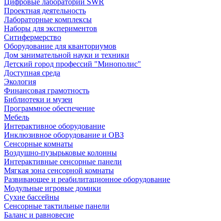
Цифровые лаборатории SWR
Проектная деятельность
Лабораторные комплексы
Наборы для экспериментов
Ситифермерство
Оборудование для кванториумов
Дом занимательной науки и техники
Детский город профессий "Минополис"
Доступная среда
Экология
Финансовая грамотность
Библиотеки и музеи
Программное обеспечение
Мебель
Интерактивное оборудование
Инклюзивное оборудование и ОВЗ
Cенсорные комнаты
Воздушно-пузырьковые колонны
Интерактивные сенсорные панели
Мягкая зона сенсорной комнаты
Развивающее и реабилитационное оборудование
Модульные игровые домики
Сухие бассейны
Сенсорные тактильные панели
Баланс и равновесие