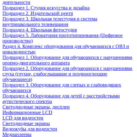
деятельности
Подраздел 1. Студия искусства и дизайна
Подраздел 2. Издательский центр
Подраздел 3. Школьная телестудия и система
внутришкольного телевещания
Подраздел 4. Школьная фотостудия
Подраздел 5. Лаборатория прототипирования (Цифровое
производство)
Раздел 4. Комплекс оборудования для обучающихся с ОВЗ и
инвалидностью
Подраздел 1. Оборудование для обучающихся с нарушениями
опорно-двигательного аппарата
Подраздел 2. Оборудование для обучающихся с нарушениями
слуха (глухие, слабослышащие и позднооглохшие
обучающиеся)
Подраздел 3. Оборудование для слепых и слабовидящих
обучающихся
Подраздел 4. Оборудование для детей с расстройствами
аутистического спектра
Светодиодные экраны, дисплеи
Информационные LCD
LCD для видеостен
Светодиодные экраны
Видеокубы для видеостен
Медиаплееры