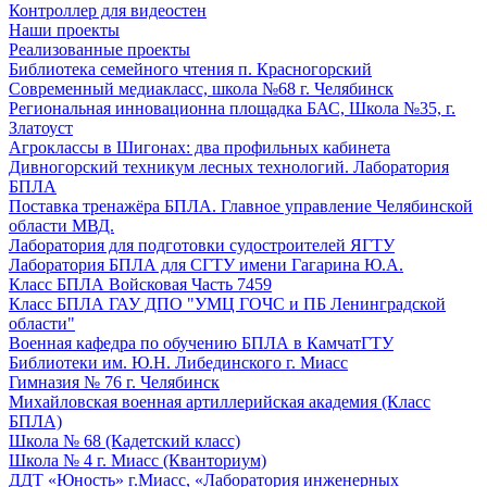
Контроллер для видеостен
Наши проекты
Реализованные проекты
Библиотека семейного чтения п. Красногорский
Современный медиакласс, школа №68 г. Челябинск
Региональная инновационна площадка БАС, Школа №35, г.
Златоуст
Агроклассы в Шигонах: два профильных кабинета
Дивногорский техникум лесных технологий. Лаборатория
БПЛА
Поставка тренажёра БПЛА. Главное управление Челябинской
области МВД.
Лаборатория для подготовки судостроителей ЯГТУ
Лаборатория БПЛА для СГТУ имени Гагарина Ю.А.
Класс БПЛА Войсковая Часть 7459
Класс БПЛА ГАУ ДПО "УМЦ ГОЧС и ПБ Ленинградской
области"
Военная кафедра по обучению БПЛА в КамчатГТУ
Библиотеки им. Ю.Н. Либединского г. Миасс
Гимназия № 76 г. Челябинск
Михайловская военная артиллерийская академия (Класс
БПЛА)
Школа № 68 (Кадетский класс)
Школа № 4 г. Миасс (Кванториум)
ДДТ «Юность» г.Миасс, «Лаборатория инженерных