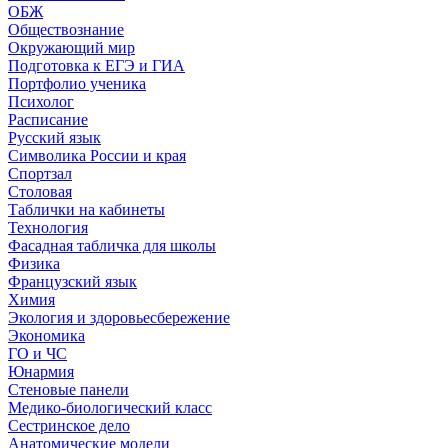
ОБЖ
Обществознание
Окружающий мир
Подготовка к ЕГЭ и ГИА
Портфолио ученика
Психолог
Расписание
Русский язык
Символика России и края
Спортзал
Столовая
Таблички на кабинеты
Технология
Фасадная табличка для школы
Физика
Французский язык
Химия
Экология и здоровьесбережение
Экономика
ГО и ЧС
Юнармия
Стеновые панели
Медико-биологический класс
Сестринское дело
Анатомические модели