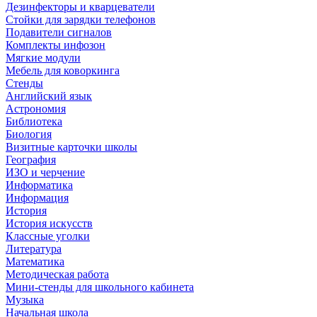
Дезинфекторы и кварцеватели
Стойки для зарядки телефонов
Подавители сигналов
Комплекты инфозон
Мягкие модули
Мебель для коворкинга
Стенды
Английский язык
Астрономия
Библиотека
Биология
Визитные карточки школы
География
ИЗО и черчение
Информатика
Информация
История
История искусств
Классные уголки
Литература
Математика
Методическая работа
Мини-стенды для школьного кабинета
Музыка
Начальная школа