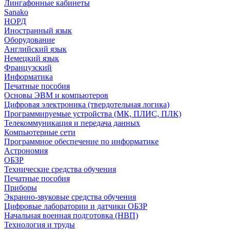
Лингафонные кабинеты
Sanako
НОРД
Иностранный язык
Оборудование
Английский язык
Немецкий язык
Французский
Информатика
Печатные пособия
Основы ЭВМ и компьютеров
Цифровая электроника (твердотельная логика)
Программируемые устройства (МК, ПЛИС, ПЛК)
Телекоммуникация и передача данных
Компьютерные сети
Программное обеспечение по информатике
Астрономия
ОБЗР
Технические средства обучения
Печатные пособия
Приборы
Экранно-звуковые средства обучения
Цифровые лаборатории и датчики ОБЗР
Начальная военная подготовка (НВП)
Технология и труды