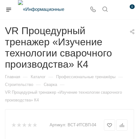
0
VR Процедурный
тренажер «Изучение
технологии сварочного
производства» К4
—
—
—
Главная
Каталог
Профессиональные тренажёры
—
—
Строительство
Сварка
VR Процедурный тренажер «Изучение технологии сварочного
производства» К4
Артикул:
ВСТ-ИТСВП-04