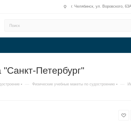
г. Челябинск, ул. Воровского, 63
 "Санкт-Петербург"
—
—
достроение
Физические учебные макеты по судостроению
И