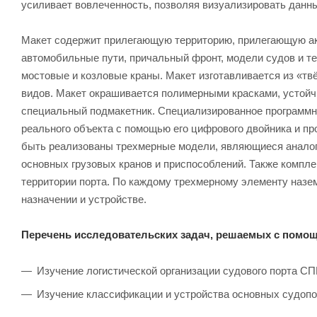
усиливает вовлеченность, позволяя визуализировать данн
Макет содержит прилегающую территорию, прилегающую ак
автомобильные пути, причальный фронт, модели судов и т
мостовые и козловые краны. Макет изготавливается из «тв
видов. Макет окрашивается полимерными красками, устойч
специальный подмакетник. Специализированное программно
реального объекта с помощью его цифрового двойника и пр
быть реализованы трехмерные модели, являющиеся аналога
основных грузовых кранов и приспособлений. Также компл
территории порта. По каждому трехмерному элементу назе
назначении и устройстве.
Перечень исследовательских задач, решаемых с помо
Изучение логистической организации судового порта С
Изучение классификации и устройства основных судоп