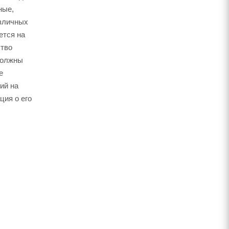
ные,
азличных
ется на
ство
должны
е
ий на
ция о его