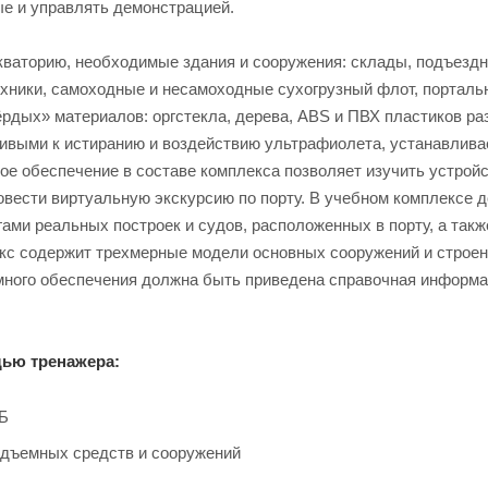
ые и управлять демонстрацией.
ваторию, необходимые здания и сооружения: склады, подъездн
ехники, самоходные и несамоходные сухогрузный флот, порталь
ёрдых» материалов: оргстекла, дерева, ABS и ПВХ пластиков р
ивыми к истиранию и воздействию ультрафиолета, устанавлива
е обеспечение в составе комплекса позволяет изучить устрой
овести виртуальную экскурсию по порту. В учебном комплексе 
ми реальных построек и судов, расположенных в порту, а такж
екс содержит трехмерные модели основных сооружений и строен
много обеспечения должна быть приведена справочная информа
щью тренажера:
ПБ
одъемных средств и сооружений