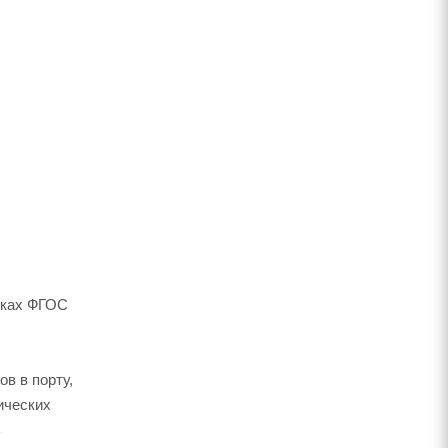
мках ФГОС
в в порту,
ических
ь