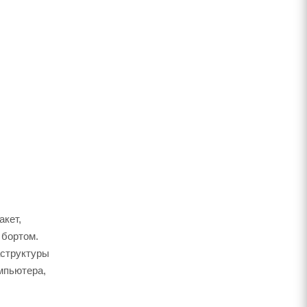
акет,
 бортом.
аструктуры
мпьютера,