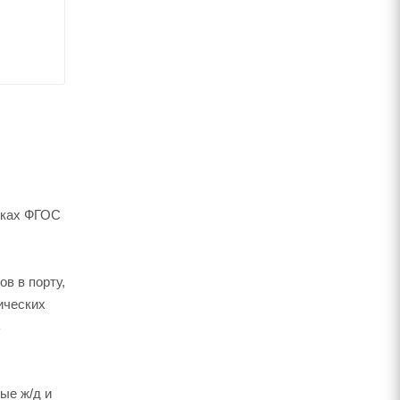
мках ФГОС
в в порту,
ических
ь
ые ж/д и