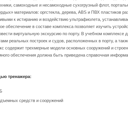
ехники, самоходные и несамоходные сухогрузный флот, порталь
ёрдых» материалов: оргстекла, дерева, ABS и ПВХ пластиков р
ивыми к истиранию и воздействию ультрафиолета, устанавлива
е обеспечение в составе комплекса позволяет изучить устрой
овести виртуальную экскурсию по порту. В учебном комплексе 
ми реальных построек и судов, расположенных в порту, а такж
екс содержит трехмерные модели основных сооружений и строен
много обеспечения должна быть приведена справочная информа
щью тренажера:
ПБ
одъемных средств и сооружений