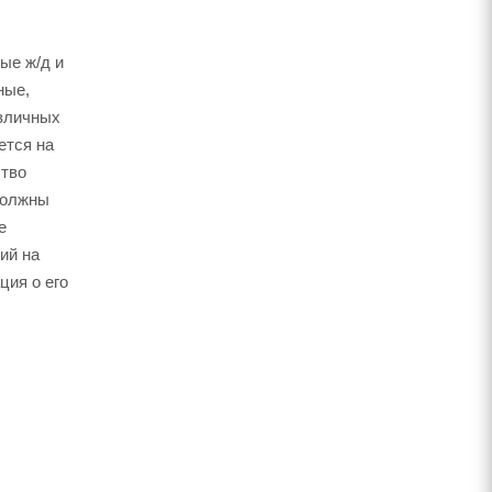
ые ж/д и
ные,
азличных
ется на
ство
должны
е
ий на
ция о его