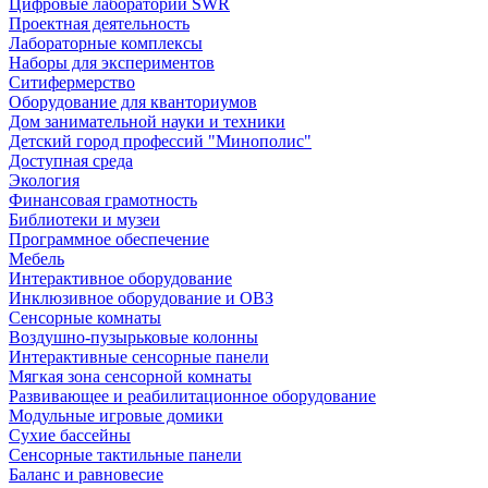
Цифровые лаборатории SWR
Проектная деятельность
Лабораторные комплексы
Наборы для экспериментов
Ситифермерство
Оборудование для кванториумов
Дом занимательной науки и техники
Детский город профессий "Минополис"
Доступная среда
Экология
Финансовая грамотность
Библиотеки и музеи
Программное обеспечение
Мебель
Интерактивное оборудование
Инклюзивное оборудование и ОВЗ
Cенсорные комнаты
Воздушно-пузырьковые колонны
Интерактивные сенсорные панели
Мягкая зона сенсорной комнаты
Развивающее и реабилитационное оборудование
Модульные игровые домики
Сухие бассейны
Сенсорные тактильные панели
Баланс и равновесие