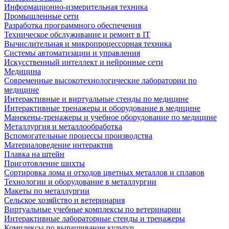
Информационно-измерительная техника
Промышленные сети
Разработка программного обеспечения
Техническое обслуживание и ремонт в IT
Вычислительная и микропроцессорная техника
Системы автоматизации и управления
Искусственный интеллект и нейронные сети
Медицина
Современные высокотехнологические лаборатории по
медицине
Интерактивные и виртуальные стенды по медицине
Интерактивные тренажеры и оборудование в медицине
Манекены-тренажеры и учебное оборудование по медицине
Металлургия и металлообработка
Вспомогательные процессы производства
Материаловедение интерактив
Плавка на штейн
Приготовление шихты
Сортировка лома и отходов цветных металлов и сплавов
Технологии и оборудование в металлургии
Макеты по металлургии
Сельское хозяйство и ветеринария
Виртуальные учебные комплексы по ветеринарии
Интерактивные лабораторные стенды и тренажеры
Комплексы по выращивание культур