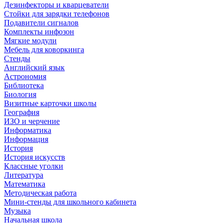
Дезинфекторы и кварцеватели
Стойки для зарядки телефонов
Подавители сигналов
Комплекты инфозон
Мягкие модули
Мебель для коворкинга
Стенды
Английский язык
Астрономия
Библиотека
Биология
Визитные карточки школы
География
ИЗО и черчение
Информатика
Информация
История
История искусств
Классные уголки
Литература
Математика
Методическая работа
Мини-стенды для школьного кабинета
Музыка
Начальная школа