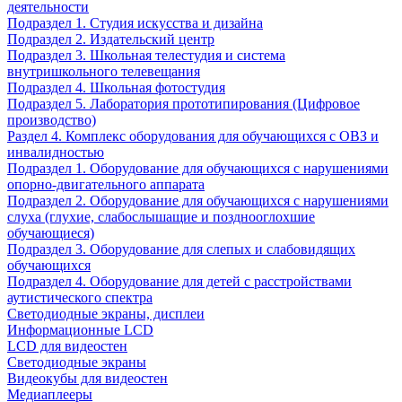
деятельности
Подраздел 1. Студия искусства и дизайна
Подраздел 2. Издательский центр
Подраздел 3. Школьная телестудия и система
внутришкольного телевещания
Подраздел 4. Школьная фотостудия
Подраздел 5. Лаборатория прототипирования (Цифровое
производство)
Раздел 4. Комплекс оборудования для обучающихся с ОВЗ и
инвалидностью
Подраздел 1. Оборудование для обучающихся с нарушениями
опорно-двигательного аппарата
Подраздел 2. Оборудование для обучающихся с нарушениями
слуха (глухие, слабослышащие и позднооглохшие
обучающиеся)
Подраздел 3. Оборудование для слепых и слабовидящих
обучающихся
Подраздел 4. Оборудование для детей с расстройствами
аутистического спектра
Светодиодные экраны, дисплеи
Информационные LCD
LCD для видеостен
Светодиодные экраны
Видеокубы для видеостен
Медиаплееры