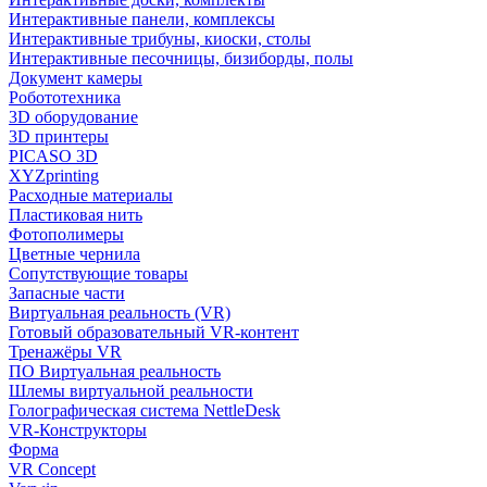
Интерактивные панели, комплексы
Интерактивные трибуны, киоски, столы
Интерактивные песочницы, бизиборды, полы
Документ камеры
Робототехника
3D оборудование
3D принтеры
PICASO 3D
XYZprinting
Расходные материалы
Пластиковая нить
Фотополимеры
Цветные чернила
Сопутствующие товары
Запасные части
Виртуальная реальность (VR)
Готовый образовательный VR-контент
Тренажёры VR
ПО Виртуальная реальность
Шлемы виртуальной реальности
Голографическая система NettleDesk
VR-Конструкторы
Форма
VR Concept