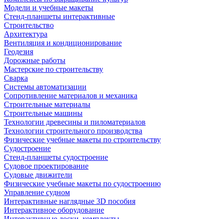
Модели и учебные макеты
Стенд-планшеты интерактивные
Строительство
Архитектура
Вентиляция и кондиционирование
Геодезия
Дорожные работы
Мастерские по строительству
Сварка
Системы автоматизации
Сопротивление материалов и механика
Строительные материалы
Строительные машины
Технологии древесины и пиломатериалов
Технологии строительного производства
Физические учебные макеты по строительству
Судостроение
Стенд-планшеты судостроение
Судовое проектирование
Судовые движители
Физические учебные макеты по судостроению
Управление судном
Интерактивные наглядные 3D пособия
Интерактивное оборудование
Интерактивные доски, комплекты