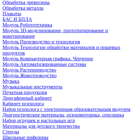
Обработка древесины
Обработка металла
Плакаты
БАС И БПЛА
Модуль Робототехника
Модуль 3D-моделирование, прототипирование и
макетирование
Модуль Производство и технология
Модуль Технологии обработки материалов и пищевых
продуктов
Модуль Компьютерная графика. Черчение
Модуль Автоматизированные системы
Модуль Растениеводство
Модуль Животноводство
Музыка
Музыкальные инструменты
Печатная продукция
Лингафонный кабинет
Кабинет психолога
Набор психолога с электронным образовательным модулем
Диагностические материалы, психомоторика, сенсорика
Набор игрушек и настольных игр
Материалы для детского творчества
Стенды
Школьные инфозоны