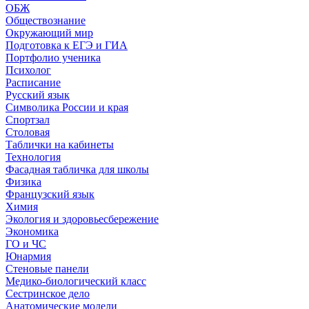
ОБЖ
Обществознание
Окружающий мир
Подготовка к ЕГЭ и ГИА
Портфолио ученика
Психолог
Расписание
Русский язык
Символика России и края
Спортзал
Столовая
Таблички на кабинеты
Технология
Фасадная табличка для школы
Физика
Французский язык
Химия
Экология и здоровьесбережение
Экономика
ГО и ЧС
Юнармия
Стеновые панели
Медико-биологический класс
Сестринское дело
Анатомические модели