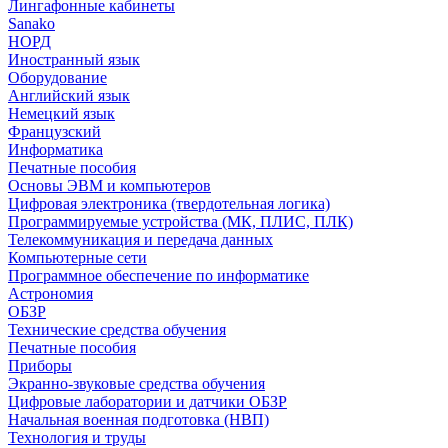
Лингафонные кабинеты
Sanako
НОРД
Иностранный язык
Оборудование
Английский язык
Немецкий язык
Французский
Информатика
Печатные пособия
Основы ЭВМ и компьютеров
Цифровая электроника (твердотельная логика)
Программируемые устройства (МК, ПЛИС, ПЛК)
Телекоммуникация и передача данных
Компьютерные сети
Программное обеспечение по информатике
Астрономия
ОБЗР
Технические средства обучения
Печатные пособия
Приборы
Экранно-звуковые средства обучения
Цифровые лаборатории и датчики ОБЗР
Начальная военная подготовка (НВП)
Технология и труды