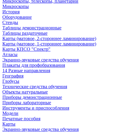
Микроскопы, телескопы, планетарии
Микроскопы
История
Оборудование
Стенды
Таблицы демонстрационные
Таблицы раздаточные
Карты (матовое, 2-стороннее ламинирование)
Карты (матовое, 1-стороннее ламинирование)
Карты КПСО "Спектр"
Атласы
Экранно-звуковые средства обучения
Плакаты для профобразования
14 Разные направления
География
Глобусы
Технические средства обучения
Объекты натуральные
Приборы демонстрационные
Приборы лабораторные
Инструменты и приспособления
Модели
Печатные пособия
Карты
Экранно-звуковые средства обучения