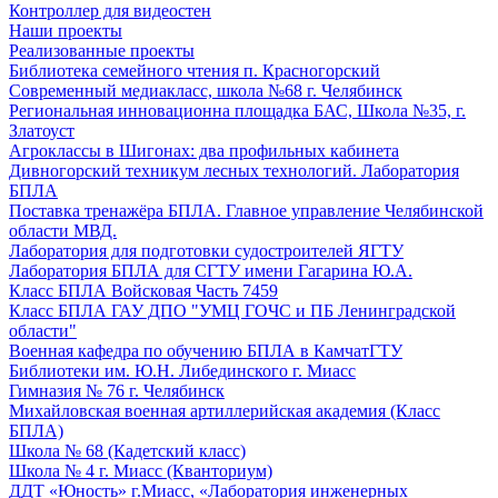
Контроллер для видеостен
Наши проекты
Реализованные проекты
Библиотека семейного чтения п. Красногорский
Современный медиакласс, школа №68 г. Челябинск
Региональная инновационна площадка БАС, Школа №35, г.
Златоуст
Агроклассы в Шигонах: два профильных кабинета
Дивногорский техникум лесных технологий. Лаборатория
БПЛА
Поставка тренажёра БПЛА. Главное управление Челябинской
области МВД.
Лаборатория для подготовки судостроителей ЯГТУ
Лаборатория БПЛА для СГТУ имени Гагарина Ю.А.
Класс БПЛА Войсковая Часть 7459
Класс БПЛА ГАУ ДПО "УМЦ ГОЧС и ПБ Ленинградской
области"
Военная кафедра по обучению БПЛА в КамчатГТУ
Библиотеки им. Ю.Н. Либединского г. Миасс
Гимназия № 76 г. Челябинск
Михайловская военная артиллерийская академия (Класс
БПЛА)
Школа № 68 (Кадетский класс)
Школа № 4 г. Миасс (Кванториум)
ДДТ «Юность» г.Миасс, «Лаборатория инженерных