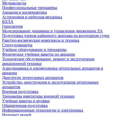
Медиаклассы
Профессиональные тренажёры
Авиация и космонавтика
Астрономия и небесная механика
БПЛА
Гироскопия
Моделирование динамики и управления движением ЛА
Подготовка членов кабинного экипажа на воздушном судне
Ракетно-космические комплексы и техника
Стенд-планшеты
Учебное оборудование и тренажеры
Физические учебные макеты по авиации
Техническое обслуживание, ремонт и эксплуатация
авиационной техники
Аэродинамика и аэромеханика летательных аппаратов в
авиации
Двигатели летательных аппаратов
Устройство, конструкция и эксплуатация летательных
аппаратов
Военная подготовка
Тренажеры имитаторы военной техники
Учебные макеты и муляжи
Общевоенная подготовка
Информационные технологии и электроника
Интернет вещей