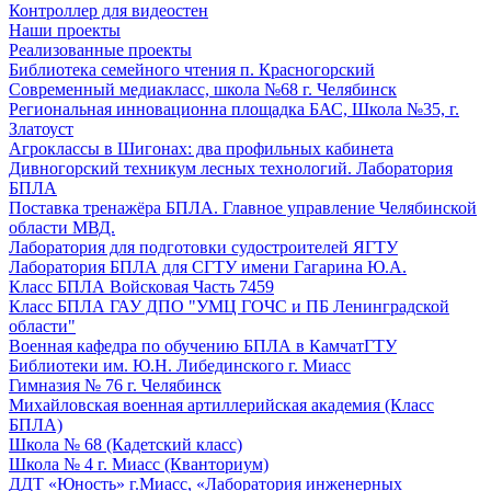
Контроллер для видеостен
Наши проекты
Реализованные проекты
Библиотека семейного чтения п. Красногорский
Современный медиакласс, школа №68 г. Челябинск
Региональная инновационна площадка БАС, Школа №35, г.
Златоуст
Агроклассы в Шигонах: два профильных кабинета
Дивногорский техникум лесных технологий. Лаборатория
БПЛА
Поставка тренажёра БПЛА. Главное управление Челябинской
области МВД.
Лаборатория для подготовки судостроителей ЯГТУ
Лаборатория БПЛА для СГТУ имени Гагарина Ю.А.
Класс БПЛА Войсковая Часть 7459
Класс БПЛА ГАУ ДПО "УМЦ ГОЧС и ПБ Ленинградской
области"
Военная кафедра по обучению БПЛА в КамчатГТУ
Библиотеки им. Ю.Н. Либединского г. Миасс
Гимназия № 76 г. Челябинск
Михайловская военная артиллерийская академия (Класс
БПЛА)
Школа № 68 (Кадетский класс)
Школа № 4 г. Миасс (Кванториум)
ДДТ «Юность» г.Миасс, «Лаборатория инженерных