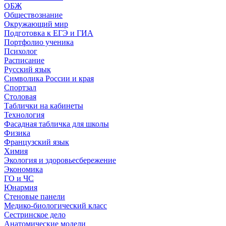
ОБЖ
Обществознание
Окружающий мир
Подготовка к ЕГЭ и ГИА
Портфолио ученика
Психолог
Расписание
Русский язык
Символика России и края
Спортзал
Столовая
Таблички на кабинеты
Технология
Фасадная табличка для школы
Физика
Французский язык
Химия
Экология и здоровьесбережение
Экономика
ГО и ЧС
Юнармия
Стеновые панели
Медико-биологический класс
Сестринское дело
Анатомические модели