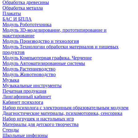
Обработка древесины
Обработка металла
Плакаты
БАС И БПЛА
Модуль Робототехника
Модуль 3D-моделирование, прототипирование и
макетирование
Модуль Производство и технология
Модуль Технологии обработки материалов и пищевых
продуктов
Модуль Компьютерная графика. Черчение
Модуль Автоматизированные системы
Модуль Растениеводство
Модуль Животноводство
Музыка
Музыкальные инструменты
Печатная продукция
Лингафонный кабинет
Кабинет психолога
Набор психолога с электронным образовательным модулем
Диагностические материалы, психомоторика, сенсорика
Набор игрушек и настольных игр
Материалы для детского творчества
Стенды
Школьные инфозоны