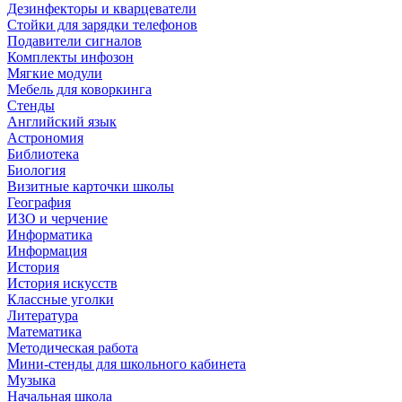
Дезинфекторы и кварцеватели
Стойки для зарядки телефонов
Подавители сигналов
Комплекты инфозон
Мягкие модули
Мебель для коворкинга
Стенды
Английский язык
Астрономия
Библиотека
Биология
Визитные карточки школы
География
ИЗО и черчение
Информатика
Информация
История
История искусств
Классные уголки
Литература
Математика
Методическая работа
Мини-стенды для школьного кабинета
Музыка
Начальная школа