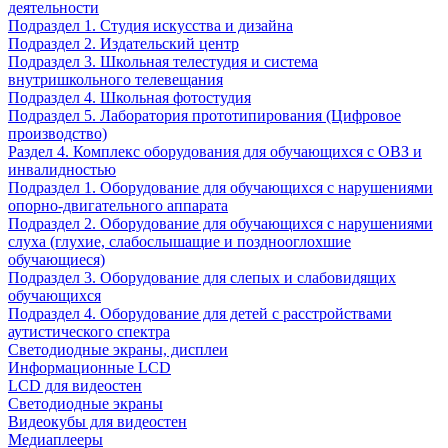
деятельности
Подраздел 1. Студия искусства и дизайна
Подраздел 2. Издательский центр
Подраздел 3. Школьная телестудия и система
внутришкольного телевещания
Подраздел 4. Школьная фотостудия
Подраздел 5. Лаборатория прототипирования (Цифровое
производство)
Раздел 4. Комплекс оборудования для обучающихся с ОВЗ и
инвалидностью
Подраздел 1. Оборудование для обучающихся с нарушениями
опорно-двигательного аппарата
Подраздел 2. Оборудование для обучающихся с нарушениями
слуха (глухие, слабослышащие и позднооглохшие
обучающиеся)
Подраздел 3. Оборудование для слепых и слабовидящих
обучающихся
Подраздел 4. Оборудование для детей с расстройствами
аутистического спектра
Светодиодные экраны, дисплеи
Информационные LCD
LCD для видеостен
Светодиодные экраны
Видеокубы для видеостен
Медиаплееры