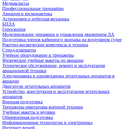
Медиаклассы
Профессиональные тренажёры
Авиация и космонавтика
Астрономия и небесная механика
БПЛА
Гироскопия
Моделирование динамики и управления движением ЛА
Подготовка членов кабинного экипажа на воздушном судне
Ракетно-космические комплексы и техника
Стенд-планшеты
Учебное оборудование и тренажеры
Физические учебные макеты по авиации
Техническое обслуживание, ремонт и эксплуатация
авиационной техники
Аэродинамика и аэромеханика летательных аппаратов в
авиации
Двигатели летательных аппаратов
Устройство, конструкция и эксплуатация летательных
аппаратов
Военная подготовка
Тренажеры имитаторы военной техники
Учебные макеты и муляжи
Общевоенная подготовка
Информационные технологии и электроника
Интернет вещей