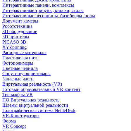
Интерактивные панели, комплексы
Интерактивные трибуны, киоски, столы
Интерактивные песочницы, бизиборды, полы
Документ камеры
Робототехника
3D оборудование
3D принтеры
PICASO 3D
XYZprinting
Расходные материалы
Пластиковая нить
Фотополимеры
Цветные чернила
Сопутствующие товары
Запасные части
Виртуальная реальность (VR)
Готовый образовательный VR-контент
Тренажёры VR
ПО Виртуальная реальность
Шлемы виртуальной реальности
Голографическая система NettleDesk
VR-Конструкторы
Форма
VR Concept