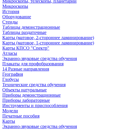
Микроскопы, телескопы, планетарии
Микроскопы
История
Оборудование
Стенды
Таблицы демонстрационные
Таблицы раздаточные
Карты (матовое, 2-стороннее ламинирование)
Карты (матовое, 1-стороннее ламинирование)
Карты КПСО "Спектр"
Атласы
Экранно-звуковые средства обучения
Плакаты для профобразования
14 Разные направления
География
Глобусы
Технические средства обучения
Объекты натуральные
Приборы демонстрационные
Приборы лабораторные
Инструменты и приспособления
Модели
Печатные пособия
Карты
Экранно-звуковые средства обучения