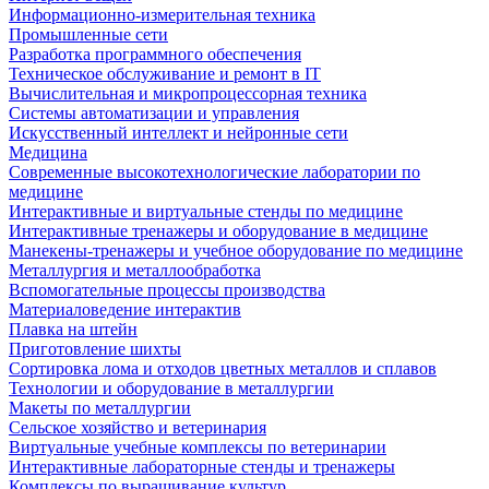
Информационно-измерительная техника
Промышленные сети
Разработка программного обеспечения
Техническое обслуживание и ремонт в IT
Вычислительная и микропроцессорная техника
Системы автоматизации и управления
Искусственный интеллект и нейронные сети
Медицина
Современные высокотехнологические лаборатории по
медицине
Интерактивные и виртуальные стенды по медицине
Интерактивные тренажеры и оборудование в медицине
Манекены-тренажеры и учебное оборудование по медицине
Металлургия и металлообработка
Вспомогательные процессы производства
Материаловедение интерактив
Плавка на штейн
Приготовление шихты
Сортировка лома и отходов цветных металлов и сплавов
Технологии и оборудование в металлургии
Макеты по металлургии
Сельское хозяйство и ветеринария
Виртуальные учебные комплексы по ветеринарии
Интерактивные лабораторные стенды и тренажеры
Комплексы по выращивание культур