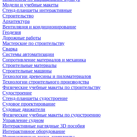
Модели и учебные макеты
Стенд-планшеты интерактивные
Строительство
Архитектура
Вентиляция и кондиционирование
Геодезия
Дорожные работы
Мастерские по строительству
Сварка
Системы автоматизации
Сопротивление материалов и механика
Строительные материалы
Строительные машины
Технологии древесины и пиломатериалов
Технологии строительного производства
Физические учебные макеты по строительству
Судостроение
Стенд-планшеты судостроение
Судовое проектирование
Судовые движители
Физические учебные макеты по судостроению
Управление судном
Интерактивные наглядные 3D пособия
Интерактивное оборудование
Интерактивные доски, комплекты