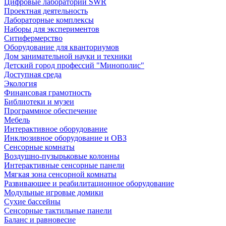
Цифровые лаборатории SWR
Проектная деятельность
Лабораторные комплексы
Наборы для экспериментов
Ситифермерство
Оборудование для кванториумов
Дом занимательной науки и техники
Детский город профессий "Минополис"
Доступная среда
Экология
Финансовая грамотность
Библиотеки и музеи
Программное обеспечение
Мебель
Интерактивное оборудование
Инклюзивное оборудование и ОВЗ
Cенсорные комнаты
Воздушно-пузырьковые колонны
Интерактивные сенсорные панели
Мягкая зона сенсорной комнаты
Развивающее и реабилитационное оборудование
Модульные игровые домики
Сухие бассейны
Сенсорные тактильные панели
Баланс и равновесие