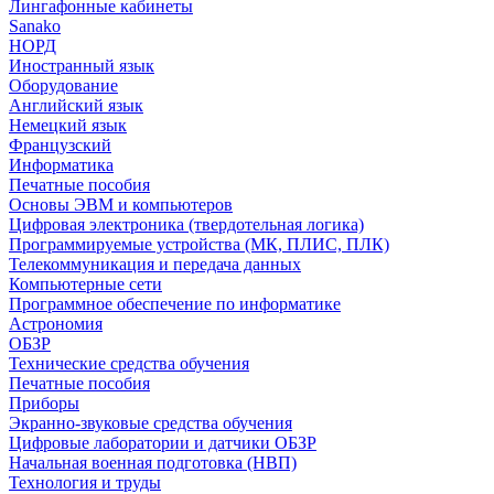
Лингафонные кабинеты
Sanako
НОРД
Иностранный язык
Оборудование
Английский язык
Немецкий язык
Французский
Информатика
Печатные пособия
Основы ЭВМ и компьютеров
Цифровая электроника (твердотельная логика)
Программируемые устройства (МК, ПЛИС, ПЛК)
Телекоммуникация и передача данных
Компьютерные сети
Программное обеспечение по информатике
Астрономия
ОБЗР
Технические средства обучения
Печатные пособия
Приборы
Экранно-звуковые средства обучения
Цифровые лаборатории и датчики ОБЗР
Начальная военная подготовка (НВП)
Технология и труды