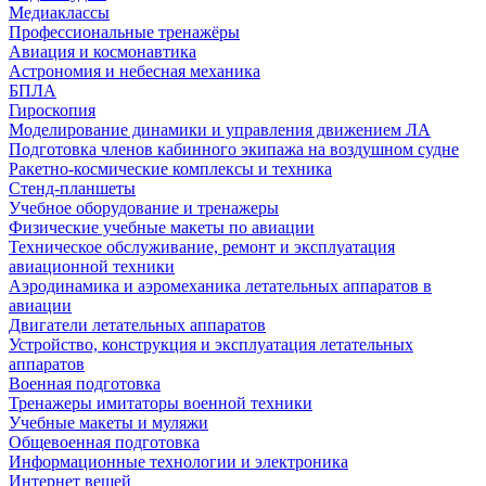
Медиаклассы
Профессиональные тренажёры
Авиация и космонавтика
Астрономия и небесная механика
БПЛА
Гироскопия
Моделирование динамики и управления движением ЛА
Подготовка членов кабинного экипажа на воздушном судне
Ракетно-космические комплексы и техника
Стенд-планшеты
Учебное оборудование и тренажеры
Физические учебные макеты по авиации
Техническое обслуживание, ремонт и эксплуатация
авиационной техники
Аэродинамика и аэромеханика летательных аппаратов в
авиации
Двигатели летательных аппаратов
Устройство, конструкция и эксплуатация летательных
аппаратов
Военная подготовка
Тренажеры имитаторы военной техники
Учебные макеты и муляжи
Общевоенная подготовка
Информационные технологии и электроника
Интернет вещей