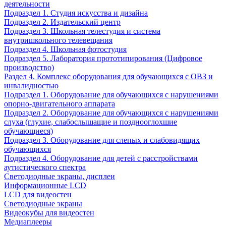
деятельности
Подраздел 1. Студия искусства и дизайна
Подраздел 2. Издательский центр
Подраздел 3. Школьная телестудия и система
внутришкольного телевещания
Подраздел 4. Школьная фотостудия
Подраздел 5. Лаборатория прототипирования (Цифровое
производство)
Раздел 4. Комплекс оборудования для обучающихся с ОВЗ и
инвалидностью
Подраздел 1. Оборудование для обучающихся с нарушениями
опорно-двигательного аппарата
Подраздел 2. Оборудование для обучающихся с нарушениями
слуха (глухие, слабослышащие и позднооглохшие
обучающиеся)
Подраздел 3. Оборудование для слепых и слабовидящих
обучающихся
Подраздел 4. Оборудование для детей с расстройствами
аутистического спектра
Светодиодные экраны, дисплеи
Информационные LCD
LCD для видеостен
Светодиодные экраны
Видеокубы для видеостен
Медиаплееры