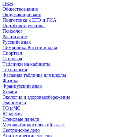
ОБЖ
Обществознание
Окружающий мир
Подготовка к ЕГЭ и ГИА
Портфолио ученика
Психолог
Расписание
Русский язык
Символика России и края
Спортзал
Столовая
Таблички на кабинеты
Технология
Фасадная табличка для школы
Физика
Французский язык
Химия
Экология и здоровьесбережение
Экономика
ГО и ЧС
Юнармия
Стеновые панели
Медико-биологический класс
Сестринское дело
Анатомические модели