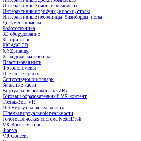
Интерактивные панели, комплексы
Интерактивные трибуны, киоски, столы
Интерактивные песочницы, бизиборды, полы
Документ камеры
Робототехника
3D оборудование
3D принтеры
PICASO 3D
XYZprinting
Расходные материалы
Пластиковая нить
Фотополимеры
Цветные чернила
Сопутствующие товары
Запасные части
Виртуальная реальность (VR)
Готовый образовательный VR-контент
Тренажёры VR
ПО Виртуальная реальность
Шлемы виртуальной реальности
Голографическая система NettleDesk
VR-Конструкторы
Форма
VR Concept