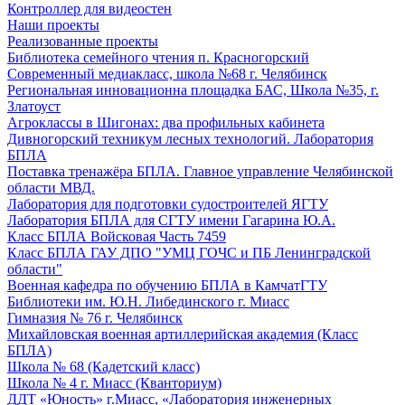
Контроллер для видеостен
Наши проекты
Реализованные проекты
Библиотека семейного чтения п. Красногорский
Современный медиакласс, школа №68 г. Челябинск
Региональная инновационна площадка БАС, Школа №35, г.
Златоуст
Агроклассы в Шигонах: два профильных кабинета
Дивногорский техникум лесных технологий. Лаборатория
БПЛА
Поставка тренажёра БПЛА. Главное управление Челябинской
области МВД.
Лаборатория для подготовки судостроителей ЯГТУ
Лаборатория БПЛА для СГТУ имени Гагарина Ю.А.
Класс БПЛА Войсковая Часть 7459
Класс БПЛА ГАУ ДПО "УМЦ ГОЧС и ПБ Ленинградской
области"
Военная кафедра по обучению БПЛА в КамчатГТУ
Библиотеки им. Ю.Н. Либединского г. Миасс
Гимназия № 76 г. Челябинск
Михайловская военная артиллерийская академия (Класс
БПЛА)
Школа № 68 (Кадетский класс)
Школа № 4 г. Миасс (Кванториум)
ДДТ «Юность» г.Миасс, «Лаборатория инженерных