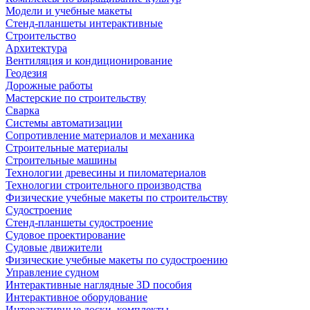
Модели и учебные макеты
Стенд-планшеты интерактивные
Строительство
Архитектура
Вентиляция и кондиционирование
Геодезия
Дорожные работы
Мастерские по строительству
Сварка
Системы автоматизации
Сопротивление материалов и механика
Строительные материалы
Строительные машины
Технологии древесины и пиломатериалов
Технологии строительного производства
Физические учебные макеты по строительству
Судостроение
Стенд-планшеты судостроение
Судовое проектирование
Судовые движители
Физические учебные макеты по судостроению
Управление судном
Интерактивные наглядные 3D пособия
Интерактивное оборудование
Интерактивные доски, комплекты