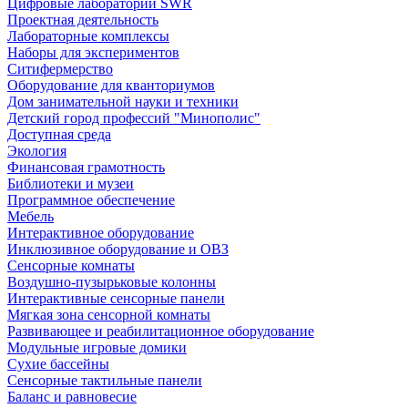
Цифровые лаборатории SWR
Проектная деятельность
Лабораторные комплексы
Наборы для экспериментов
Ситифермерство
Оборудование для кванториумов
Дом занимательной науки и техники
Детский город профессий "Минополис"
Доступная среда
Экология
Финансовая грамотность
Библиотеки и музеи
Программное обеспечение
Мебель
Интерактивное оборудование
Инклюзивное оборудование и ОВЗ
Cенсорные комнаты
Воздушно-пузырьковые колонны
Интерактивные сенсорные панели
Мягкая зона сенсорной комнаты
Развивающее и реабилитационное оборудование
Модульные игровые домики
Сухие бассейны
Сенсорные тактильные панели
Баланс и равновесие