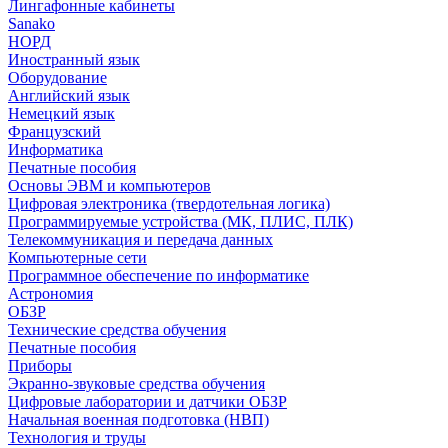
Лингафонные кабинеты
Sanako
НОРД
Иностранный язык
Оборудование
Английский язык
Немецкий язык
Французский
Информатика
Печатные пособия
Основы ЭВМ и компьютеров
Цифровая электроника (твердотельная логика)
Программируемые устройства (МК, ПЛИС, ПЛК)
Телекоммуникация и передача данных
Компьютерные сети
Программное обеспечение по информатике
Астрономия
ОБЗР
Технические средства обучения
Печатные пособия
Приборы
Экранно-звуковые средства обучения
Цифровые лаборатории и датчики ОБЗР
Начальная военная подготовка (НВП)
Технология и труды