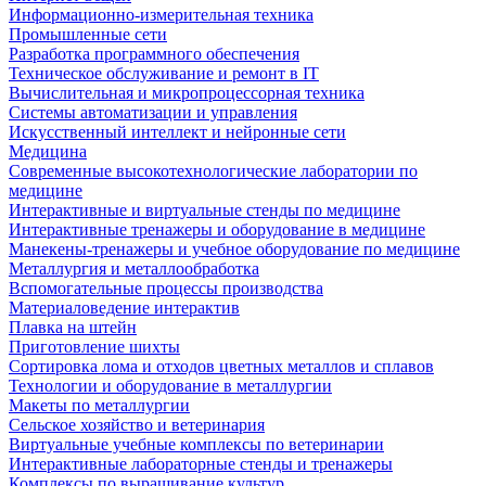
Информационно-измерительная техника
Промышленные сети
Разработка программного обеспечения
Техническое обслуживание и ремонт в IT
Вычислительная и микропроцессорная техника
Системы автоматизации и управления
Искусственный интеллект и нейронные сети
Медицина
Современные высокотехнологические лаборатории по
медицине
Интерактивные и виртуальные стенды по медицине
Интерактивные тренажеры и оборудование в медицине
Манекены-тренажеры и учебное оборудование по медицине
Металлургия и металлообработка
Вспомогательные процессы производства
Материаловедение интерактив
Плавка на штейн
Приготовление шихты
Сортировка лома и отходов цветных металлов и сплавов
Технологии и оборудование в металлургии
Макеты по металлургии
Сельское хозяйство и ветеринария
Виртуальные учебные комплексы по ветеринарии
Интерактивные лабораторные стенды и тренажеры
Комплексы по выращивание культур