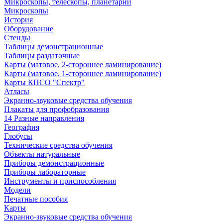
Микроскопы, телескопы, планетарии
Микроскопы
История
Оборудование
Стенды
Таблицы демонстрационные
Таблицы раздаточные
Карты (матовое, 2-стороннее ламинирование)
Карты (матовое, 1-стороннее ламинирование)
Карты КПСО "Спектр"
Атласы
Экранно-звуковые средства обучения
Плакаты для профобразования
14 Разные направления
География
Глобусы
Технические средства обучения
Объекты натуральные
Приборы демонстрационные
Приборы лабораторные
Инструменты и приспособления
Модели
Печатные пособия
Карты
Экранно-звуковые средства обучения