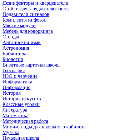
Дезинфекторы и кварцеватели
Стойки для зарядки телефонов
Подавители сигналов
Комплекты инфозон
Мягкие модули
Мебель для коворкинга
Стенды
Английский язык
Астрономия
Библиотека
Биология
Визитные карточки школы
География
ИЗО и черчение
Информатика
Информация
История
История искусств
Классные уголки
Литература
Математика
Методическая работа
Мини-стенды для школьного кабинета
Музыка
Начальная школа