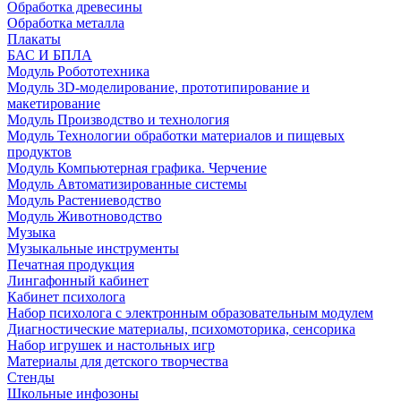
Обработка древесины
Обработка металла
Плакаты
БАС И БПЛА
Модуль Робототехника
Модуль 3D-моделирование, прототипирование и
макетирование
Модуль Производство и технология
Модуль Технологии обработки материалов и пищевых
продуктов
Модуль Компьютерная графика. Черчение
Модуль Автоматизированные системы
Модуль Растениеводство
Модуль Животноводство
Музыка
Музыкальные инструменты
Печатная продукция
Лингафонный кабинет
Кабинет психолога
Набор психолога с электронным образовательным модулем
Диагностические материалы, психомоторика, сенсорика
Набор игрушек и настольных игр
Материалы для детского творчества
Стенды
Школьные инфозоны