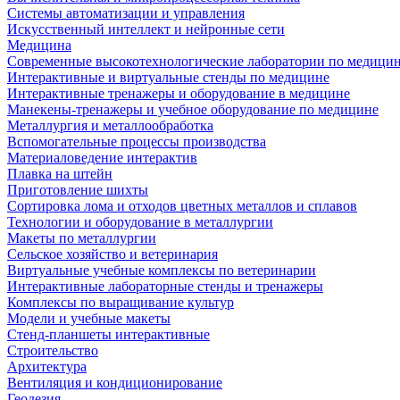
Системы автоматизации и управления
Искусственный интеллект и нейронные сети
Медицина
Современные высокотехнологические лаборатории по медици
Интерактивные и виртуальные стенды по медицине
Интерактивные тренажеры и оборудование в медицине
Манекены-тренажеры и учебное оборудование по медицине
Металлургия и металлообработка
Вспомогательные процессы производства
Материаловедение интерактив
Плавка на штейн
Приготовление шихты
Сортировка лома и отходов цветных металлов и сплавов
Технологии и оборудование в металлургии
Макеты по металлургии
Сельское хозяйство и ветеринария
Виртуальные учебные комплексы по ветеринарии
Интерактивные лабораторные стенды и тренажеры
Комплексы по выращивание культур
Модели и учебные макеты
Стенд-планшеты интерактивные
Строительство
Архитектура
Вентиляция и кондиционирование
Геодезия