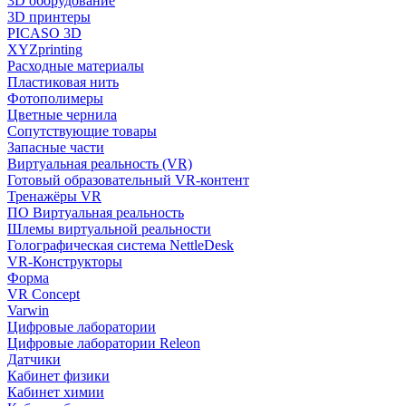
3D оборудование
3D принтеры
PICASO 3D
XYZprinting
Расходные материалы
Пластиковая нить
Фотополимеры
Цветные чернила
Сопутствующие товары
Запасные части
Виртуальная реальность (VR)
Готовый образовательный VR-контент
Тренажёры VR
ПО Виртуальная реальность
Шлемы виртуальной реальности
Голографическая система NettleDesk
VR-Конструкторы
Форма
VR Concept
Varwin
Цифровые лаборатории
Цифровые лаборатории Releon
Датчики
Кабинет физики
Кабинет химии