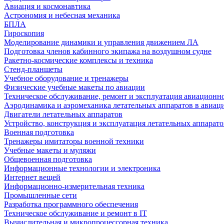
Авиация и космонавтика
Астрономия и небесная механика
БПЛА
Гироскопия
Моделирование динамики и управления движением ЛА
Подготовка членов кабинного экипажа на воздушном судне
Ракетно-космические комплексы и техника
Стенд-планшеты
Учебное оборудование и тренажеры
Физические учебные макеты по авиации
Техническое обслуживание, ремонт и эксплуатация авиационн
Аэродинамика и аэромеханика летательных аппаратов в авиац
Двигатели летательных аппаратов
Устройство, конструкция и эксплуатация летательных аппарато
Военная подготовка
Тренажеры имитаторы военной техники
Учебные макеты и муляжи
Общевоенная подготовка
Информационные технологии и электроника
Интернет вещей
Информационно-измерительная техника
Промышленные сети
Разработка программного обеспечения
Техническое обслуживание и ремонт в IT
Вычислительная и микропроцессорная техника