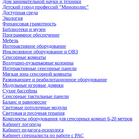
Дом занимательной науки и техники
Детский город профессий "Минополис"
Доступная среда
Экология
Финансовая грамотность
Библиотеки и музеи
Программное обеспечение
Мебель
Интерактивное оборудование
Инклюзивное оборудование и ОВЗ
Cенсорные комнаты
Воздушно-пузырьковые колонны
Интерактивные сенсорные панели
Мягкая зона сенсорной комнаты
Развивающее и реабилитационное оборудование
Модульные игровые домики
Сухие бассейны
Сенсорные тактильные панели
Баланс и равновесие
Световые потолочные модули
Световая и песочная терапия
Комплекты оборудования для сенсорных комнат 6-20 метров
Кабинет логопеда
Кабинет педагога-психолога
Кабинет специалиста по работе с РАС