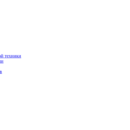
ой техники
ии
в