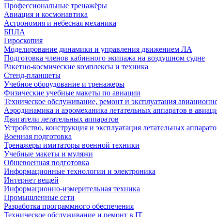
Профессиональные тренажёры
Авиация и космонавтика
Астрономия и небесная механика
БПЛА
Гироскопия
Моделирование динамики и управления движением ЛА
Подготовка членов кабинного экипажа на воздушном судне
Ракетно-космические комплексы и техника
Стенд-планшеты
Учебное оборудование и тренажеры
Физические учебные макеты по авиации
Техническое обслуживание, ремонт и эксплуатация авиационн
Аэродинамика и аэромеханика летательных аппаратов в авиац
Двигатели летательных аппаратов
Устройство, конструкция и эксплуатация летательных аппарато
Военная подготовка
Тренажеры имитаторы военной техники
Учебные макеты и муляжи
Общевоенная подготовка
Информационные технологии и электроника
Интернет вещей
Информационно-измерительная техника
Промышленные сети
Разработка программного обеспечения
Техническое обслуживание и ремонт в IT