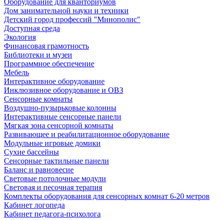
Оборудование для кванториумов
Дом занимательной науки и техники
Детский город профессий "Минополис"
Доступная среда
Экология
Финансовая грамотность
Библиотеки и музеи
Программное обеспечение
Мебель
Интерактивное оборудование
Инклюзивное оборудование и ОВЗ
Cенсорные комнаты
Воздушно-пузырьковые колонны
Интерактивные сенсорные панели
Мягкая зона сенсорной комнаты
Развивающее и реабилитационное оборудование
Модульные игровые домики
Сухие бассейны
Сенсорные тактильные панели
Баланс и равновесие
Световые потолочные модули
Световая и песочная терапия
Комплекты оборудования для сенсорных комнат 6-20 метров
Кабинет логопеда
Кабинет педагога-психолога