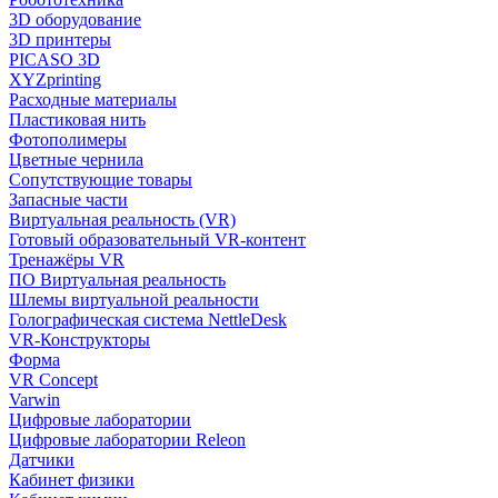
3D оборудование
3D принтеры
PICASO 3D
XYZprinting
Расходные материалы
Пластиковая нить
Фотополимеры
Цветные чернила
Сопутствующие товары
Запасные части
Виртуальная реальность (VR)
Готовый образовательный VR-контент
Тренажёры VR
ПО Виртуальная реальность
Шлемы виртуальной реальности
Голографическая система NettleDesk
VR-Конструкторы
Форма
VR Concept
Varwin
Цифровые лаборатории
Цифровые лаборатории Releon
Датчики
Кабинет физики