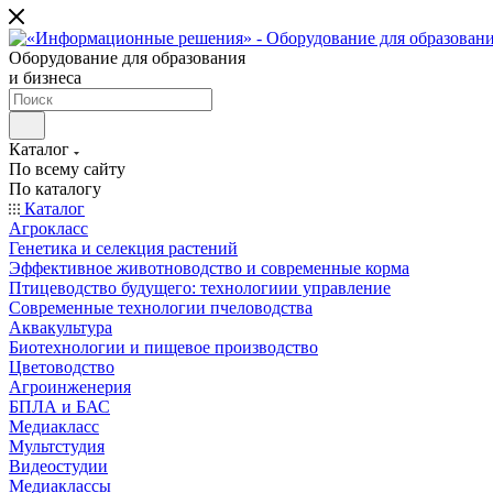
Оборудование для образования
и бизнеса
Каталог
По всему сайту
По каталогу
Каталог
Агрокласс
Генетика и селекция растений
Эффективное животноводство и современные корма
Птицеводство будущего: технологиии управление
Современные технологии пчеловодства
Аквакультура
Биотехнологии и пищевое производство
Цветоводство
Агроинженерия
БПЛА и БАС
Медиакласс
Мультстудия
Видеостудии
Медиаклассы