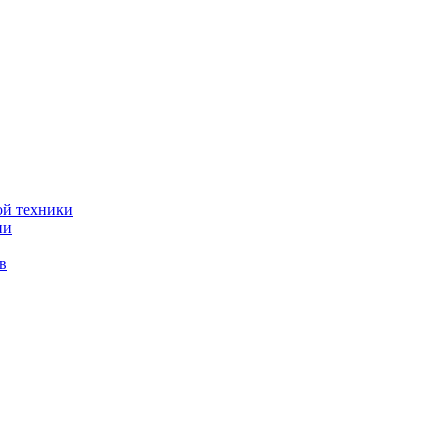
ой техники
ии
в