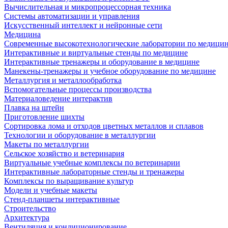
Вычислительная и микропроцессорная техника
Системы автоматизации и управления
Искусственный интеллект и нейронные сети
Медицина
Современные высокотехнологические лаборатории по медици
Интерактивные и виртуальные стенды по медицине
Интерактивные тренажеры и оборудование в медицине
Манекены-тренажеры и учебное оборудование по медицине
Металлургия и металлообработка
Вспомогательные процессы производства
Материаловедение интерактив
Плавка на штейн
Приготовление шихты
Сортировка лома и отходов цветных металлов и сплавов
Технологии и оборудование в металлургии
Макеты по металлургии
Сельское хозяйство и ветеринария
Виртуальные учебные комплексы по ветеринарии
Интерактивные лабораторные стенды и тренажеры
Комплексы по выращивание культур
Модели и учебные макеты
Стенд-планшеты интерактивные
Строительство
Архитектура
Вентиляция и кондиционирование