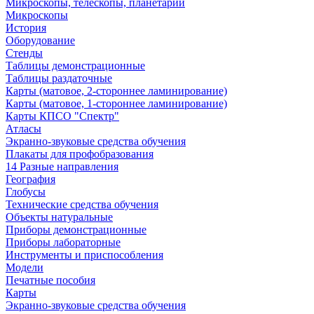
Микроскопы, телескопы, планетарии
Микроскопы
История
Оборудование
Стенды
Таблицы демонстрационные
Таблицы раздаточные
Карты (матовое, 2-стороннее ламинирование)
Карты (матовое, 1-стороннее ламинирование)
Карты КПСО "Спектр"
Атласы
Экранно-звуковые средства обучения
Плакаты для профобразования
14 Разные направления
География
Глобусы
Технические средства обучения
Объекты натуральные
Приборы демонстрационные
Приборы лабораторные
Инструменты и приспособления
Модели
Печатные пособия
Карты
Экранно-звуковые средства обучения