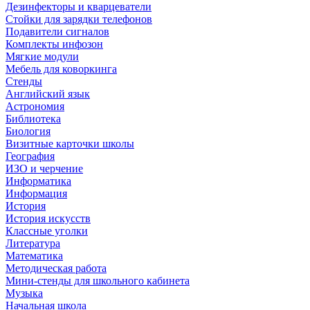
Дезинфекторы и кварцеватели
Стойки для зарядки телефонов
Подавители сигналов
Комплекты инфозон
Мягкие модули
Мебель для коворкинга
Стенды
Английский язык
Астрономия
Библиотека
Биология
Визитные карточки школы
География
ИЗО и черчение
Информатика
Информация
История
История искусств
Классные уголки
Литература
Математика
Методическая работа
Мини-стенды для школьного кабинета
Музыка
Начальная школа