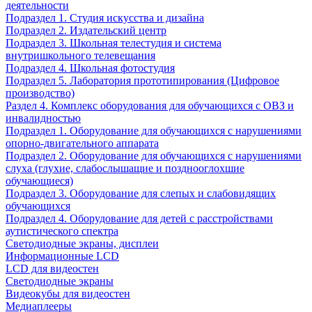
деятельности
Подраздел 1. Студия искусства и дизайна
Подраздел 2. Издательский центр
Подраздел 3. Школьная телестудия и система
внутришкольного телевещания
Подраздел 4. Школьная фотостудия
Подраздел 5. Лаборатория прототипирования (Цифровое
производство)
Раздел 4. Комплекс оборудования для обучающихся с ОВЗ и
инвалидностью
Подраздел 1. Оборудование для обучающихся с нарушениями
опорно-двигательного аппарата
Подраздел 2. Оборудование для обучающихся с нарушениями
слуха (глухие, слабослышащие и позднооглохшие
обучающиеся)
Подраздел 3. Оборудование для слепых и слабовидящих
обучающихся
Подраздел 4. Оборудование для детей с расстройствами
аутистического спектра
Светодиодные экраны, дисплеи
Информационные LCD
LCD для видеостен
Светодиодные экраны
Видеокубы для видеостен
Медиаплееры