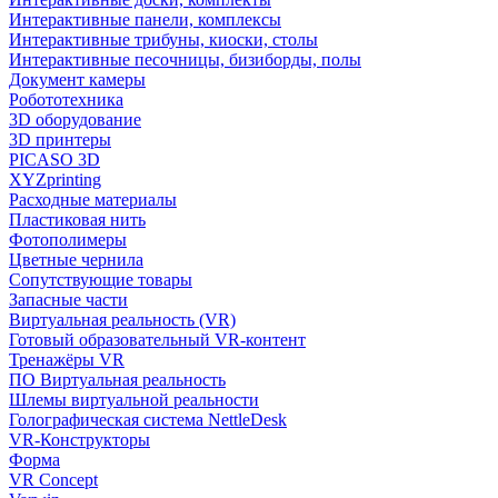
Интерактивные панели, комплексы
Интерактивные трибуны, киоски, столы
Интерактивные песочницы, бизиборды, полы
Документ камеры
Робототехника
3D оборудование
3D принтеры
PICASO 3D
XYZprinting
Расходные материалы
Пластиковая нить
Фотополимеры
Цветные чернила
Сопутствующие товары
Запасные части
Виртуальная реальность (VR)
Готовый образовательный VR-контент
Тренажёры VR
ПО Виртуальная реальность
Шлемы виртуальной реальности
Голографическая система NettleDesk
VR-Конструкторы
Форма
VR Concept