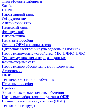
Лингафонные кабинеты
Sanako
НОРД
Иностранный язык
Оборудование
Английский язык
Немецкий язык
Французский
Информатика
Печатные пособия
Основы ЭВМ и компьютеров
Цифровая электроника (твердотельная логика)
Программируемые устройства (МК, ПЛИС, ПЛК)
Телекоммуникация и передача данных
Компьютерные сети
Программное обеспечение по информатике
Астрономия
ОБЗР
Технические средства обучения
Печатные пособия
Приборы
Экранно-звуковые средства обучения
Цифровые лаборатории и датчики ОБЗР
Начальная военная подготовка (НВП)
Технология и труды