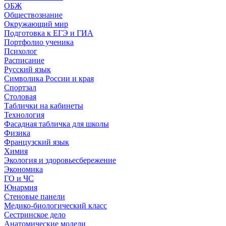
ОБЖ
Обществознание
Окружающий мир
Подготовка к ЕГЭ и ГИА
Портфолио ученика
Психолог
Расписание
Русский язык
Символика России и края
Спортзал
Столовая
Таблички на кабинеты
Технология
Фасадная табличка для школы
Физика
Французский язык
Химия
Экология и здоровьесбережение
Экономика
ГО и ЧС
Юнармия
Стеновые панели
Медико-биологический класс
Сестринское дело
Анатомические модели