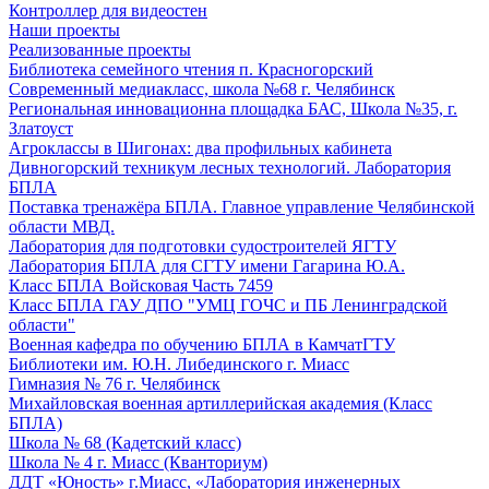
Контроллер для видеостен
Наши проекты
Реализованные проекты
Библиотека семейного чтения п. Красногорский
Современный медиакласс, школа №68 г. Челябинск
Региональная инновационна площадка БАС, Школа №35, г.
Златоуст
Агроклассы в Шигонах: два профильных кабинета
Дивногорский техникум лесных технологий. Лаборатория
БПЛА
Поставка тренажёра БПЛА. Главное управление Челябинской
области МВД.
Лаборатория для подготовки судостроителей ЯГТУ
Лаборатория БПЛА для СГТУ имени Гагарина Ю.А.
Класс БПЛА Войсковая Часть 7459
Класс БПЛА ГАУ ДПО "УМЦ ГОЧС и ПБ Ленинградской
области"
Военная кафедра по обучению БПЛА в КамчатГТУ
Библиотеки им. Ю.Н. Либединского г. Миасс
Гимназия № 76 г. Челябинск
Михайловская военная артиллерийская академия (Класс
БПЛА)
Школа № 68 (Кадетский класс)
Школа № 4 г. Миасс (Кванториум)
ДДТ «Юность» г.Миасс, «Лаборатория инженерных