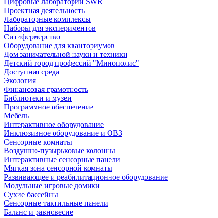
Цифровые лаборатории SWR
Проектная деятельность
Лабораторные комплексы
Наборы для экспериментов
Ситифермерство
Оборудование для кванториумов
Дом занимательной науки и техники
Детский город профессий "Минополис"
Доступная среда
Экология
Финансовая грамотность
Библиотеки и музеи
Программное обеспечение
Мебель
Интерактивное оборудование
Инклюзивное оборудование и ОВЗ
Cенсорные комнаты
Воздушно-пузырьковые колонны
Интерактивные сенсорные панели
Мягкая зона сенсорной комнаты
Развивающее и реабилитационное оборудование
Модульные игровые домики
Сухие бассейны
Сенсорные тактильные панели
Баланс и равновесие