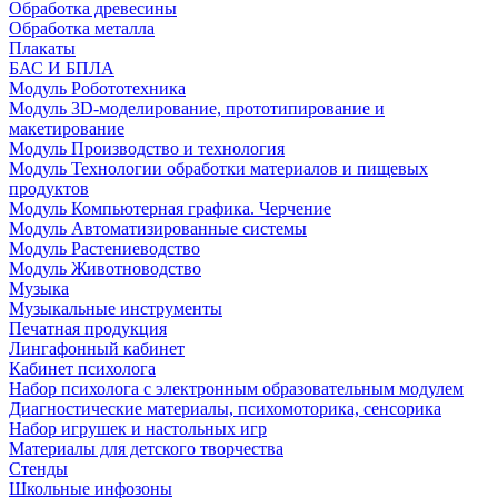
Обработка древесины
Обработка металла
Плакаты
БАС И БПЛА
Модуль Робототехника
Модуль 3D-моделирование, прототипирование и
макетирование
Модуль Производство и технология
Модуль Технологии обработки материалов и пищевых
продуктов
Модуль Компьютерная графика. Черчение
Модуль Автоматизированные системы
Модуль Растениеводство
Модуль Животноводство
Музыка
Музыкальные инструменты
Печатная продукция
Лингафонный кабинет
Кабинет психолога
Набор психолога с электронным образовательным модулем
Диагностические материалы, психомоторика, сенсорика
Набор игрушек и настольных игр
Материалы для детского творчества
Стенды
Школьные инфозоны