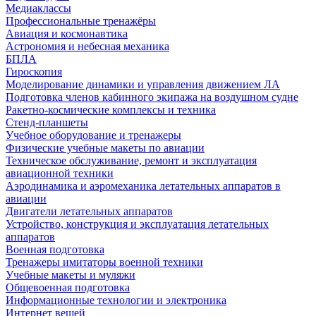
Медиаклассы
Профессиональные тренажёры
Авиация и космонавтика
Астрономия и небесная механика
БПЛА
Гироскопия
Моделирование динамики и управления движением ЛА
Подготовка членов кабинного экипажа на воздушном судне
Ракетно-космические комплексы и техника
Стенд-планшеты
Учебное оборудование и тренажеры
Физические учебные макеты по авиации
Техническое обслуживание, ремонт и эксплуатация
авиационной техники
Аэродинамика и аэромеханика летательных аппаратов в
авиации
Двигатели летательных аппаратов
Устройство, конструкция и эксплуатация летательных
аппаратов
Военная подготовка
Тренажеры имитаторы военной техники
Учебные макеты и муляжи
Общевоенная подготовка
Информационные технологии и электроника
Интернет вещей