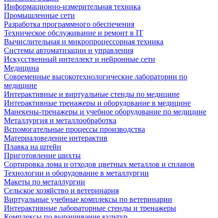
Информационно-измерительная техника
Промышленные сети
Разработка программного обеспечения
Техническое обслуживание и ремонт в IT
Вычислительная и микропроцессорная техника
Системы автоматизации и управления
Искусственный интеллект и нейронные сети
Медицина
Современные высокотехнологические лаборатории по
медицине
Интерактивные и виртуальные стенды по медицине
Интерактивные тренажеры и оборудование в медицине
Манекены-тренажеры и учебное оборудование по медицине
Металлургия и металлообработка
Вспомогательные процессы производства
Материаловедение интерактив
Плавка на штейн
Приготовление шихты
Сортировка лома и отходов цветных металлов и сплавов
Технологии и оборудование в металлургии
Макеты по металлургии
Сельское хозяйство и ветеринария
Виртуальные учебные комплексы по ветеринарии
Интерактивные лабораторные стенды и тренажеры
Комплексы по выращивание культур