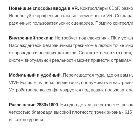
Новейшие способы ввода в VR.
Контроллеры 6DoF, разн
Используйте профессиональные возможности VR. Создавай
различных пользовательских сценариев. Помимо контролле
Внутренний трекинг.
Не требует подключения к ПК и устан
Наслаждайтесь безграничным трекингом в любой точке мир
от проводов и внешних датчиков. Соответственно это преж
систем виртуальной реальности может привести к травмам.
Мобильный и удобный.
Перемещается туда, где он вам н
VIVE Focus Plus легко перевозить, обслуживать и настраив
Устройство легко конфигурируется под ваших пользовател
Разрешение 2880х1600.
Ни одна деталь не останется неза
чёткостью благодаря высокой плотности точек экрана - 61
высокого уровня