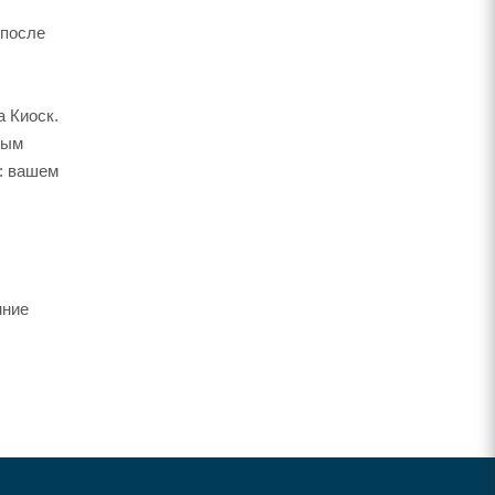
 после
 Киоск.
ным
: вашем
нние