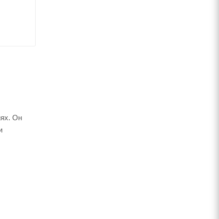
ях. Он
и