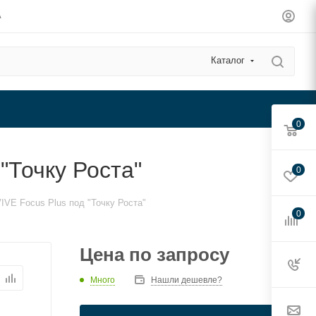
А
Каталог
0
"Точку Роста"
0
VE Focus Plus под "Точку Роста"
0
Цена по запросу
Много
Нашли дешевле?