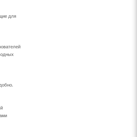
щие для
зователей
оводных
добно.
ей
мами