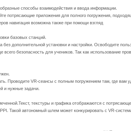
ообразные способы взаимодействия и ввода информации.
те потрясающие приложения для полного погружения, подходя
ров навигация возможна также при помощи взгляд
овки базовых станций.
а без дополнительной установки и настройки. Освободите поль
де всего безопасность для учеников. Так как использование пр
ужен.
ать. Проводите VR-сеансы с полным погружением там, где вам у
ей и нужные задачи.
меченной.Текст, текстуры и графика отображаются с потрясающ
5 PPI. Такой автономный шлем может конкурировать с VR-систе