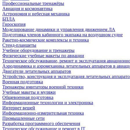
Профессиональные тренажёры
Авиация и космонавтика
Астрономия и небесная механика
БПЛА
Гироскопия
Моделирование динамики и управления движением ЛА
Подготовка членов кабинного экипажа на воздушном судне
Ракетно-космические комплексы и техника
Стенд-планшеты
Учебное оборудование и тренажеры
Физические учебные макеты по авиации
Техническое обслуживание, ремонт и эксплуатация авиационн
Аэродинамика и аэромеханика летательных аппаратов в авиац
Двигатели летательных аппаратов
Устройство, конструкция и эксплуатация летательных аппарато
Военная подготовка
Тренажеры имитаторы военной техники
Учебные макеты и муляжи
Общевоенная подготовка
Информационные технологии и электроника
Интернет вещей
Информационно-измерительная техника
Промышленные сети
Разработка программного обеспечения
Техническое обслуживание и ремонт в IT