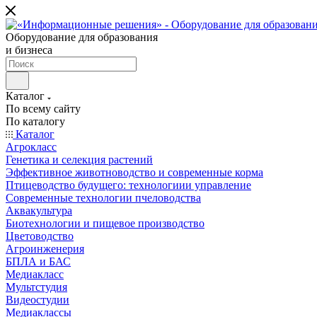
Оборудование для образования
и бизнеса
Каталог
По всему сайту
По каталогу
Каталог
Агрокласс
Генетика и селекция растений
Эффективное животноводство и современные корма
Птицеводство будущего: технологиии управление
Современные технологии пчеловодства
Аквакультура
Биотехнологии и пищевое производство
Цветоводство
Агроинженерия
БПЛА и БАС
Медиакласс
Мультстудия
Видеостудии
Медиаклассы