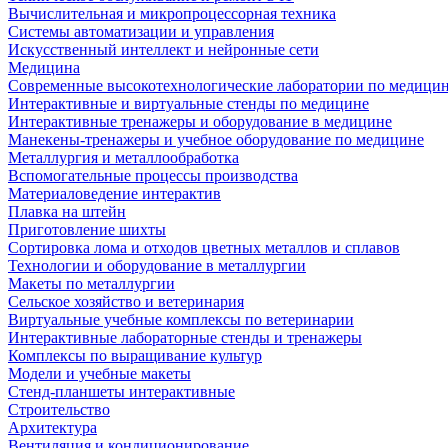
Вычислительная и микропроцессорная техника
Системы автоматизации и управления
Искусственный интеллект и нейронные сети
Медицина
Современные высокотехнологические лаборатории по медици
Интерактивные и виртуальные стенды по медицине
Интерактивные тренажеры и оборудование в медицине
Манекены-тренажеры и учебное оборудование по медицине
Металлургия и металлообработка
Вспомогательные процессы производства
Материаловедение интерактив
Плавка на штейн
Приготовление шихты
Сортировка лома и отходов цветных металлов и сплавов
Технологии и оборудование в металлургии
Макеты по металлургии
Сельское хозяйство и ветеринария
Виртуальные учебные комплексы по ветеринарии
Интерактивные лабораторные стенды и тренажеры
Комплексы по выращивание культур
Модели и учебные макеты
Стенд-планшеты интерактивные
Строительство
Архитектура
Вентиляция и кондиционирование