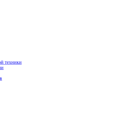
ой техники
ии
в