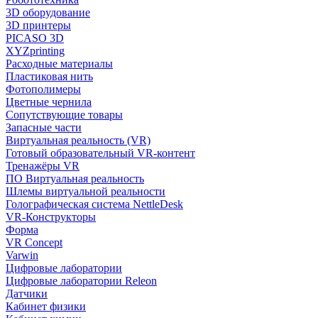
3D оборудование
3D принтеры
PICASO 3D
XYZprinting
Расходные материалы
Пластиковая нить
Фотополимеры
Цветные чернила
Сопутствующие товары
Запасные части
Виртуальная реальность (VR)
Готовый образовательный VR-контент
Тренажёры VR
ПО Виртуальная реальность
Шлемы виртуальной реальности
Голографическая система NettleDesk
VR-Конструкторы
Форма
VR Concept
Varwin
Цифровые лаборатории
Цифровые лаборатории Releon
Датчики
Кабинет физики