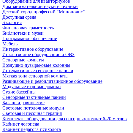
Оборудование для кванториумов
Дом занимательной науки и техники
Детский город профессий "Минополис"
Доступная среда
Экология
Финансовая грамотность
Библиотеки и музеи
Программное обеспечение
Мебель
Интерактивное оборудование
Инклюзивное оборудование и ОВЗ
Cенсорные комнаты
Воздушно-пузырьковые колонны
Интерактивные сенсорные панели
Мягкая зона сенсорной комнаты
Развивающее и реабилитационное оборудование
Модульные игровые домики
Сухие бассейны
Сенсорные тактильные панели
Баланс и равновесие
Световые потолочные модули
Световая и песочная терапия
Комплекты оборудования для сенсорных комнат 6-20 метров
Кабинет логопеда
Кабинет педагога-психолога