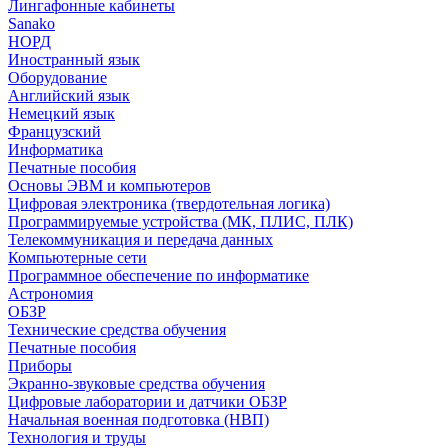
Лингафонные кабинеты
Sanako
НОРД
Иностранный язык
Оборудование
Английский язык
Немецкий язык
Французский
Информатика
Печатные пособия
Основы ЭВМ и компьютеров
Цифровая электроника (твердотельная логика)
Программируемые устройства (МК, ПЛИС, ПЛК)
Телекоммуникация и передача данных
Компьютерные сети
Программное обеспечение по информатике
Астрономия
ОБЗР
Технические средства обучения
Печатные пособия
Приборы
Экранно-звуковые средства обучения
Цифровые лаборатории и датчики ОБЗР
Начальная военная подготовка (НВП)
Технология и труды