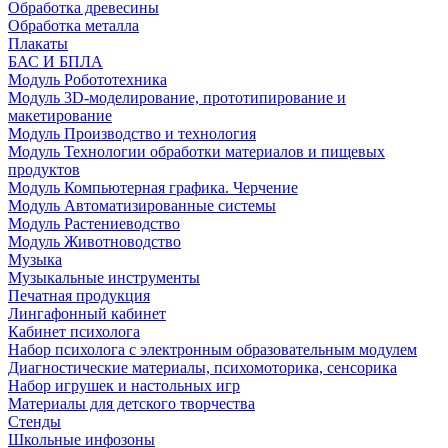
Обработка древесины
Обработка металла
Плакаты
БАС И БПЛА
Модуль Робототехника
Модуль 3D-моделирование, прототипирование и
макетирование
Модуль Производство и технология
Модуль Технологии обработки материалов и пищевых
продуктов
Модуль Компьютерная графика. Черчение
Модуль Автоматизированные системы
Модуль Растениеводство
Модуль Животноводство
Музыка
Музыкальные инструменты
Печатная продукция
Лингафонный кабинет
Кабинет психолога
Набор психолога с электронным образовательным модулем
Диагностические материалы, психомоторика, сенсорика
Набор игрушек и настольных игр
Материалы для детского творчества
Стенды
Школьные инфозоны