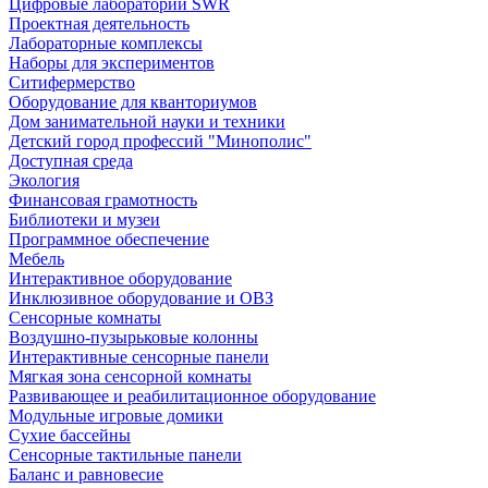
Цифровые лаборатории SWR
Проектная деятельность
Лабораторные комплексы
Наборы для экспериментов
Ситифермерство
Оборудование для кванториумов
Дом занимательной науки и техники
Детский город профессий "Минополис"
Доступная среда
Экология
Финансовая грамотность
Библиотеки и музеи
Программное обеспечение
Мебель
Интерактивное оборудование
Инклюзивное оборудование и ОВЗ
Cенсорные комнаты
Воздушно-пузырьковые колонны
Интерактивные сенсорные панели
Мягкая зона сенсорной комнаты
Развивающее и реабилитационное оборудование
Модульные игровые домики
Сухие бассейны
Сенсорные тактильные панели
Баланс и равновесие