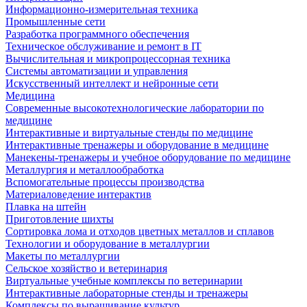
Информационно-измерительная техника
Промышленные сети
Разработка программного обеспечения
Техническое обслуживание и ремонт в IT
Вычислительная и микропроцессорная техника
Системы автоматизации и управления
Искусственный интеллект и нейронные сети
Медицина
Современные высокотехнологические лаборатории по
медицине
Интерактивные и виртуальные стенды по медицине
Интерактивные тренажеры и оборудование в медицине
Манекены-тренажеры и учебное оборудование по медицине
Металлургия и металлообработка
Вспомогательные процессы производства
Материаловедение интерактив
Плавка на штейн
Приготовление шихты
Сортировка лома и отходов цветных металлов и сплавов
Технологии и оборудование в металлургии
Макеты по металлургии
Сельское хозяйство и ветеринария
Виртуальные учебные комплексы по ветеринарии
Интерактивные лабораторные стенды и тренажеры
Комплексы по выращивание культур