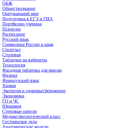
ОБЖ
Обществознание
Окружающий мир
Подготовка к ЕГЭ и ГИА
Портфолио ученика
Психолог
Расписание
Русский язык
Символика России и края
Спортзал
Столовая
Таблички на кабинеты
Технология
Фасадная табличка для школы
Физика
Французский язык
Химия
Экология и здоровьесбережение
Экономика
ГО и ЧС
Юнармия
Стеновые панели
Медико-биологический класс
Сестринское дело
Анатомические модели