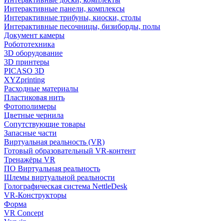
Интерактивные панели, комплексы
Интерактивные трибуны, киоски, столы
Интерактивные песочницы, бизиборды, полы
Документ камеры
Робототехника
3D оборудование
3D принтеры
PICASO 3D
XYZprinting
Расходные материалы
Пластиковая нить
Фотополимеры
Цветные чернила
Сопутствующие товары
Запасные части
Виртуальная реальность (VR)
Готовый образовательный VR-контент
Тренажёры VR
ПО Виртуальная реальность
Шлемы виртуальной реальности
Голографическая система NettleDesk
VR-Конструкторы
Форма
VR Concept