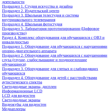
деятельности
Подраздел 1. Студия искусства и дизайна
Подраздел 2. Издательский центр
Подраздел 3. Школьная телестудия и система
внутришкольного телевещания
Подраздел 4. Школьная фотостудия
Подраздел 5. Лаборатория прототипирования (Цифровое
производство)
Раздел 4. Комплекс оборудования для обучающихся с ОВЗ и
инвалидностью
Подраздел 1. Оборудование для обучающихся с нарушениями
опорно-двигательного аппарата
Подраздел 2. Оборудование для обучающихся с нарушениями
слуха (глухие, слабослышащие и позднооглохшие
обучающиеся)
Подраздел 3. Оборудование для слепых и слабовидящих
обучающихся
Подраздел 4. Оборудование для детей с расстройствами
аутистического спектра
Светодиодные экраны, дисплеи
Информационные LCD
LCD для видеостен
Светодиодные экраны
Видеокубы для видеостен
Медиаплееры