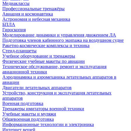
Медиаклассы
Профессиональные тренажёры
Авиация и космонавтика
Астрономия и небесная механика
БПЛА
Гироскопия
Моделирование динамики и управления движением ЛА
Подготовка членов кабинного экипажа на воздушном судне
Ракетно-космические комплексы и техника
Стенд-планшеты
Учебное оборудование и тренажеры
Физические учебные макеты по авиации
Техническое обслуживание, ремонт и эксплуатация
авиационной техники
Аэродинамика и аэромеханика летательных аппаратов в
авиации
Двигатели летательных аппаратов
Устройство, конструкция и эксплуатация летательных
аппаратов
Военная подготовка
Тренажеры имитаторы военной техники
Учебные макеты и муляжи
Общевоенная подготовка
Информационные технологии и электроника
Интернет вещей