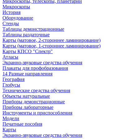
Микроскопы, телескопы, планетарии
Микроскопы
История
Оборудование
Стенды
Таблицы демонстрационные
Таблицы раздаточные
Карты (матовое, 2-стороннее ламинирование)
Карты (матовое, 1-стороннее ламинирование)
Карты КПСО "Спектр"
Атласы
Экранно-звуковые средства обучения
Плакаты для профобразования
14 Разные направления
География
Глобусы
Технические средства обучения
Объекты натуральные
Приборы демонстрационные
Приборы лабораторные
Инструменты и приспособления
Модели
Печатные пособия
Карты
Экранно-звуковые средства обучения