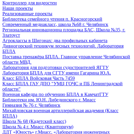
Контроллер для видеостен
Наши проекты
Реализованные проекты
Библиотека семейного чтения п. Красногорский
Современный медиакласс, школа №68 г. Челябинск
Региональная инновационна площадка БАС, Школа №35, г.
Златоуст
Агроклассы в Шигонах: два профильных кабинета
Дивногорский техникум лесных технологий. Лаборатория
БПЛА
Поставка тренажёра БПЛА. Главное управление Челябинской
области МВД.
Лаборатория для подготовки судостроителей ЯГТУ
Лаборатория БПЛА для СГТУ имени Гагарина Ю.А.
Класс БПЛА Войсковая Часть 7459
Класс БПЛА ГАУ ДПО "УМЦ ГОЧС и ПБ Ленинградской
области"
Военная кафедра по обучению БПЛА в КамчатГТУ
Библиотеки им. Ю.Н. Либединского г. Миасс
Гимназия № 76 г. Челябинск
Михайловская военная артиллерийская академия (Класс
БПЛА)
Школа № 68 (Кадетский класс)
Школа № 4 г. Миасс (Кванториум)
ДДТ «Юность» г.Миасс, «Лаборатория инженерных