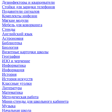
Дезинфекторы и кварцеватели
Стойки для зарядки телефонов
Подавители сигналов
Комплекты инфозон
Мягкие модули
Мебель для коворкинга
Стенды
Английский язык
Астрономия
Библиотека
Биология
Визитные карточки школы
География
ИЗО и черчение
Информатика
Информация
История
История искусств
Классные уголки
Литература
Математика
Методическая работа
Мини-стенды для школьного кабинета
Музыка
Начальная школа