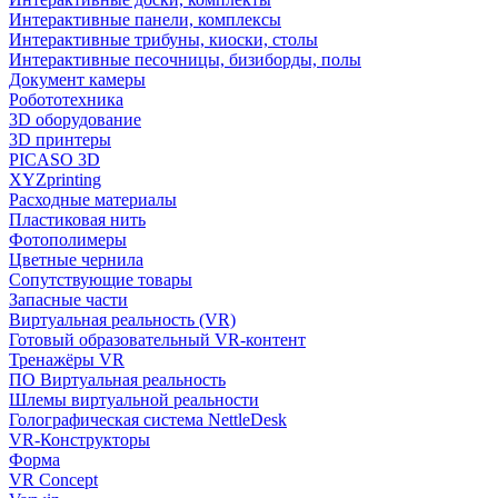
Интерактивные панели, комплексы
Интерактивные трибуны, киоски, столы
Интерактивные песочницы, бизиборды, полы
Документ камеры
Робототехника
3D оборудование
3D принтеры
PICASO 3D
XYZprinting
Расходные материалы
Пластиковая нить
Фотополимеры
Цветные чернила
Сопутствующие товары
Запасные части
Виртуальная реальность (VR)
Готовый образовательный VR-контент
Тренажёры VR
ПО Виртуальная реальность
Шлемы виртуальной реальности
Голографическая система NettleDesk
VR-Конструкторы
Форма
VR Concept