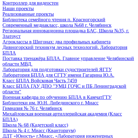
Контроллер для видеостен
Наши проекты
Реализованные проекты
Библиотека семейного чтения п. Красногорский
Современный медиакласс, школа №68 г. Челябинск
Региональная инновационна площадка БАС, Школа №35, г.
Златоуст
Агроклассы в Шигонах: два профильных кабинета
Дивногорский техникум лесных технологий. Лаборатория
БПЛА
Поставка тренажёра БПЛА. Главное управление Челябинской
области МВД.
Лаборатория для подготовки судостроителей ЯГТУ
Лаборатория БПЛА для СГТУ имени Гагарина Ю.А.
Класс БПЛА Войсковая Часть 7459
Класс БПЛА ГАУ ДПО "УМЦ ГОЧС и ПБ Ленинградской
области"
Военная кафедра по обучению БПЛА в КамчатГТУ
Библиотеки им. Ю.Н. Либединского г. Миасс
Гимназия № 76 г. Челябинск
Михайловская военная артиллерийская академия (Класс
БПЛА)
Школа № 68 (Кадетский класс)
Школа № 4 г. Миасс (Кванториум)
ДДТ «Юность» г.Миасс, «Лаборатория инженерных