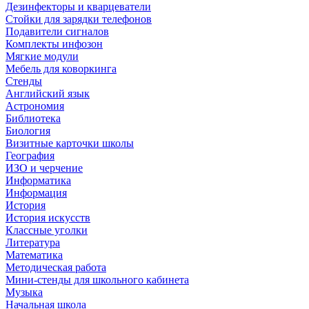
Дезинфекторы и кварцеватели
Стойки для зарядки телефонов
Подавители сигналов
Комплекты инфозон
Мягкие модули
Мебель для коворкинга
Стенды
Английский язык
Астрономия
Библиотека
Биология
Визитные карточки школы
География
ИЗО и черчение
Информатика
Информация
История
История искусств
Классные уголки
Литература
Математика
Методическая работа
Мини-стенды для школьного кабинета
Музыка
Начальная школа