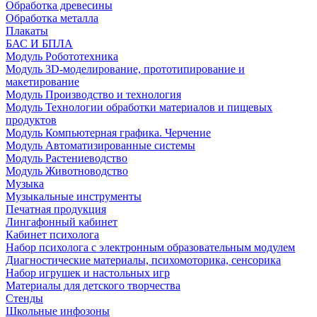
Обработка древесины
Обработка металла
Плакаты
БАС И БПЛА
Модуль Робототехника
Модуль 3D-моделирование, прототипирование и
макетирование
Модуль Производство и технология
Модуль Технологии обработки материалов и пищевых
продуктов
Модуль Компьютерная графика. Черчение
Модуль Автоматизированные системы
Модуль Растениеводство
Модуль Животноводство
Музыка
Музыкальные инструменты
Печатная продукция
Лингафонный кабинет
Кабинет психолога
Набор психолога с электронным образовательным модулем
Диагностические материалы, психомоторика, сенсорика
Набор игрушек и настольных игр
Материалы для детского творчества
Стенды
Школьные инфозоны