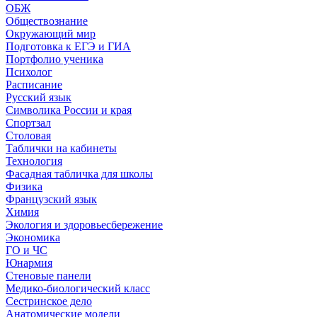
ОБЖ
Обществознание
Окружающий мир
Подготовка к ЕГЭ и ГИА
Портфолио ученика
Психолог
Расписание
Русский язык
Символика России и края
Спортзал
Столовая
Таблички на кабинеты
Технология
Фасадная табличка для школы
Физика
Французский язык
Химия
Экология и здоровьесбережение
Экономика
ГО и ЧС
Юнармия
Стеновые панели
Медико-биологический класс
Сестринское дело
Анатомические модели