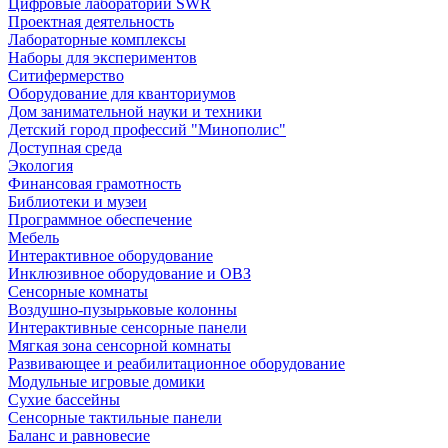
Цифровые лаборатории SWR
Проектная деятельность
Лабораторные комплексы
Наборы для экспериментов
Ситифермерство
Оборудование для кванториумов
Дом занимательной науки и техники
Детский город профессий "Минополис"
Доступная среда
Экология
Финансовая грамотность
Библиотеки и музеи
Программное обеспечение
Мебель
Интерактивное оборудование
Инклюзивное оборудование и ОВЗ
Cенсорные комнаты
Воздушно-пузырьковые колонны
Интерактивные сенсорные панели
Мягкая зона сенсорной комнаты
Развивающее и реабилитационное оборудование
Модульные игровые домики
Сухие бассейны
Сенсорные тактильные панели
Баланс и равновесие