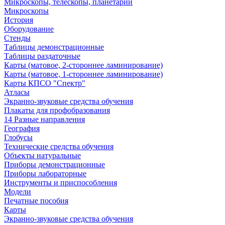
Микроскопы, телескопы, планетарии
Микроскопы
История
Оборудование
Стенды
Таблицы демонстрационные
Таблицы раздаточные
Карты (матовое, 2-стороннее ламинирование)
Карты (матовое, 1-стороннее ламинирование)
Карты КПСО "Спектр"
Атласы
Экранно-звуковые средства обучения
Плакаты для профобразования
14 Разные направления
География
Глобусы
Технические средства обучения
Объекты натуральные
Приборы демонстрационные
Приборы лабораторные
Инструменты и приспособления
Модели
Печатные пособия
Карты
Экранно-звуковые средства обучения