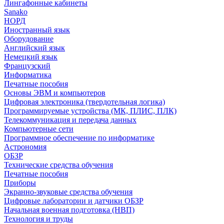
Лингафонные кабинеты
Sanako
НОРД
Иностранный язык
Оборудование
Английский язык
Немецкий язык
Французский
Информатика
Печатные пособия
Основы ЭВМ и компьютеров
Цифровая электроника (твердотельная логика)
Программируемые устройства (МК, ПЛИС, ПЛК)
Телекоммуникация и передача данных
Компьютерные сети
Программное обеспечение по информатике
Астрономия
ОБЗР
Технические средства обучения
Печатные пособия
Приборы
Экранно-звуковые средства обучения
Цифровые лаборатории и датчики ОБЗР
Начальная военная подготовка (НВП)
Технология и труды