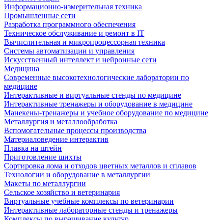
Информационно-измерительная техника
Промышленные сети
Разработка программного обеспечения
Техническое обслуживание и ремонт в IT
Вычислительная и микропроцессорная техника
Системы автоматизации и управления
Искусственный интеллект и нейронные сети
Медицина
Современные высокотехнологические лаборатории по
медицине
Интерактивные и виртуальные стенды по медицине
Интерактивные тренажеры и оборудование в медицине
Манекены-тренажеры и учебное оборудование по медицине
Металлургия и металлообработка
Вспомогательные процессы производства
Материаловедение интерактив
Плавка на штейн
Приготовление шихты
Сортировка лома и отходов цветных металлов и сплавов
Технологии и оборудование в металлургии
Макеты по металлургии
Сельское хозяйство и ветеринария
Виртуальные учебные комплексы по ветеринарии
Интерактивные лабораторные стенды и тренажеры
Комплексы по выращивание культур