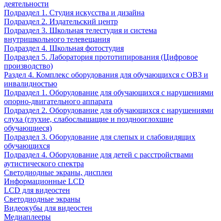
деятельности
Подраздел 1. Студия искусства и дизайна
Подраздел 2. Издательский центр
Подраздел 3. Школьная телестудия и система
внутришкольного телевещания
Подраздел 4. Школьная фотостудия
Подраздел 5. Лаборатория прототипирования (Цифровое
производство)
Раздел 4. Комплекс оборудования для обучающихся с ОВЗ и
инвалидностью
Подраздел 1. Оборудование для обучающихся с нарушениями
опорно-двигательного аппарата
Подраздел 2. Оборудование для обучающихся с нарушениями
слуха (глухие, слабослышащие и позднооглохшие
обучающиеся)
Подраздел 3. Оборудование для слепых и слабовидящих
обучающихся
Подраздел 4. Оборудование для детей с расстройствами
аутистического спектра
Светодиодные экраны, дисплеи
Информационные LCD
LCD для видеостен
Светодиодные экраны
Видеокубы для видеостен
Медиаплееры