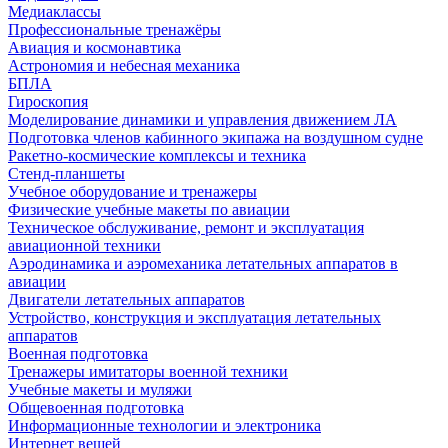
Медиаклассы
Профессиональные тренажёры
Авиация и космонавтика
Астрономия и небесная механика
БПЛА
Гироскопия
Моделирование динамики и управления движением ЛА
Подготовка членов кабинного экипажа на воздушном судне
Ракетно-космические комплексы и техника
Стенд-планшеты
Учебное оборудование и тренажеры
Физические учебные макеты по авиации
Техническое обслуживание, ремонт и эксплуатация
авиационной техники
Аэродинамика и аэромеханика летательных аппаратов в
авиации
Двигатели летательных аппаратов
Устройство, конструкция и эксплуатация летательных
аппаратов
Военная подготовка
Тренажеры имитаторы военной техники
Учебные макеты и муляжи
Общевоенная подготовка
Информационные технологии и электроника
Интернет вещей