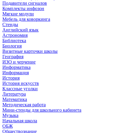
Подавители сигналов
Комплекты инфозон
Мягкие модули
Мебель для коворкинга
Стенды
Английский язык
Астрономия
Библиотека
Биология
Визитные карточки школы
География
ИЗО и черчение
Информатика
Информация
История
История искусств
Классные уголки
Литература
Математика
Методическая работа
Мини-стенды для школьного кабинета
Музыка
Начальная школа
ОБЖ
Обществознание