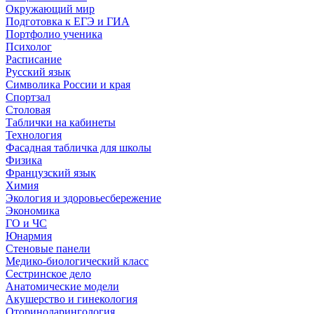
Окружающий мир
Подготовка к ЕГЭ и ГИА
Портфолио ученика
Психолог
Расписание
Русский язык
Символика России и края
Спортзал
Столовая
Таблички на кабинеты
Технология
Фасадная табличка для школы
Физика
Французский язык
Химия
Экология и здоровьесбережение
Экономика
ГО и ЧС
Юнармия
Стеновые панели
Медико-биологический класс
Сестринское дело
Анатомические модели
Акушерство и гинекология
Оториноларингология