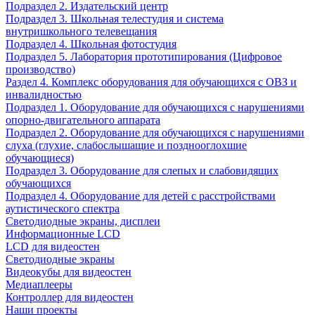
Подраздел 2. Издательский центр
Подраздел 3. Школьная телестудия и система
внутришкольного телевещания
Подраздел 4. Школьная фотостудия
Подраздел 5. Лаборатория прототипирования (Цифровое
производство)
Раздел 4. Комплекс оборудования для обучающихся с ОВЗ и
инвалидностью
Подраздел 1. Оборудование для обучающихся с нарушениями
опорно-двигательного аппарата
Подраздел 2. Оборудование для обучающихся с нарушениями
слуха (глухие, слабослышащие и позднооглохшие
обучающиеся)
Подраздел 3. Оборудование для слепых и слабовидящих
обучающихся
Подраздел 4. Оборудование для детей с расстройствами
аутистического спектра
Светодиодные экраны, дисплеи
Информационные LCD
LCD для видеостен
Светодиодные экраны
Видеокубы для видеостен
Медиаплееры
Контроллер для видеостен
Наши проекты