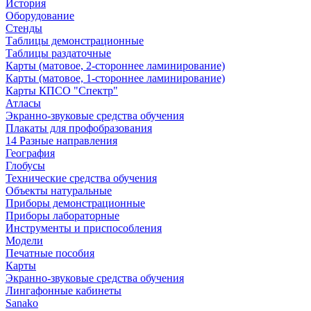
История
Оборудование
Стенды
Таблицы демонстрационные
Таблицы раздаточные
Карты (матовое, 2-стороннее ламинирование)
Карты (матовое, 1-стороннее ламинирование)
Карты КПСО "Спектр"
Атласы
Экранно-звуковые средства обучения
Плакаты для профобразования
14 Разные направления
География
Глобусы
Технические средства обучения
Объекты натуральные
Приборы демонстрационные
Приборы лабораторные
Инструменты и приспособления
Модели
Печатные пособия
Карты
Экранно-звуковые средства обучения
Лингафонные кабинеты
Sanako