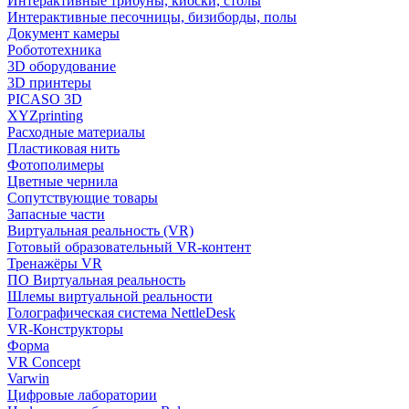
Интерактивные трибуны, киоски, столы
Интерактивные песочницы, бизиборды, полы
Документ камеры
Робототехника
3D оборудование
3D принтеры
PICASO 3D
XYZprinting
Расходные материалы
Пластиковая нить
Фотополимеры
Цветные чернила
Сопутствующие товары
Запасные части
Виртуальная реальность (VR)
Готовый образовательный VR-контент
Тренажёры VR
ПО Виртуальная реальность
Шлемы виртуальной реальности
Голографическая система NettleDesk
VR-Конструкторы
Форма
VR Concept
Varwin
Цифровые лаборатории