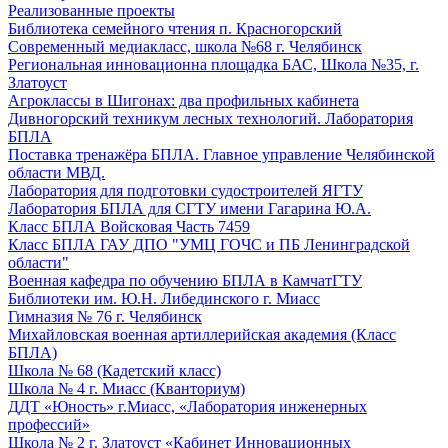
Реализованные проекты
Библиотека семейного чтения п. Красногорский
Современный медиакласс, школа №68 г. Челябинск
Региональная инновационна площадка БАС, Школа №35, г.
Златоуст
Агроклассы в Шигонах: два профильных кабинета
Дивногорский техникум лесных технологий. Лаборатория
БПЛА
Поставка тренажёра БПЛА. Главное управление Челябинской
области МВД.
Лаборатория для подготовки судостроителей ЯГТУ
Лаборатория БПЛА для СГТУ имени Гагарина Ю.А.
Класс БПЛА Войсковая Часть 7459
Класс БПЛА ГАУ ДПО "УМЦ ГОЧС и ПБ Ленинградской
области"
Военная кафедра по обучению БПЛА в КамчатГТУ
Библиотеки им. Ю.Н. Либединского г. Миасс
Гимназия № 76 г. Челябинск
Михайловская военная артиллерийская академия (Класс
БПЛА)
Школа № 68 (Кадетский класс)
Школа № 4 г. Миасс (Кванториум)
ДДТ «Юность» г.Миасс, «Лаборатория инженерных
профессий»
Школа № 2 г. Златоуст «Кабинет Инновационных