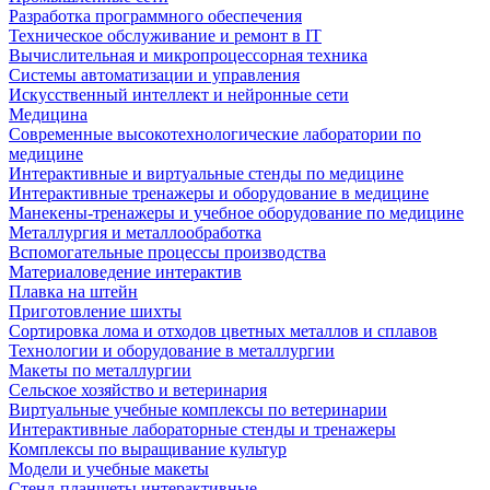
Разработка программного обеспечения
Техническое обслуживание и ремонт в IT
Вычислительная и микропроцессорная техника
Системы автоматизации и управления
Искусственный интеллект и нейронные сети
Медицина
Современные высокотехнологические лаборатории по
медицине
Интерактивные и виртуальные стенды по медицине
Интерактивные тренажеры и оборудование в медицине
Манекены-тренажеры и учебное оборудование по медицине
Металлургия и металлообработка
Вспомогательные процессы производства
Материаловедение интерактив
Плавка на штейн
Приготовление шихты
Сортировка лома и отходов цветных металлов и сплавов
Технологии и оборудование в металлургии
Макеты по металлургии
Сельское хозяйство и ветеринария
Виртуальные учебные комплексы по ветеринарии
Интерактивные лабораторные стенды и тренажеры
Комплексы по выращивание культур
Модели и учебные макеты
Стенд-планшеты интерактивные