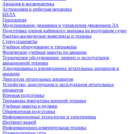
Авиация и космонавтика
Астрономия и небесная механика
БПЛА
Гироскопия
Моделирование динамики и управления движением ЛА
Подготовка членов кабинного экипажа на воздушном судне
Ракетно-космические комплексы и техника
Стенд-планшеты
Учебное оборудование и тренажеры
Физические учебные макеты по авиации
Техническое обслуживание, ремонт и эксплуатация
авиационной техники
Аэродинамика и аэромеханика летательных аппаратов в
авиации
Двигатели летательных аппаратов
Устройство, конструкция и эксплуатация летательных
аппаратов
Военная подготовка
Тренажеры имитаторы военной техники
Учебные макеты и муляжи
Общевоенная подготовка
Информационные технологии и электроника
Интернет вещей
Информационно-измерительная техника
Промышленные сети