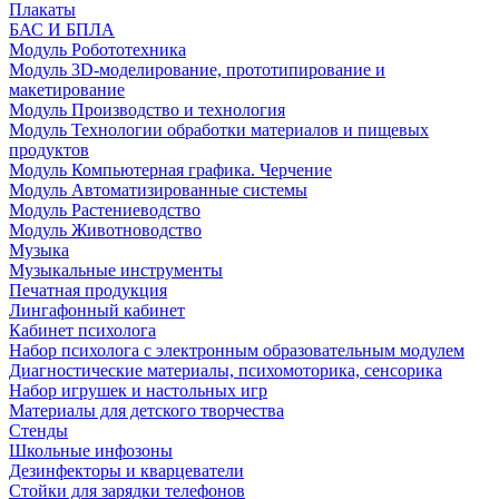
Плакаты
БАС И БПЛА
Модуль Робототехника
Модуль 3D-моделирование, прототипирование и
макетирование
Модуль Производство и технология
Модуль Технологии обработки материалов и пищевых
продуктов
Модуль Компьютерная графика. Черчение
Модуль Автоматизированные системы
Модуль Растениеводство
Модуль Животноводство
Музыка
Музыкальные инструменты
Печатная продукция
Лингафонный кабинет
Кабинет психолога
Набор психолога с электронным образовательным модулем
Диагностические материалы, психомоторика, сенсорика
Набор игрушек и настольных игр
Материалы для детского творчества
Стенды
Школьные инфозоны
Дезинфекторы и кварцеватели
Стойки для зарядки телефонов