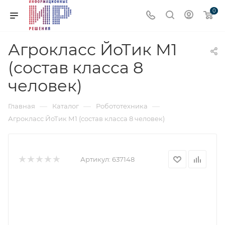
0
Агрокласс ЙоТик М1
(состав класса 8
человек)
—
—
—
Главная
Каталог
Робототехника
Агрокласс ЙоТик М1 (состав класса 8 человек)
Артикул:
637148