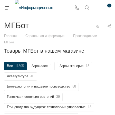
0
МГБот
—
—
—
Главная
Справочная информация
Производители
МГБот
Товары МГБот в нашем магазине
Все
11805
Агрокласс
1
Агроинженерия
18
Аквакультура
40
Биотехнологии и пищевое производство
58
Генетика и селекция растений
39
Птицеводство будущего: технологиии управление
18