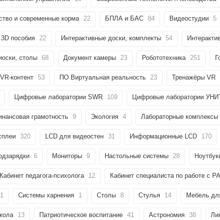
тво и современные корма
22
БПЛА и БАС
84
Видеостудии
5
 3D пособия
22
Интерактивные доски, комплекты
54
Интеракти
иоски, столы
68
Документ камеры
23
Робототехника
251
Г
 VR-контент
53
ПО Виртуальная реальность
23
Тренажёры VR
Цифровые лаборатории SWR
109
Цифровые лаборатории УН
инансовая грамотность
9
Экология
4
Лабораторные комплексы
сплеи
320
LCD для видеостен
31
Информационные LCD
170
одзарядки
6
Мониторы
9
Настольные системы
28
Ноутбук
Кабинет педагога-психолога
12
Кабинет специалиста по работе с Р
11
Системы харнения
1
Столы
8
Стулья
14
Мебель для
кола
13
Патриотическое воспитание
41
Астрономия
38
Ли