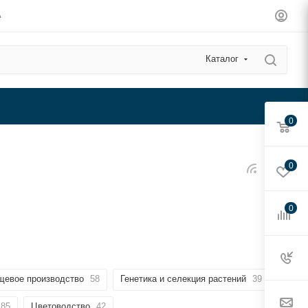
А
Каталог
0
0
0
щевое производство
58
Генетика и селекция растений
39
85
Цветоводство
42