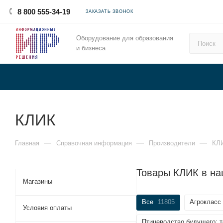
8 800 555-34-19
ЗАКАЗАТЬ ЗВОНОК
Оборудование для образования
и бизнеса
КЛИК
—
—
—
Главная
Справочная информация
Производители
КЛ
Товары КЛИК в на
Магазины
Все
11805
Агрокласс
Условия оплаты
Птицеводство будущего: 