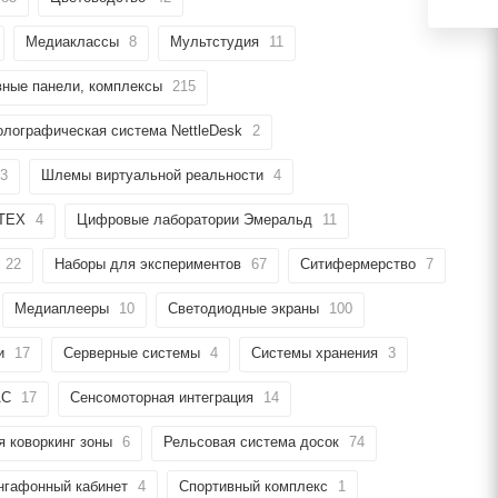
Медиаклассы
8
Мультстудия
11
вные панели, комплексы
215
олографическая система NettleDesk
2
3
Шлемы виртуальной реальности
4
ИТЕХ
4
Цифровые лаборатории Эмеральд
11
22
Наборы для экспериментов
67
Ситифермерство
7
Медиаплееры
10
Светодиодные экраны
100
и
17
Серверные системы
4
Системы хранения
3
АС
17
Сенсомоторная интеграция
14
 коворкинг зоны
6
Рельсовая система досок
74
нгафонный кабинет
4
Спортивный комплекс
1