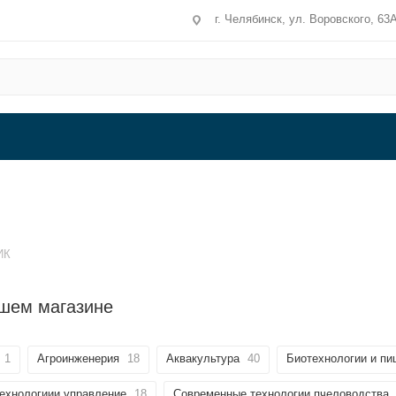
г. Челябинск, ул. Воровского, 63
ИК
шем магазине
1
Агроинженерия
18
Аквакультура
40
Биотехнологии и пи
технологиии управление
18
Современные технологии пчеловодства