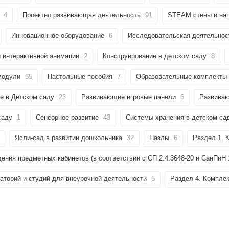
4
Проектно развивающая деятельность
91
STEAM стены и нап
Инновационное оборудование
6
Исследовательская деятельнос
 интерактивной анимации
2
Конструирование в детском саду
8
модули
65
Настольные пособия
7
Образовательные комплекты
е в Детском саду
23
Развивающие игровые панели
6
Развива
саду
1
Сенсорное развитие
43
Системы хранения в детском са
Ясли-сад в развитии дошкольника
32
Пазлы
6
Раздел 1.
ения предметных кабинетов (в соответствии с СП 2.4.3648-20 и СанПиН 
аторий и студий для внеурочной деятельности
6
Раздел 4. Компле