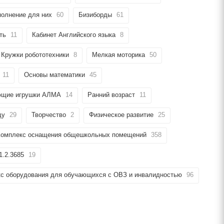
олнение для них
60
Бизиборды
61
ть
11
Кабинет Английского языка
8
Кружки робототехники
8
Мелкая моторика
50
11
Основы математики
45
ющие игрушки АЛМА
14
Ранний возраст
11
ду
29
Творчество
2
Физическое развитие
25
 Комплекс оснащения общешкольных помещений
358
1.2.3685
19
кс оборудования для обучающихся с ОВЗ и инвалидностью
96