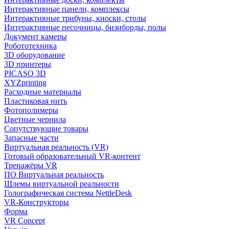
Интерактивные панели, комплексы
Интерактивные трибуны, киоски, столы
Интерактивные песочницы, бизиборды, полы
Документ камеры
Робототехника
3D оборудование
3D принтеры
PICASO 3D
XYZprinting
Расходные материалы
Пластиковая нить
Фотополимеры
Цветные чернила
Сопутствующие товары
Запасные части
Виртуальная реальность (VR)
Готовый образовательный VR-контент
Тренажёры VR
ПО Виртуальная реальность
Шлемы виртуальной реальности
Голографическая система NettleDesk
VR-Конструкторы
Форма
VR Concept