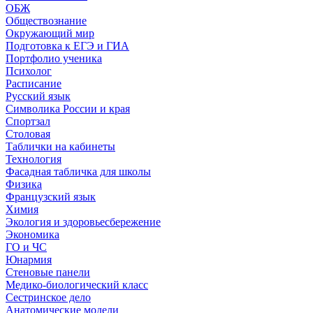
ОБЖ
Обществознание
Окружающий мир
Подготовка к ЕГЭ и ГИА
Портфолио ученика
Психолог
Расписание
Русский язык
Символика России и края
Спортзал
Столовая
Таблички на кабинеты
Технология
Фасадная табличка для школы
Физика
Французский язык
Химия
Экология и здоровьесбережение
Экономика
ГО и ЧС
Юнармия
Стеновые панели
Медико-биологический класс
Сестринское дело
Анатомические модели