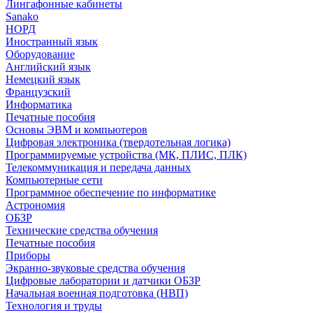
Лингафонные кабинеты
Sanako
НОРД
Иностранный язык
Оборудование
Английский язык
Немецкий язык
Французский
Информатика
Печатные пособия
Основы ЭВМ и компьютеров
Цифровая электроника (твердотельная логика)
Программируемые устройства (МК, ПЛИС, ПЛК)
Телекоммуникация и передача данных
Компьютерные сети
Программное обеспечение по информатике
Астрономия
ОБЗР
Технические средства обучения
Печатные пособия
Приборы
Экранно-звуковые средства обучения
Цифровые лаборатории и датчики ОБЗР
Начальная военная подготовка (НВП)
Технология и труды