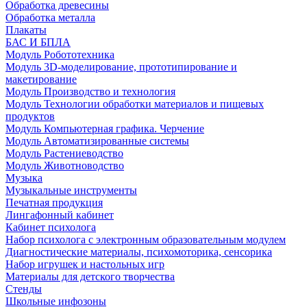
Обработка древесины
Обработка металла
Плакаты
БАС И БПЛА
Модуль Робототехника
Модуль 3D-моделирование, прототипирование и
макетирование
Модуль Производство и технология
Модуль Технологии обработки материалов и пищевых
продуктов
Модуль Компьютерная графика. Черчение
Модуль Автоматизированные системы
Модуль Растениеводство
Модуль Животноводство
Музыка
Музыкальные инструменты
Печатная продукция
Лингафонный кабинет
Кабинет психолога
Набор психолога с электронным образовательным модулем
Диагностические материалы, психомоторика, сенсорика
Набор игрушек и настольных игр
Материалы для детского творчества
Стенды
Школьные инфозоны