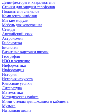
Дезинфекторы и кварцеватели
Стойки для зарядки телефонов
Подавители сигналов
Комплекты инфозон
Мягкие модули
Мебель для коворкинга
Стенды
Английский язык
Астрономия
Библиотека
Биология
Визитные карточки школы
География
ИЗО и черчение
Информатика
Информация
История
История искусств
Классные уголки
Литература
Математика
Методическая работа
Мини-стенды для школьного кабинета
Музыка
Начальная школа