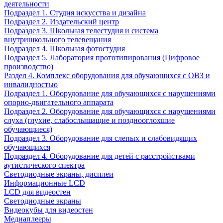
деятельности
Подраздел 1. Студия искусства и дизайна
Подраздел 2. Издательский центр
Подраздел 3. Школьная телестудия и система
внутришкольного телевещания
Подраздел 4. Школьная фотостудия
Подраздел 5. Лаборатория прототипирования (Цифровое
производство)
Раздел 4. Комплекс оборудования для обучающихся с ОВЗ и
инвалидностью
Подраздел 1. Оборудование для обучающихся с нарушениями
опорно-двигательного аппарата
Подраздел 2. Оборудование для обучающихся с нарушениями
слуха (глухие, слабослышащие и позднооглохшие
обучающиеся)
Подраздел 3. Оборудование для слепых и слабовидящих
обучающихся
Подраздел 4. Оборудование для детей с расстройствами
аутистического спектра
Светодиодные экраны, дисплеи
Информационные LCD
LCD для видеостен
Светодиодные экраны
Видеокубы для видеостен
Медиаплееры