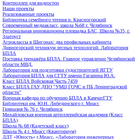
Контроллер для видеостен
Наши проекты
Реализованные проекты
Библиотека семейного чтения п. Красногорский
Современный медиакласс, школа №68 г. Челябинск
Региональная инновационна площадка БАС, Школа №35, г.
Златоуст
Агроклассы в Шигонах: два профильных кабинета
Дивногорский техникум лесных технологий. Лаборатория
БПЛА
Поставка тренажёра БПЛА. Главное управление Челябинской
области МВД.
Лаборатория для подготовки судостроителей ЯГТУ
Лаборатория БПЛА для СГТУ имени Гагарина Ю.А.
Класс БПЛА Войсковая Часть 7459
Класс БПЛА ГАУ ДПО "УМЦ ГОЧС и ПБ Ленинградской
области"
Военная кафедра по обучению БПЛА в КамчатГТУ
Библиотеки им. Ю.Н. Либединского г. Миасс
Гимназия № 76 г. Челябинск
Михайловская военная артиллерийская академия (Класс
БПЛА)
Школа № 68 (Кадетский класс)
Школа № 4 г. Миасс (Кванториум)
ДДТ «Юность» г.Миасс, «Лаборатория инженерных