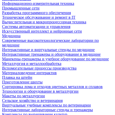
Информационно-измерительная техника
Промышленные сети
Разработка программного обеспечения
Техническое обслуживание и ремонт в IT
Вычислительная и микропроцессорная техника
Системы автоматизации и управления
Искусственный интеллект и нейронные сети
Медицина
Современные высокотехнологические лаборатории по
медицине
Интерактивные и виртуальные стенды по медицине
Интерактивные тренажеры и оборудование в медицине
Манекены-тренажеры и учебное оборудование по медицине
Металлургия и металлообработка
Вспомогательные процессы производства
Материаловедение интерактив
Плавка на штейн
Приготовление шихты
Сортировка лома и отходов цветных металлов и сплавов
Технологии и оборудование в металлургии
Макеты по металлургии
Сельское хозяйство и ветеринария
Виртуальные учебные комплексы по ветеринарии
Интерактивные лабораторные стенды и тренажеры
Комплексы по выращивание культур