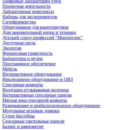
Цифровые лаборатории SWR
Проектная деятельность
Лабораторные комплексы
Наборы для экспериментов
Ситифермерство
Оборудование для кванториумов
Дом занимательной науки и техники
Детский город профессий "Минополис"
Доступная среда
Экология
Финансовая грамотность
Библиотеки и музеи
Программное обеспечение
Мебель
Интерактивное оборудование
Инклюзивное оборудование и ОВЗ
Cенсорные комнаты
Воздушно-пузырьковые колонны
Интерактивные сенсорные панели
Мягкая зона сенсорной комнаты
Развивающее и реабилитационное оборудование
Модульные игровые домики
Сухие бассейны
Сенсорные тактильные панели
Баланс и равновесие