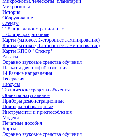
Микроскопы, телескопы, планетарии
Микроскопы
История
Оборудование
Стенды
Таблицы демонстрационные
Таблицы раздаточные
Карты (матовое, 2-стороннее ламинирование)
Карты (матовое, 1-стороннее ламинирование)
Карты КПСО "Спектр"
Атласы
Экранно-звуковые средства обучения
Плакаты для профобразования
14 Разные направления
География
Глобусы
Технические средства обучения
Объекты натуральные
Приборы демонстрационные
Приборы лабораторные
Инструменты и приспособления
Модели
Печатные пособия
Карты
Экранно-звуковые средства обучения