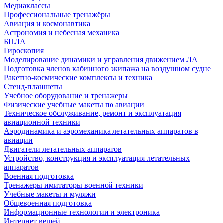
Медиаклассы
Профессиональные тренажёры
Авиация и космонавтика
Астрономия и небесная механика
БПЛА
Гироскопия
Моделирование динамики и управления движением ЛА
Подготовка членов кабинного экипажа на воздушном судне
Ракетно-космические комплексы и техника
Стенд-планшеты
Учебное оборудование и тренажеры
Физические учебные макеты по авиации
Техническое обслуживание, ремонт и эксплуатация
авиационной техники
Аэродинамика и аэромеханика летательных аппаратов в
авиации
Двигатели летательных аппаратов
Устройство, конструкция и эксплуатация летательных
аппаратов
Военная подготовка
Тренажеры имитаторы военной техники
Учебные макеты и муляжи
Общевоенная подготовка
Информационные технологии и электроника
Интернет вещей